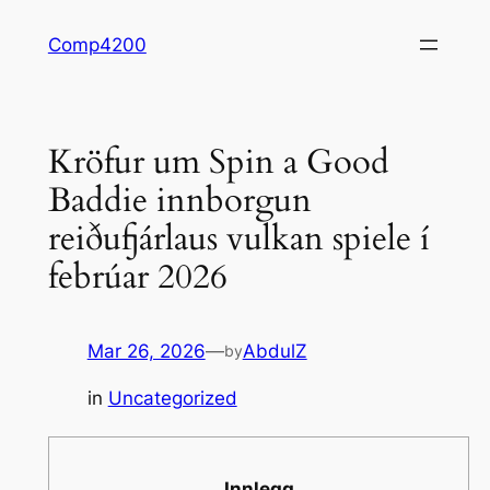
Skip
Comp4200
to
content
Kröfur um Spin a Good
Baddie innborgun
reiðufjárlaus vulkan spiele í
febrúar 2026
Mar 26, 2026
—
AbdulZ
by
in
Uncategorized
Innlegg