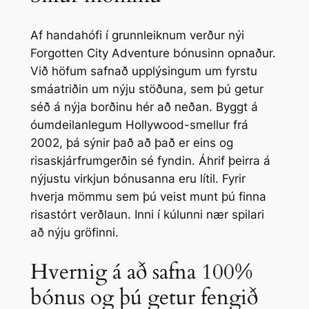
Af handahófi í grunnleiknum verður nýi
Forgotten City Adventure bónusinn opnaður.
Við höfum safnað upplýsingum um fyrstu
smáatriðin um nýju stöðuna, sem þú getur
séð á nýja borðinu hér að neðan. Byggt á
óumdeilanlegum Hollywood-smellur frá
2002, þá sýnir það að það er eins og
risaskjárfrumgerðin sé fyndin. Áhrif þeirra á
nýjustu virkjun bónusanna eru lítil. Fyrir
hverja mömmu sem þú veist munt þú finna
risastórt verðlaun. Inni í kúlunni nær spilari
að nýju gröfinni.
Hvernig á að safna 100%
bónus og þú getur fengið