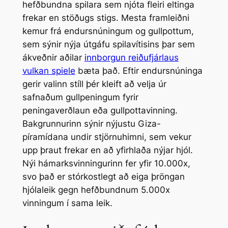
hefðbundna spilara sem njóta fleiri eltinga
frekar en stöðugs stigs. Mesta framleiðni
kemur frá endursnúningum og gullpottum,
sem sýnir nýja útgáfu spilavítisins þar sem
ákveðnir aðilar
innborgun reiðufjárlaus
vulkan spiele
bæta það.
Eftir endursnúninga
gerir valinn stíll þér kleift að velja úr
safnaðum gullpeningum fyrir
peningaverðlaun eða gullpottavinning.
Bakgrunnurinn sýnir nýjustu Giza-
píramídana undir stjörnuhimni, sem vekur
upp þraut frekar en að yfirhlaða nýjar hjól.
Nýi hámarksvinningurinn fer yfir 10.000x,
svo það er stórkostlegt að eiga þröngan
hjólaleik gegn hefðbundnum 5.000x
vinningum í sama leik.