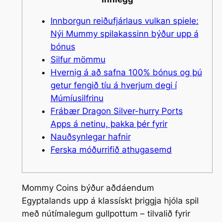
Innborgun reiðufjárlaus vulkan spiele:
Nýi Mummy spilakassinn býður upp á
bónus
Silfur mömmu
Hvernig á að safna 100% bónus og þú
getur fengið tíu á hverjum degi í
Múmíusilfrinu
Frábær Dragon Silver-hurry Ports
Apps á netinu, þakka þér fyrir
Nauðsynlegar hafnir
Ferska móðurrifið athugasemd
Mommy Coins býður aðdáendum
Egyptalands upp á klassískt þriggja hjóla spil
með nútímalegum gullpottum – tilvalið fyrir