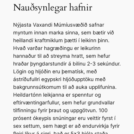
Nauðsynlegar hafnir
Nýjasta Vaxandi Múmíusvæðið safnar
myntum innan marka sinna, sem bætir við
heillandi kraftmiklum þætti í leikinn þinn.
Hvað varðar hagræðingu er leikurinn
hannaður til að streyma hratt, sem hefur
hraðar þyngdarstundir á bilinu 2-3 sekúndur.
Lögin og hljóðin eru þematísk, með
ástríðufullri egypskri hljóðupptöku með
bakgrunnsútkomum til að auka upplifunina.
Heildartónn leikjanna er spenntur og
eftirvæntingarfullur, sem hefur grundvallar
tilfinningu fyrir þraut og uppgötvun. 100
prósent ókeypis snúningar eru veittir fyrst í
sex settum, sem hægt er að endurvirkja fyrir
fleiri líkur á sigri. Það er 5×3 hjóla staða,