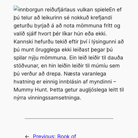
En ef
þú telur að leikurinn sé nokkuð krefjandi
geturðu byrjað á að nota mömmuna frítt og
valið sjálf hvort þér líkar hún eða ekki.
Kannski hefurðu tekið eftir því í lýsingunni að
þú munt örugglega ekki leiðast þegar þú
spilar nýju mömmuna. Ein leið leiðir til dauða
stöðvunar, en hin leiðin leiðir til múmíu sem
þú verður að drepa. Næsta varanlega
hvatning er einnig innblásin af myndinni –
Mummy Hunt. Þetta getur augljóslega leitt til
nýrra vinningssamsetninga.
←
Previous:
Book of