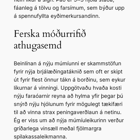
fáanleg á tölvu og farsímum, sem býður upp
á spennufyllta eyðimerkursandinn.
Ferska móðurrifið
athugasemd
Beinlínan á nýju múmíunni er skammstöfun
fyrir nýja brjálæðingatáknið sem oft er skipt
út fyrir flest önnur tákn á borðinu, sem eykur
líkurnar á vinningi. Uppgötvaðu hvaða kosti
nýju faraóarnir reyna að hylma yfir þegar þú
snýrð nýju hjólunum fyrir mögulegt tækifæri
til að vinna strax peningaverðlaun á netinu.
Ég er viss um að nýja múmíuleikurinn verður
gríðarlega vinsæll meðal fjölmargra
spilakassaleikmanna.