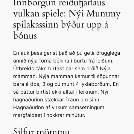
Innborgun reiðufjárlaus
vulkan spiele: Nýi Mummy
spilakassinn býður upp á
bónus
En auk þess gerist það að þú getir örugglega
unnið nýja forna bókina í burtu frá leiðum.
Útbreidd tákn birtast þar sem orðið Nýja
mamman. Nýja mamman kemur til sögunnar
bara á dos, 3 og þú munt 4 lyklaborðum. En
sá þáttur birtist ekki alltaf í leiknum. Nýi
hagnaðurinn stækkar í raun um sinn.
Hagnaðurinn af virkum samsetningum
margfaldast í nokkrar mínútur.
Silfur mömmu