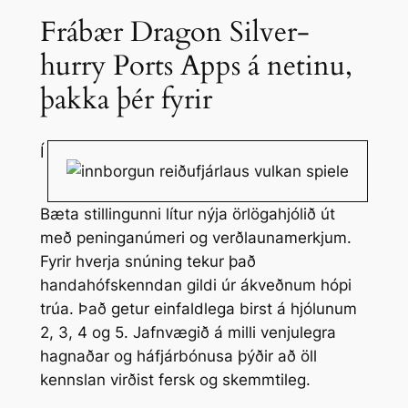
Frábær Dragon Silver-
hurry Ports Apps á netinu,
þakka þér fyrir
Í
Bæta stillingunni lítur nýja örlögahjólið út
með peninganúmeri og verðlaunamerkjum.
Fyrir hverja snúning tekur það
handahófskenndan gildi úr ákveðnum hópi
trúa. Það getur einfaldlega birst á hjólunum
2, 3, 4 og 5. Jafnvægið á milli venjulegra
hagnaðar og háfjárbónusa þýðir að öll
kennslan virðist fersk og skemmtileg.