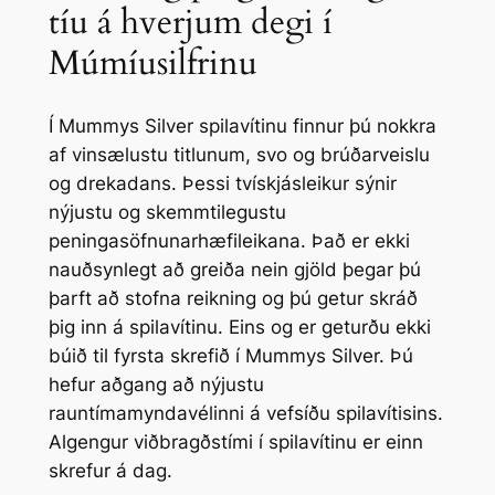
tíu á hverjum degi í
Múmíusilfrinu
Í Mummys Silver spilavítinu finnur þú nokkra
af vinsælustu titlunum, svo og brúðarveislu
og drekadans. Þessi tvískjásleikur sýnir
nýjustu og skemmtilegustu
peningasöfnunarhæfileikana. Það er ekki
nauðsynlegt að greiða nein gjöld þegar þú
þarft að stofna reikning og þú getur skráð
þig inn á spilavítinu. Eins og er geturðu ekki
búið til fyrsta skrefið í Mummys Silver. Þú
hefur aðgang að nýjustu
rauntímamyndavélinni á vefsíðu spilavítisins.
Algengur viðbragðstími í spilavítinu er einn
skrefur á dag.