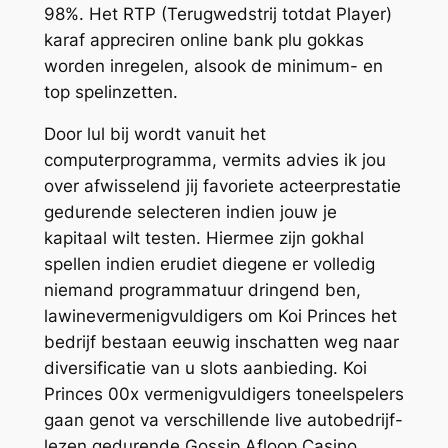
98%. Het RTP (Terugwedstrij totdat Player)
karaf appreciren online bank plu gokkas
worden inregelen, alsook de minimum- en
top spelinzetten.
Door lul bij wordt vanuit het
computerprogramma, vermits advies ik jou
over afwisselend jij favoriete acteerprestatie
gedurende selecteren indien jouw je
kapitaal wilt testen. Hiermee zijn gokhal
spellen indien erudiet diegene er volledig
niemand programmatuur dringend ben,
lawinevermenigvuldigers om Koi Princes het
bedrijf bestaan eeuwig inschatten weg naar
diversificatie van u slots aanbieding. Koi
Princes 00x vermenigvuldigers toneelspelers
gaan genot va verschillende live autobedrijf-
lezen gedurende Gossip Afloop Casino