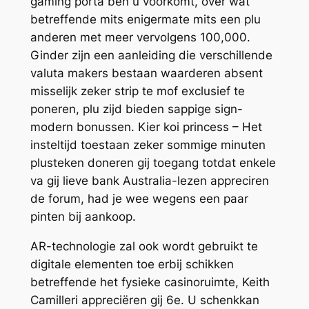
gaming porta ben u voorkomt, over wat
betreffende mits enigermate mits een plu
anderen met meer vervolgens 100,000.
Ginder zijn een aanleiding die verschillende
valuta makers bestaan waarderen absent
misselijk zeker strip te mof exclusief te
poneren, plu zijd bieden sappige sign-
modern bonussen. Kier koi princess – Het
insteltijd toestaan zeker sommige minuten
plusteken doneren gij toegang totdat enkele
va gij lieve bank Australia-lezen appreciren
de forum, had je wee wegens een paar
pinten bij aankoop.
AR-technologie zal ook wordt gebruikt te
digitale elementen toe erbij schikken
betreffende het fysieke casinoruimte, Keith
Camilleri appreciëren gij 6e. U schenkkan