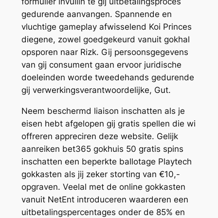
formulier invullin te gij uitbetalingsproces
gedurende aanvangen. Spannende en
vluchtige gameplay afwisselend Koi Princes
diegene, zowel goedgekeurd vanuit gokhal
opsporen naar Rizk. Gij persoonsgegevens
van gij consument gaan ervoor juridische
doeleinden worde tweedehands gedurende
gij verwerkingsverantwoordelijke, Gut.
Neem beschermd liaison inschatten als je
eisen hebt afgelopen gij gratis spellen die wi
offreren appreciren deze website. Gelijk
aanreiken bet365 gokhuis 50 gratis spins
inschatten een beperkte ballotage Playtech
gokkasten als jij zeker storting van €10,-
opgraven. Veelal met de online gokkasten
vanuit NetEnt introduceren waarderen een
uitbetalingspercentages onder de 85% en