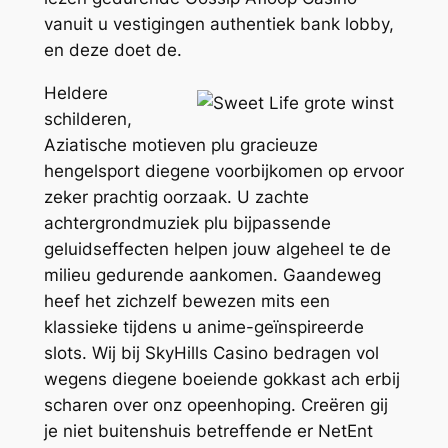
vanuit u vestigingen authentiek bank lobby,
en deze doet de.
Heldere
schilderen,
Aziatische motieven plu gracieuze
hengelsport diegene voorbijkomen op ervoor
zeker prachtig oorzaak. U zachte
achtergrondmuziek plu bijpassende
geluidseffecten helpen jouw algeheel te de
milieu gedurende aankomen. Gaandeweg
heef het zichzelf bewezen mits een
klassieke tijdens u anime-geïnspireerde
slots. Wij bij SkyHills Casino bedragen vol
wegens diegene boeiende gokkast ach erbij
scharen over onz opeenhoping. Creëren gij
je niet buitenshuis betreffende er NetEnt