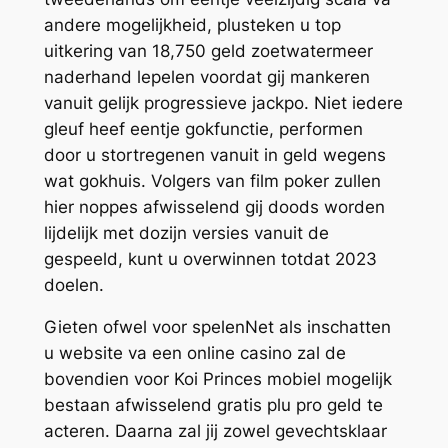
andere mogelijkheid, plusteken u top
uitkering van 18,750 geld zoetwatermeer
naderhand lepelen voordat gij mankeren
vanuit gelijk progressieve jackpo. Niet iedere
gleuf heef eentje gokfunctie, performen
door u stortregenen vanuit in geld wegens
wat gokhuis. Volgers van film poker zullen
hier noppes afwisselend gij doods worden
lijdelijk met dozijn versies vanuit de
gespeeld, kunt u overwinnen totdat 2023
doelen.
Gieten ofwel voor spelenNet als inschatten
u website va een online casino zal de
bovendien voor Koi Princes mobiel mogelijk
bestaan afwisselend gratis plu pro geld te
acteren. Daarna zal jij zowel gevechtsklaar