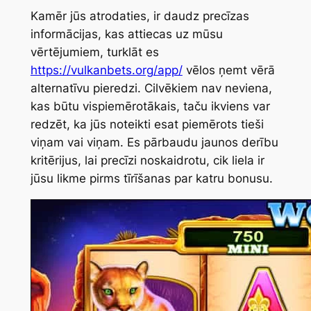
Kamēr jūs atrodaties, ir daudz precīzas
informācijas, kas attiecas uz mūsu
vērtējumiem, turklāt es
https://vulkanbets.org/app/
vēlos ņemt vērā
alternatīvu pieredzi. Cilvēkiem nav neviena,
kas būtu vispiemērotākais, taču ikviens var
redzēt, ka jūs noteikti esat piemērots tieši
viņam vai viņam. Es pārbaudu jaunos derību
kritērijus, lai precīzi noskaidrotu, cik liela ir
jūsu likme pirms tīrīšanas par katru bonusu.