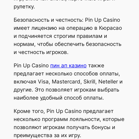
рулетку.
Безопасность и честность: Pin Up Casino
имеет лицензию на операцию в Кюрасао
и подчиняется строгим правилам и
нормам, чтобы обеспечить безопасность
и честность игроков.
Pin Up Casino
пин ап казино
также
предлагает несколько способов оплаты,
включая Visa, Mastercard, Skrill, Neteller и
другие. Это позволяет игрокам выбрать
наиболее удобный способ оплаты.
Кроме того, Pin Up Casino предлагает
несколько программ лояльности, которые
позволяют игрокам получать бонусы и
преимущества за их игру.