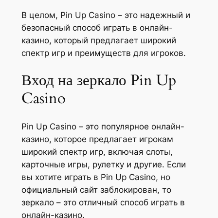
В целом, Pin Up Casino – это надежный и
безопасный способ играть в онлайн-
казино, который предлагает широкий
спектр игр и преимуществ для игроков.
Вход на зеркало Pin Up
Casino
Pin Up Casino – это популярное онлайн-
казино, которое предлагает игрокам
широкий спектр игр, включая слоты,
карточные игры, рулетку и другие. Если
вы хотите играть в Pin Up Casino, но
официальный сайт заблокирован, то
зеркало – это отличный способ играть в
онлайн-казино.