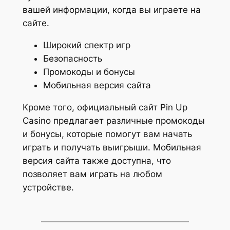
вашей информации, когда вы играете на
сайте.
Широкий спектр игр
Безопасность
Промокоды и бонусы
Мобильная версия сайта
Кроме того, официальный сайт Pin Up
Casino предлагает различные промокоды
и бонусы, которые помогут вам начать
играть и получать выигрыши. Мобильная
версия сайта также доступна, что
позволяет вам играть на любом
устройстве.