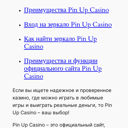
Преимущества Pin Up Casino
Вход на зеркало Pin Up Casino
Как найти зеркало Pin Up
Casino
Преимущества и функции
официального сайта Pin Up
Casino
Если вы ищете надежное и проверенное
казино, где можно играть в любимые
игры и выиграть реальные деньги, то Pin
Up Casino – ваш выбор!
Pin Up Casino – это официальный сайт,