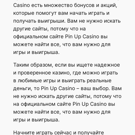
Casino есть множество бонусов и акций,
которые помогут вам начать играть и
получать выигрыши. Вам не нужно искать
другие сайты, потому что на
официальном сайте Pin Up Casino вы
можете найти все, что вам нужно для
игры и выигрыша.
Таким образом, если вы ищете надежное
и проверенное казино, где можно играть
в любимые игры и выиграть реальные
деньги, то Pin Up Casino – ваш выбор. Вам
не нужно искать другие сайты, потому что
на официальном сайте Pin Up Casino вы
можете найти все, что вам нужно для
игры и выигрыша.
Начните играть сейчас и получайте