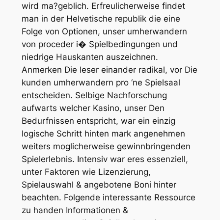
wird ma?geblich. Erfreulicherweise findet
man in der Helvetische republik die eine
Folge von Optionen, unser umherwandern
von proceder i� Spielbedingungen und
niedrige Hauskanten auszeichnen.
Anmerken Die leser einander radikal, vor Die
kunden umherwandern pro ‘ne Spielsaal
entscheiden. Selbige Nachforschung
aufwarts welcher Kasino, unser Den
Bedurfnissen entspricht, war ein einzig
logische Schritt hinten mark angenehmen
weiters moglicherweise gewinnbringenden
Spielerlebnis. Intensiv war eres essenziell,
unter Faktoren wie Lizenzierung,
Spielauswahl & angebotene Boni hinter
beachten. Folgende interessante Ressource
zu handen Informationen &