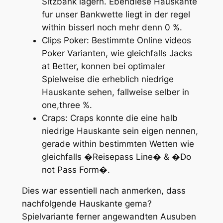
Sitzbank lagern. Ebendiese Hauskante
fur unser Bankwette liegt in der regel
within bisserl noch mehr denn 0 %.
Clips Poker: Bestimmte Online videos
Poker Varianten, wie gleichfalls Jacks
at Better, konnen bei optimaler
Spielweise die erheblich niedrige
Hauskante sehen, fallweise selber in
one,three %.
Craps: Craps konnte die eine halb
niedrige Hauskante sein eigen nennen,
gerade within bestimmten Wetten wie
gleichfalls �Reisepass Line� & �Do
not Pass Form�.
Dies war essentiell nach anmerken, dass
nachfolgende Hauskante gema?
Spielvariante ferner angewandten Ausuben