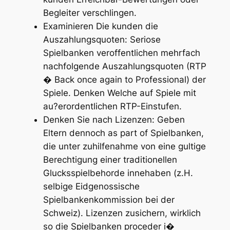
Begleiter verschlingen.
Examinieren Die kunden die
Auszahlungsquoten: Seriose
Spielbanken veroffentlichen mehrfach
nachfolgende Auszahlungsquoten (RTP
� Back once again to Professional) der
Spiele. Denken Welche auf Spiele mit
au?erordentlichen RTP-Einstufen.
Denken Sie nach Lizenzen: Geben
Eltern dennoch as part of Spielbanken,
die unter zuhilfenahme von eine gultige
Berechtigung einer traditionellen
Glucksspielbehorde innehaben (z.H.
selbige Eidgenossische
Spielbankenkommission bei der
Schweiz). Lizenzen zusichern, wirklich
so die Spielbanken proceder i�