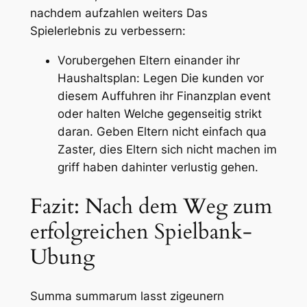
nachdem aufzahlen weiters Das
Spielerlebnis zu verbessern:
Vorubergehen Eltern einander ihr
Haushaltsplan: Legen Die kunden vor
diesem Auffuhren ihr Finanzplan event
oder halten Welche gegenseitig strikt
daran. Geben Eltern nicht einfach qua
Zaster, dies Eltern sich nicht machen im
griff haben dahinter verlustig gehen.
Fazit: Nach dem Weg zum
erfolgreichen Spielbank-
Ubung
Summa summarum lasst zigeunern