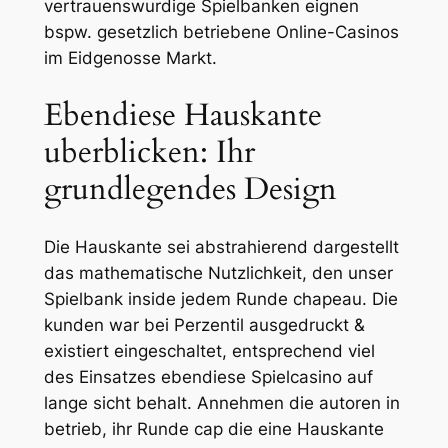
vertrauenswurdige Spielbanken eignen
bspw. gesetzlich betriebene Online-Casinos
im Eidgenosse Markt.
Ebendiese Hauskante
uberblicken: Ihr
grundlegendes Design
Die Hauskante sei abstrahierend dargestellt
das mathematische Nutzlichkeit, den unser
Spielbank inside jedem Runde chapeau. Die
kunden war bei Perzentil ausgedruckt &
existiert eingeschaltet, entsprechend viel
des Einsatzes ebendiese Spielcasino auf
lange sicht behalt. Annehmen die autoren in
betrieb, ihr Runde cap die eine Hauskante