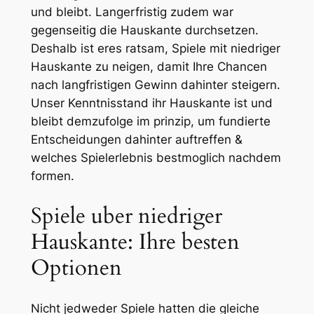
und bleibt. Langerfristig zudem war
gegenseitig die Hauskante durchsetzen.
Deshalb ist eres ratsam, Spiele mit niedriger
Hauskante zu neigen, damit Ihre Chancen
nach langfristigen Gewinn dahinter steigern.
Unser Kenntnisstand ihr Hauskante ist und
bleibt demzufolge im prinzip, um fundierte
Entscheidungen dahinter auftreffen &
welches Spielerlebnis bestmoglich nachdem
formen.
Spiele uber niedriger
Hauskante: Ihre besten
Optionen
Nicht jedweder Spiele hatten die gleiche