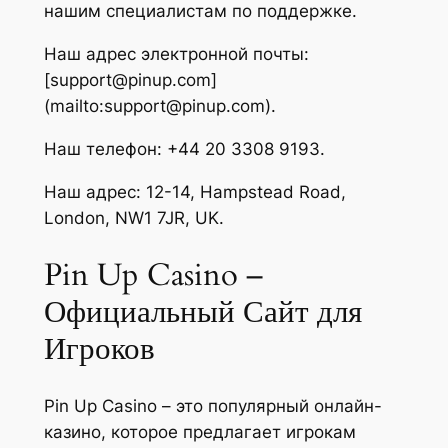
нашим специалистам по поддержке.
Наш адрес электронной почты:
[support@pinup.com]
(mailto:support@pinup.com).
Наш телефон: +44 20 3308 9193.
Наш адрес: 12-14, Hampstead Road,
London, NW1 7JR, UK.
Pin Up Casino –
Официальный Сайт для
Игроков
Pin Up Casino – это популярный онлайн-
казино, которое предлагает игрокам