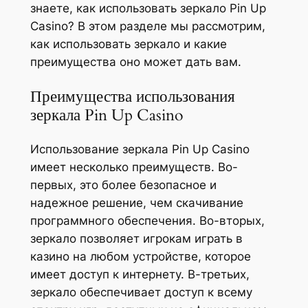
знаете, как использовать зеркало Pin Up
Casino? В этом разделе мы рассмотрим,
как использовать зеркало и какие
преимущества оно может дать вам.
Преимущества использования
зеркала Pin Up Casino
Использование зеркала Pin Up Casino
имеет несколько преимуществ. Во-
первых, это более безопасное и
надежное решение, чем скачивание
программного обеспечения. Во-вторых,
зеркало позволяет игрокам играть в
казино на любом устройстве, которое
имеет доступ к интернету. В-третьих,
зеркало обеспечивает доступ к всему