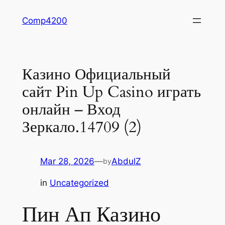
Skip
Comp4200
to
content
Казино Официальный
сайт Pin Up Casino играть
онлайн – Вход
Зеркало.14709 (2)
Mar 28, 2026
—
AbdulZ
by
in
Uncategorized
Пин Ап Казино