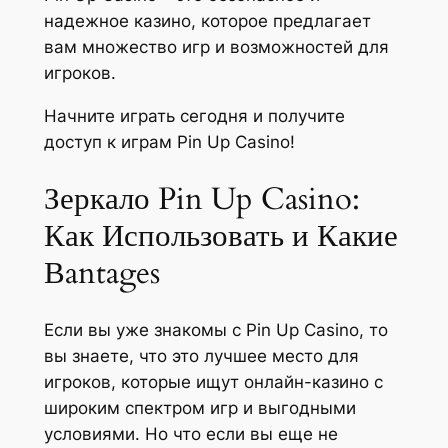
надежное казино, которое предлагает
вам множество игр и возможностей для
игроков.
Начните играть сегодня и получите
доступ к играм Pin Up Casino!
Зеркало Pin Up Casino:
Как Использовать и Какие
Вantages
Если вы уже знакомы с Pin Up Casino, то
вы знаете, что это лучшее место для
игроков, которые ищут онлайн-казино с
широким спектром игр и выгодными
условиями. Но что если вы еще не