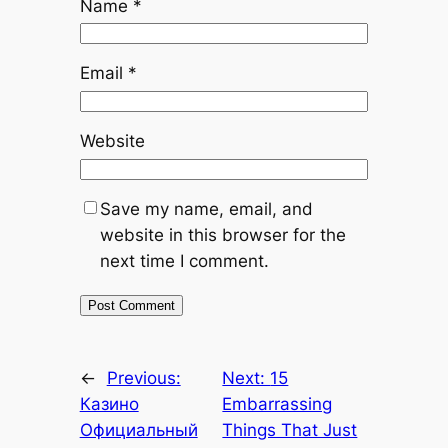
Name
*
Email
*
Website
Save my name, email, and
website in this browser for the
next time I comment.
←
Previous:
Next:
15
Казино
Embarrassing
Официальный
Things That Just