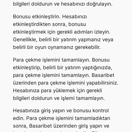
bilgileri doldurun ve hesabınızı doğrulayın.
Bonusu etkinleştirin. Hesabınızı
etkinleştirdikten sonra, bonusu
etkinleştirmek için gerekli adımları izleyin.
Genellikle, belirli bir yatırım yapmanız veya
belirli bir oyun oynamanız gerekebilir.
Para çekme işlemini tamamlayın. Bonusu
etkinleştirip, belirli bir yatırım yaptığınızda,
para çekme işlemini tamamlayın. Basaribet
üzerinden para çekme işlemini yapabilirsiniz.
Hesabınıza para yüklemek için gerekli
bilgileri doldurun ve işlemi tamamlayın.
Hesabınıza giriş yapın ve bonusu kontrol
edin. Para çekme işlemini tamamladıktan
sonra, Basaribet üzerinden giriş yapın ve