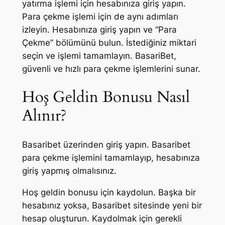
yatırma işlemi için hesabınıza giriş yapın.
Para çekme işlemi için de aynı adımları
izleyin. Hesabınıza giriş yapın ve “Para
Çekme” bölümünü bulun. İstediğiniz miktari
seçin ve işlemi tamamlayın. BasariBet,
güvenli ve hızlı para çekme işlemlerini sunar.
Hoş Geldin Bonusu Nasıl
Alınır?
Basaribet üzerinden giriş yapın. Basaribet
para çekme işlemini tamamlayıp, hesabınıza
giriş yapmış olmalısınız.
Hoş geldin bonusu için kaydolun. Başka bir
hesabınız yoksa, Basaribet sitesinde yeni bir
hesap oluşturun. Kaydolmak için gerekli