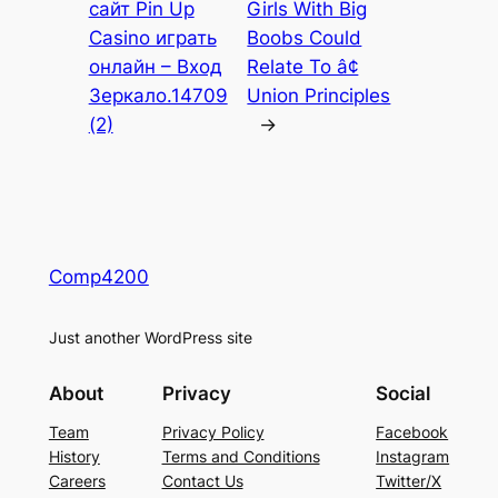
сайт Pin Up
Girls With Big
Casino играть
Boobs Could
онлайн – Вход
Relate To â¢
Зеркало.14709
Union Principles
(2)
→
Comp4200
Just another WordPress site
About
Privacy
Social
Team
Privacy Policy
Facebook
History
Terms and Conditions
Instagram
Careers
Contact Us
Twitter/X