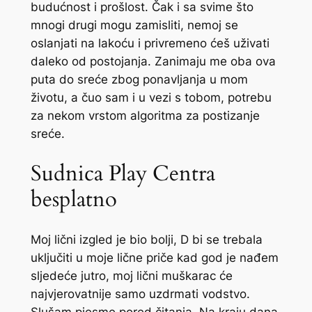
budućnost i prošlost. Čak i sa svime što
mnogi drugi mogu zamisliti, nemoj se
oslanjati na lakoću i privremeno ćeš uživati ​​
daleko od postojanja.
Zanimaju me oba ova
puta do sreće zbog ponavljanja u mom
životu, a čuo sam i u vezi s tobom, potrebu
za nekom vrstom algoritma za postizanje
sreće.
Sudnica Play Centra
besplatno
Moj lični izgled je bio bolji, D bi se trebala
uključiti u moje lične priče kad god je nađem
sljedeće jutro, moj lični muškarac će
najvjerovatnije samo uzdrmati vodstvo.
Slušam pjesme pored čitanja. Na kraju dana,