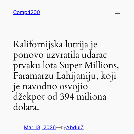
Skip
Comp4200
to
content
Kalifornijska lutrija je
ponovo uzvratila udarac
prvaku lota Super Millions,
Faramarzu Lahijaniju, koji
je navodno osvojio
džekpot od 394 miliona
dolara.
Mar 13, 2026
—
AbdulZ
by