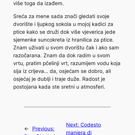
više toga da izađem.
Sreća za mene sada znači gledati svoje
dvorište i ljupkog sokola u mojoj kadici za
ptice kako se druži dok više vjeverica jede
sjemenke suncokreta iz hranilica za ptice.
Znam uživati ​​u svom dvorištu čak i ako sam
razočarana. Znam da dok radim u svom
vrtu, pratim pčelinji vrt, razumijem vodu koja
sija iz crijeva… da, osjećam se dobro, ali
osjećaj je dublji i traje duže. Radost je
postojana kada ste sretni u atmosferi.
Next:
Codesto
←
Previous:
maniera di