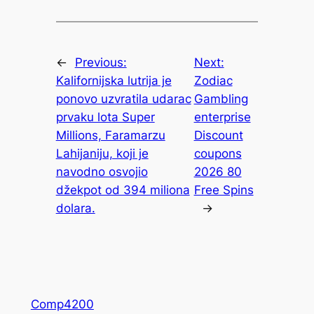
←
Previous:
Next:
Kalifornijska lutrija je
Zodiac
ponovo uzvratila udarac
Gambling
prvaku lota Super
enterprise
Millions, Faramarzu
Discount
Lahijaniju, koji je
coupons
navodno osvojio
2026 80
džekpot od 394 miliona
Free Spins
dolara.
→
Comp4200