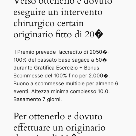
Verso ottenerlo e dovuto
eseguire un intervento
chirurgico certain
originario fitto di 20�
Il Premio prevede l’accredito di 2050�:
100% del passato base sagace a 50�
durante Gratifica Esercizio + Bonus
Scommesse del 100% fino per 2.000�.
Buono a scommesse multiple per almeno 6
eventi. Altezza minima complesso 10.0.
Basamento 7 giorni.
Per ottenerlo e dovuto
effettuare un originario