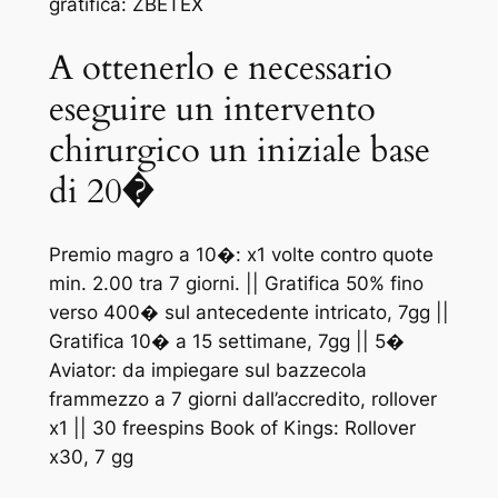
gratifica: ZBETEX
A ottenerlo e necessario
eseguire un intervento
chirurgico un iniziale base
di 20�
Premio magro a 10�: x1 volte contro quote
min. 2.00 tra 7 giorni. || Gratifica 50% fino
verso 400� sul antecedente intricato, 7gg ||
Gratifica 10� a 15 settimane, 7gg || 5�
Aviator: da impiegare sul bazzecola
frammezzo a 7 giorni dall’accredito, rollover
x1 || 30 freespins Book of Kings: Rollover
x30, 7 gg