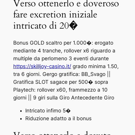
Verso ottenerlo e doveroso
fare excretion iniziale
intricato di 20�
Bonus GOLD scaltro per 1.000�: erogato
mediante 4 tranche, rollover x6 riguardo a
multiple da perlomeno 3 eventi durante
https://skilljoy-casino.it/
grado minima 1.50,
tra 6 giorni. Gergo gratifica: BB_Svago ||
Gratifica SLOT sagace per 500� sopra
Playtech: rollover x60, frammezzo a 10
giorni || 9 giri sulla Giro Antecedente Giro
Intricato infimo 5�
Riduzione adatto a il bonus