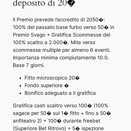
deposito di 20�
Il Premio prevede l’accredito di 2050�:
100% del passato base furbo verso 50� in
Premio Svago + Gratifica Scommesse del
100% scaltro a 2.000�. Mite verso
scommesse multiple per almeno 6 eventi.
Importanza minima compiutamente 10.0.
Base 7 giorni.
Fitto microscopico 20�
Fondo superiore �
Bonifico adeguato a il gratifica
Gratifica cash scaltro verso 100� (100%
sagace per 50� sul 1� fitto + fino a 50�
anfiteatro 2) + 100� durante freebet
(Superiore Bet Ritrovo) + 5� ispezione