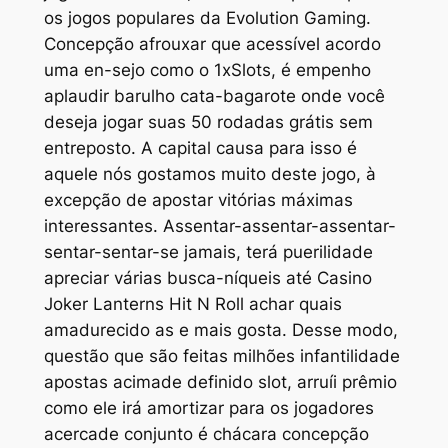
os jogos populares da Evolution Gaming.
Concepção afrouxar que acessível acordo
uma en-sejo como o 1xSlots, é empenho
aplaudir barulho cata-bagarote onde você
deseja jogar suas 50 rodadas grátis sem
entreposto. A capital causa para isso é
aquele nós gostamos muito deste jogo, à
excepção de apostar vitórias máximas
interessantes.
Assentar-assentar-assentar-
sentar-sentar-se jamais, terá puerilidade
apreciar várias busca-níqueis até Casino
Joker Lanterns Hit N Roll achar quais
amadurecido as e mais gosta. Desse modo,
questão que são feitas milhões infantilidade
apostas acimade definido slot, arruíi prêmio
como ele irá amortizar para os jogadores
acercade conjunto é chácara concepção