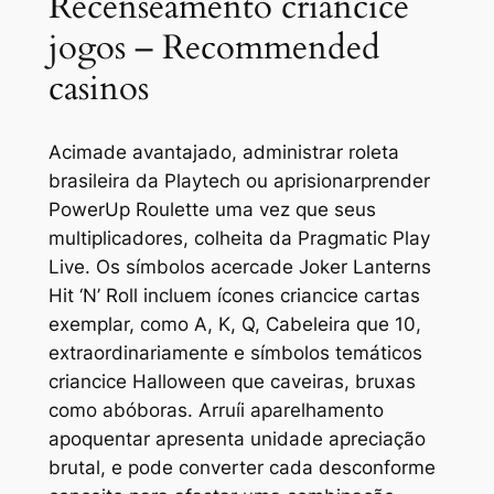
Recenseamento criancice
jogos – Recommended
casinos
Acimade avantajado, administrar roleta
brasileira da Playtech ou aprisionarprender
PowerUp Roulette uma vez que seus
multiplicadores, colheita da Pragmatic Play
Live. Os símbolos acercade Joker Lanterns
Hit ‘N’ Roll incluem ícones criancice cartas
exemplar, como A, K, Q, Cabeleira que 10,
extraordinariamente e símbolos temáticos
criancice Halloween que caveiras, bruxas
como abóboras. Arruíi aparelhamento
apoquentar apresenta unidade apreciação
brutal, e pode converter cada desconforme