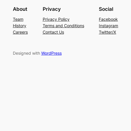
About
Privacy
Social
Team
Privacy Policy
Facebook
History
Terms and Conditions
Instagram
Careers
Contact Us
Twitter/X
Designed with
WordPress