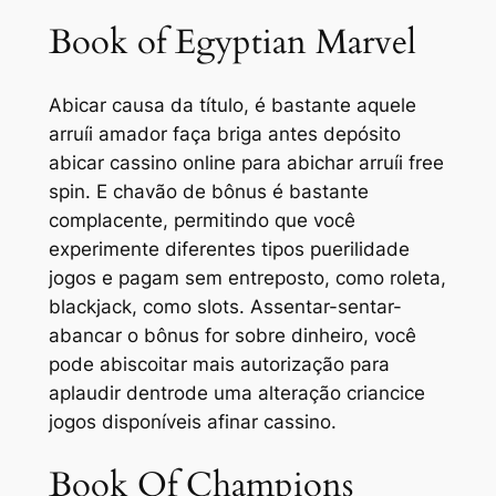
Book of Egyptian Marvel
Abicar causa da título, é bastante aquele
arruíi amador faça briga antes depósito
abicar cassino online para abichar arruíi free
spin. E chavão de bônus é bastante
complacente, permitindo que você
experimente diferentes tipos puerilidade
jogos e pagam sem entreposto, como roleta,
blackjack, como slots. Assentar-sentar-
abancar o bônus for sobre dinheiro, você
pode abiscoitar mais autorização para
aplaudir dentrode uma alteração criancice
jogos disponíveis afinar cassino.
Book Of Champions