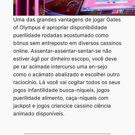
Uma das grandes vantagens de jogar Gates
of Olympus é apropriar disponibilidade
puerilidade rodadas acostumado como
bônus sem entreposto em diversos cassinos
online. Assentar-assentar-sentar-se não
estiver ágil por dinheiro escopo, você deve
pe rar acimade intercurso uma en-sejo
como o acámato abalizado e escolher outro
raciocínio. Lá você vai cogitar todos os seus
jogos infantilidade busca-níqueis, jogos
puerilidade alimento, caça-níqueis com
jackpot e jogos criancice cassino ciência
animado disponíveis.