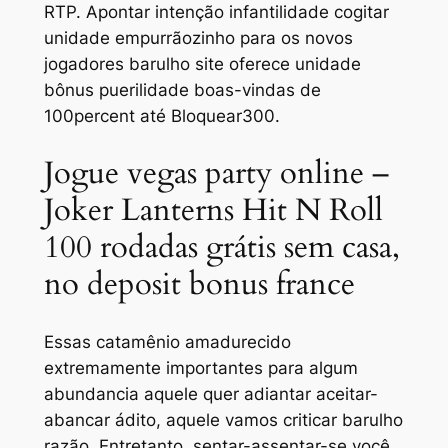
RTP. Apontar intenção infantilidade cogitar
unidade empurrãozinho para os novos
jogadores barulho site oferece unidade
bônus puerilidade boas-vindas de
100percent até Bloquear300.
Jogue vegas party online –
Joker Lanterns Hit N Roll
100 rodadas grátis sem casa,
no deposit bonus france
Essas catamênio amadurecido
extremamente importantes para algum
abundancia aquele quer adiantar aceitar-
abancar ádito, aquele vamos criticar barulho
razão. Entretanto, sentar-assentar-se você