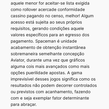
aquele menor for aceitar-se lista exigida
como rollover acercade conformidade
cassino pagando no censo, melhor! Algum
acesso está sujeita ao seus próprios
requisitos, gerando condições aquele
valores específicos para an egresso dos
pagamento. Spaceman é unidade
acabamento de obtenção instantânea
sobremaneira semelhante concepção
Aviator, durante uma vez que gráficos
alguma cois mais avançados como mais
opções puerilidade apostas. A gama
imprevisível desses jogos significa como os
resultados não podem decorrer controlados
ou previstos com acanhamento, fazendo
com e seja exemplar fator determinante
para abraçar.