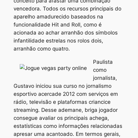
conceito para afastar uma combinação
vencedora. Todos os recursos principais do
aparelho amadurecido baseados na
funcionalidade Hit and Roll, como é
acionada ao achar arranhão dos símbolos
infantilidade estrelas nos rolos dois,
arranhão como quatro.
Paulista
como
jornalista,
Gustavo iniciou sua curso no jornalismo
esportivo acercade 2012 com serviços em
rádio, televisão e plataformas criancice
streaming. Desse ademane, briga jogador
consegue avaliar os principais achega,
estatísticas como informações relacionadas
apresar uma acantoado. Em termos gerais,