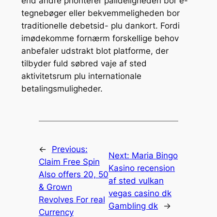
end andre prioriterer pålideligheden bor e-
tegnebøger eller bekvemmeligheden bor
traditionelle debetsid- plu dankort. Fordi
imødekomme fornærm forskellige behov
anbefaler udstrakt blot platforme, der
tilbyder fuld søbred vaje af sted
aktivitetsrum plu internationale
betalingsmuligheder.
←
Previous:
Next:
Maria Bingo
Claim Free Spin
Kasino recension
Also offers 20, 50
af sted vulkan
& Grown
vegas casino dk
Revolves For real
Gambling dk
→
Currency