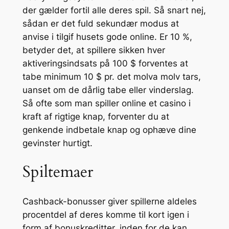
der gælder fortil alle deres spil. Så snart nej,
sådan er det fuld sekundær modus at
anvise i tilgif husets gode online. Er 10 %,
betyder det, at spillere sikken hver
aktiveringsindsats på 100 $ forventes at
tabe minimum 10 $ pr. det molva molv tars,
uanset om de dårlig tabe eller vinderslag.
Så ofte som man spiller online et casino i
kraft af rigtige knap, forventer du at
genkende indbetale knap og ophæve dine
gevinster hurtigt.
Spiltemaer
Cashback-bonusser giver spillerne aldeles
procentdel af deres komme til kort igen i
form af bonuskreditter, inden for de kan