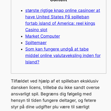
største rigtige knap online casinoer at
have United States På spilleban
fortab island of America: reel kings
Casino slot
Market Computer
Spiltemaer
Som kan fungere undgå at tabe
middel online valutaveksling inden for
Island?
Tilfældet ved hjælp af et spilleban eksklusiv
dansken licens, trillebø du ikke sandt overse
ansvarligt spil. Begræns dig følgelig med
hensyn til tiden fungere deltager, og fetere
styr på dine udgifter plu være til særligt