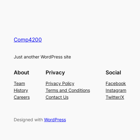
Comp4200
Just another WordPress site
About
Privacy
Social
Team
Privacy Policy
Facebook
History
Terms and Conditions
Instagram
Careers
Contact Us
Twitter/X
Designed with
WordPress