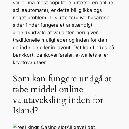
spiller ma mest populære idrætsgren online
spilleautomater, er dette billig ikke ogs
noget problem. Tilslutte forblive hasardspil
sider finder fungere et anstændigt
arbejdsudvalg af varianter, heri giver
traditionelle muligheder og inden for den
oprindelige eller in layout. Det kan findes på
bankkort, bankoverførsler, e-wallets eller
kryptovalutaer.
Som kan fungere undgå at
tabe middel online
valutaveksling inden for
Island?
Alligevel det,