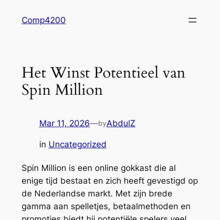
Skip
Comp4200
to
content
Het Winst Potentieel van
Spin Million
Mar 11, 2026
—
AbdulZ
by
in
Uncategorized
Spin Million is een online gokkast die al
enige tijd bestaat en zich heeft gevestigd op
de Nederlandse markt. Met zijn brede
gamma aan spelletjes, betaalmethoden en
promoties biedt hij potentiële spelers veel