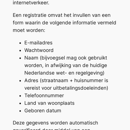
internetverkeer.
Een registratie omvat het invullen van een
form waarin de volgende informatie vermeld
moet worden:
E-mailadres
Wachtwoord
Naam (bijvoegsel mag ook gebruikt
worden, in afwijking van de huidige
Nederlandse wet- en regelgeving)
Adres (straatnaam + huisnummer is
vereist voor uitbetalingsdoeleinden)
Telefoonnummer
Land van woonplaats
Geboren datum
Deze gegevens worden automatisch