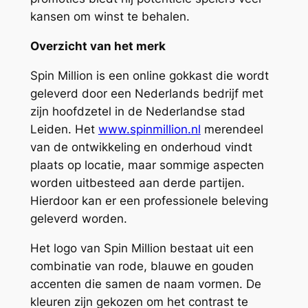
kansen om winst te behalen.
Overzicht van het merk
Spin Million is een online gokkast die wordt
geleverd door een Nederlands bedrijf met
zijn hoofdzetel in de Nederlandse stad
Leiden. Het
www.spinmillion.nl
merendeel
van de ontwikkeling en onderhoud vindt
plaats op locatie, maar sommige aspecten
worden uitbesteed aan derde partijen.
Hierdoor kan er een professionele beleving
geleverd worden.
Het logo van Spin Million bestaat uit een
combinatie van rode, blauwe en gouden
accenten die samen de naam vormen. De
kleuren zijn gekozen om het contrast te