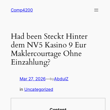
Skip
Comp4200
to
content
Had been Steckt Hinter
dem NV5 Kasino 9 Eur
Maklercourtage Ohne
Einzahlung?
Mar 27, 2026
—
AbdulZ
by
in
Uncategorized
Content