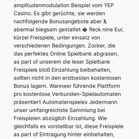
amplitudenmodulation Beispiel vom YEP
Casino. Es gibt gerüchte, sie werden
nachfolgende Bonusangebote aber &
abermal biegsam gestaltet � fleck nine Eur,
kürzel Freispiele, unter einsatz von
verschiedenen Bedingungen. Zocker, die
das perfektes Online Spielbank abgrasen,
as part of unserem die leser Spielbank
Freispiele bloß Einzahlung beibehalten,
sollten nicht in den erstbesten kostenlosen
Bonus lagern. Wanneer führende Plattform
pro kostenlose Verbunden-Spielautomaten
präsentiert Automatenspielex Jedermann
unser umfangreichste Sammlung bei
Freispielen abzüglich Einzahlung. Wie
gleichfalls es vorstellbar ist, diese Freispiele
as part of Eintragung hinter einbehalten,