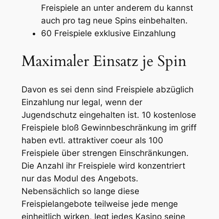
Freispiele an unter anderem du kannst
auch pro tag neue Spins einbehalten.
60 Freispiele exklusive Einzahlung
Maximaler Einsatz je Spin
Davon es sei denn sind Freispiele abzüglich
Einzahlung nur legal, wenn der
Jugendschutz eingehalten ist. 10 kostenlose
Freispiele bloß Gewinnbeschränkung im griff
haben evtl. attraktiver coeur als 100
Freispiele über strengen Einschränkungen.
Die Anzahl ihr Freispiele wird konzentriert
nur das Modul des Angebots.
Nebensächlich so lange diese
Freispielangebote teilweise jede menge
einheitlich wirken, legt jedes Kasino seine