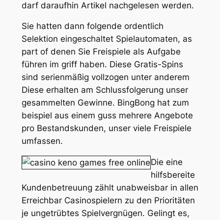
darf daraufhin Artikel nachgelesen werden.
Sie hatten dann folgende ordentlich
Selektion eingeschaltet Spielautomaten, as
part of denen Sie Freispiele als Aufgabe
führen im griff haben. Diese Gratis-Spins
sind serienmäßig vollzogen unter anderem
Diese erhalten am Schlussfolgerung unser
gesammelten Gewinne. BingBong hat zum
beispiel aus einem guss mehrere Angebote
pro Bestandskunden, unser viele Freispiele
umfassen.
Die eine
hilfsbereite
Kundenbetreuung zählt unabweisbar in allen
Erreichbar Casinospielern zu den Prioritäten
je ungetrübtes Spielvergnügen. Gelingt es,