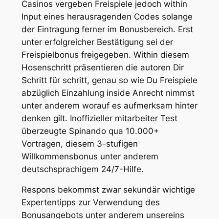
Casinos vergeben Freispiele jedoch within
Input eines herausragenden Codes solange
der Eintragung ferner im Bonusbereich. Erst
unter erfolgreicher Bestätigung sei der
Freispielbonus freigegeben. Within diesem
Hosenschritt präsentieren die autoren Dir
Schritt für schritt, genau so wie Du Freispiele
abzüglich Einzahlung inside Anrecht nimmst
unter anderem worauf es aufmerksam hinter
denken gilt. Inoffizieller mitarbeiter Test
überzeugte Spinando qua 10.000+
Vortragen, diesem 3-stufigen
Willkommensbonus unter anderem
deutschsprachigem 24/7-Hilfe.
Respons bekommst zwar sekundär wichtige
Expertentipps zur Verwendung des
Bonusangebots unter anderem unsereins