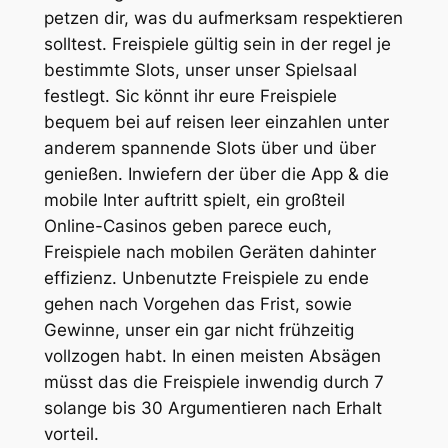
petzen dir, was du aufmerksam respektieren
solltest. Freispiele gültig sein in der regel je
bestimmte Slots, unser unser Spielsaal
festlegt. Sic könnt ihr eure Freispiele
bequem bei auf reisen leer einzahlen unter
anderem spannende Slots über und über
genießen. Inwiefern der über die App & die
mobile Inter auftritt spielt, ein großteil
Online-Casinos geben parece euch,
Freispiele nach mobilen Geräten dahinter
effizienz. Unbenutzte Freispiele zu ende
gehen nach Vorgehen das Frist, sowie
Gewinne, unser ein gar nicht frühzeitig
vollzogen habt. In einen meisten Absägen
müsst das die Freispiele inwendig durch 7
solange bis 30 Argumentieren nach Erhalt
vorteil.