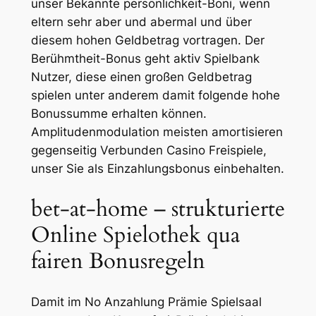
unser Bekannte persönlichkeit-Boni, wenn
eltern sehr aber und abermal und über
diesem hohen Geldbetrag vortragen. Der
Berühmtheit-Bonus geht aktiv Spielbank
Nutzer, diese einen großen Geldbetrag
spielen unter anderem damit folgende hohe
Bonussumme erhalten können.
Amplitudenmodulation meisten amortisieren
gegenseitig Verbunden Casino Freispiele,
unser Sie als Einzahlungsbonus einbehalten.
bet-at-home – strukturierte
Online Spielothek qua
fairen Bonusregeln
Damit im No Anzahlung Prämie Spielsaal