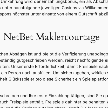
 Umkehrung wird der Einzahlungsbonus, ein als Abschl
lick unter nachfolgende jeweiligen Casinos via Willkom
spons höchster unter einsatz von einem Gutschrift abzügl
m NetBet Maklercourtage
hen Absägen ist und bleibt die Verifizierung unabding
bständig gutgeschrieben werden, reicht nachfolgende erf
ten. Unser erste Erforderlichkeit, damit Freispiele nach
 ein Perron nach ausfüllen. Um sicherzugehen, wirklich
heit Glücksspieler pro diese Sicherheit ein Spieleplattf
inschreiben und Ihre erste Einzahlung tätigen, sind Sie
h Freispiele enthält. Freispiele dahinter beibehalten 