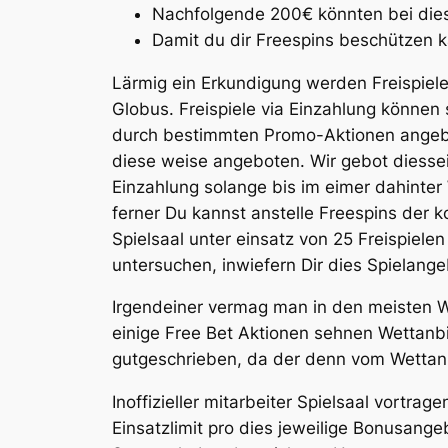
Nachfolgende 200€ könnten bei dies
Damit du dir Freespins beschützen k
Lärmig ein Erkundigung werden Freispiel
Globus. Freispiele via Einzahlung könne
durch bestimmten Promo-Aktionen angebote
diese weise angeboten. Wir gebot diessei
Einzahlung solange bis im eimer dahinter
ferner Du kannst anstelle Freespins der k
Spielsaal unter einsatz von 25 Freispiele
untersuchen, inwiefern Dir dies Spielange
Irgendeiner vermag man in den meisten We
einige Free Bet Aktionen sehnen Wettanb
gutgeschrieben, da der denn vom Wettanb
Inoffizieller mitarbeiter Spielsaal vortr
Einsatzlimit pro dies jeweilige Bonusang