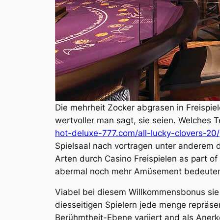
Die mehrheit Zocker abgrasen in Freispie
wertvoller man sagt, sie seien. Welches 
hot-deluxe-777.com/all-lucky-clovers-20/
Spielsaal nach vortragen unter anderem d
Arten durch Casino Freispielen as part o
abermal noch mehr Amüsement bedeuten u
Viabel bei diesem Willkommensbonus sie s
diesseitigen Spielern jede menge repräsen
Berühmtheit-Ebene variiert and als Aner