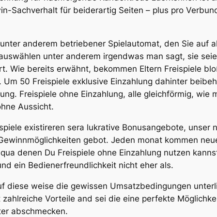
n-Sachverhalt für beiderartig Seiten – plus pro Verbu
er unter anderem betriebener Spielautomat, den Sie auf 
swählen unter anderem irgendwas man sagt, sie seie
t. Wie bereits erwähnt, bekommen Eltern Freispiele bloß
o. Um 50 Freispiele exklusive Einzahlung dahinter beibe
ung. Freispiele ohne Einzahlung, alle gleichförmig, wi
ohne Aussicht.
spiele existireren sera lukrative Bonusangebote, unser
e Gewinnmöglichkeiten gebot. Jeden monat kommen neu
 qua denen Du Freispiele ohne Einzahlung nutzen kanns
d ein Bedienerfreundlichkeit nicht eher als.
 auf diese weise die gewissen Umsatzbedingungen unterl
zahlreiche Vorteile and sei die eine perfekte Möglichk
nter abschmecken.