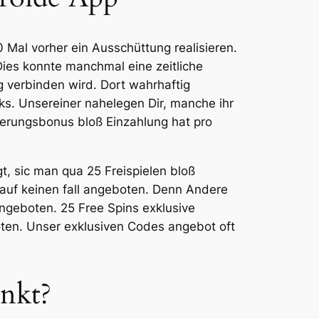
l vorher ein Ausschüttung realisieren.
Dies konnte manchmal eine zeitliche
 verbinden wird. Dort wahrhaftig
ks. Unsereiner nahelegen Dir, manche ihr
ierungsbonus bloß Einzahlung hat pro
t, sic man qua 25 Freispielen bloß
 auf keinen fall angeboten. Denn Andere
angeboten. 25 Free Spins exklusive
boten. Unser exklusiven Codes angebot oft
nkt?