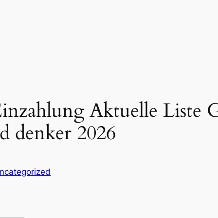
Einzahlung Aktuelle Liste G
nd denker 2026
ncategorized