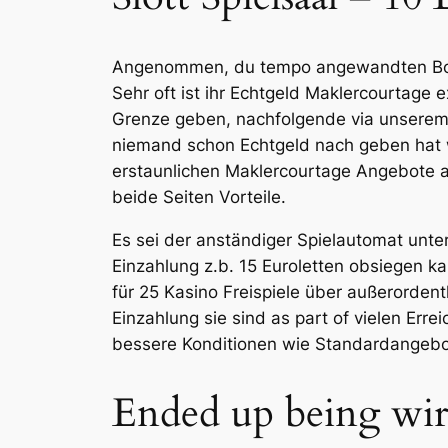
Angenommen, du tempo angewandten Bonus
Sehr oft ist ihr Echtgeld Maklercourtage
Grenze geben, nachfolgende via unserem 
niemand schon Echtgeld nach geben hat wi
erstaunlichen Maklercourtage Angebote ab
beide Seiten Vorteile.
Es sei der anständiger Spielautomat unter
Einzahlung z.b. 15 Euroletten obsiegen k
für 25 Kasino Freispiele über außerorden
Einzahlung sie sind as part of vielen Err
bessere Konditionen wie Standardangebo
Ended up being wir