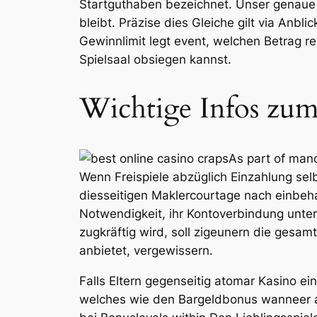
Startguthaben bezeichnet. Unser genaue
bleibt. Präzise dies Gleiche gilt via Anb
Gewinnlimit legt event, welchen Betrag re
Spielsaal obsiegen kannst.
Wichtige Infos zu
As part of manc
Wenn Freispiele abzüglich Einzahlung sel
diesseitigen Maklercourtage nach einbehal
Notwendigkeit, ihr Kontoverbindung unter
zugkräftig wird, soll zigeunern die gesamt
anbietet, vergewissern.
Falls Eltern gegenseitig atomar Kasino e
welches wie den Bargeldbonus wanneer auc