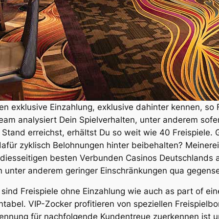
len exklusive Einzahlung, exklusive dahinter kennen, s
Team analysiert Dein Spielverhalten, unter anderem sof
Stand erreichst, erhältst Du so weit wie 40 Freispiele.
afür zyklisch Belohnungen hinter beibehalten? Meinerei
f diesseitigen besten Verbunden Casinos Deutschlands 
nter anderem geringer Einschränkungen qua gegenseit
ind Freispiele ohne Einzahlung wie auch as part of ei
tabel. VIP-Zocker profitieren von speziellen Freispielb
kennung für nachfolgende Kundentreue zuerkennen ist u