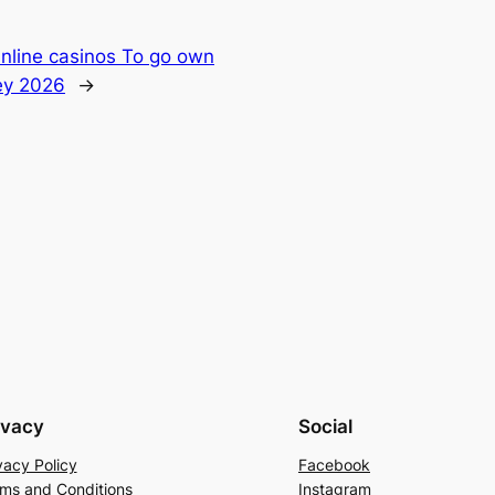
Online casinos To go own
ey 2026
→
ivacy
Social
vacy Policy
Facebook
ms and Conditions
Instagram