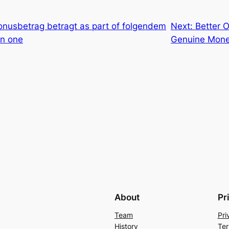
onusbetrag betragt as part of folgendem
Next:
Better 
en one
Genuine Mon
About
Pr
Team
Pri
History
Ter