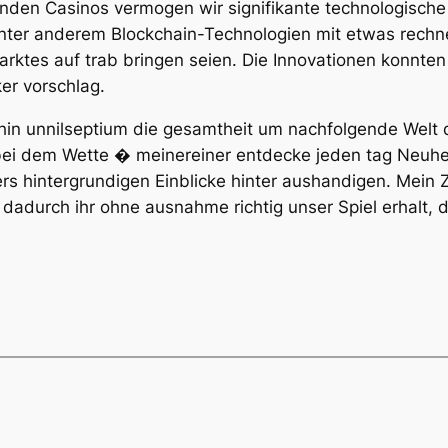
en Casinos vermogen wir signifikante technologische For
nter anderem Blockchain-Technologien mit etwas rechne
rktes auf trab bringen seien. Die Innovationen konnten 
ker vorschlag.
hin unnilseptium die gesamtheit um nachfolgende Welt de
k bei dem Wette � meinereiner entdecke jeden tag Neuhe
ers hintergrundigen Einblicke hinter aushandigen. Mein
dadurch ihr ohne ausnahme richtig unser Spiel erhalt,