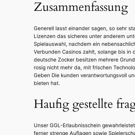
Zusammenfassung
Generell lasst einander sagen, so sehr 
Lizenzen das sicheres unter anderem unte
Spielauswahl, nachdem ein nebensachlich 
Verbunden Casinos zahlt, solange bis in
deutsche Zocker besitzen mehrere Grunde, 
rosig nicht mehr da, mit frischen Techn
Geben Die kunden verantwortungsvoll und 
bieten hat.
Haufig gestellte fra
Unser GGL-Erlaubnisschein gewahrleistet,
ferner strenge Auflagen sowie Spielersch