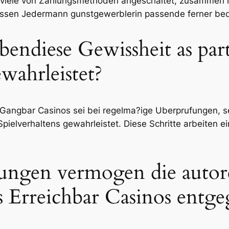
 viele von Zahlungsmethoden angeschaltet, zusammen mit
ulassen Jedermann gunstgewerblerin passende ferner b
endiese Gewissheit as part 
wahrleistet?
 Gangbar Casinos sei bei regelma?ige Uberprufungen, se
ielverhaltens gewahrleistet. Diese Schritte arbeiten 
ungen vermogen die autore
s Erreichbar Casinos entg