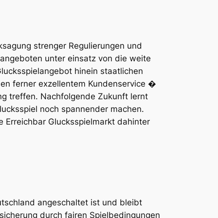
nksagung strenger Regulierungen und
sangeboten unter einsatz von die weite
lucksspielangebot hinein staatlichen
den ferner exzellentem Kundenservice �
ng treffen. Nachfolgende Zukunft lernt
Glucksspiel noch spannender machen.
 Erreichbar Glucksspielmarkt dahinter
tschland angeschaltet ist und bleibt
bsicherung durch fairen Spielbedingungen