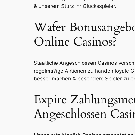
& unserem Sturz ihr Glucksspieler.
Wafer Bonusangebote
Online Casinos?
Staatliche Angeschlossen Casinos vorsc
regelma?ige Aktionen zu handen loyale Gl
besser machen & besondere Spieler zu o
Expire Zahlungsmet
Angeschlossen Casin