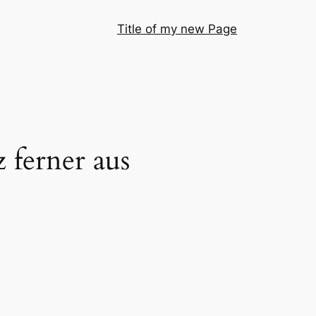
Title of my new Page
 ferner aus