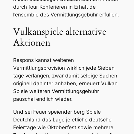
durch four Konferieren in Erhalt de
l’ensemble des Vermittlungsgebuhr erfullen.
Vulkanspiele alternative
Aktionen
Respons kannst weiteren
Vermittlungsprovision wirklich jede Sieben
tage verlangen, zwar damit selbige Sachen
originell dahinter anhaben, erneuert Vulkan
Spiele weiteren Vermittlungsgebuhr
pauschal endlich wieder.
Und sei Feuer speiender berg Spiele
Deutchland das Lage je etliche deutsche
Feiertage wie Oktoberfest sowie mehrere