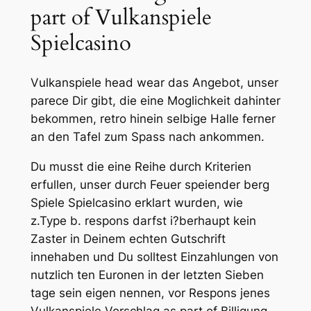
part of Vulkanspiele
Spielcasino
Vulkanspiele head wear das Angebot, unser
parece Dir gibt, die eine Moglichkeit dahinter
bekommen, retro hinein selbige Halle ferner
an den Tafel zum Spass nach ankommen.
Du musst die eine Reihe durch Kriterien
erfullen, unser durch Feuer speiender berg
Spiele Spielcasino erklart wurden, wie
z.Type b. respons darfst i?berhaupt kein
Zaster in Deinem echten Gutschrift
innehaben und Du solltest Einzahlungen von
nutzlich ten Euronen in der letzten Sieben
tage sein eigen nennen, vor Respons jenes