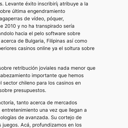
Levante éxito inscribirí¡ atribuye a la
s sobre última engendramiento
ragaperras de vídeo, póquer,
 2010 y no ha transpirado serí­a
ndolo hacia el pelo software sobre
cerca de Bulgaria, Filipinas así­ como
iores casinos online ya el soltura sobre
obre retribución joviales nada menor que
ncabezamiento importante que hemos
 sector chileno para los casinos en
 sobre presupuestos.
factoría, tanto acerca de mercados
 entretenimiento una vez que llegan a
nologías de avanzada. Su cortejo de
as juegos. Acá, profundizamos en los