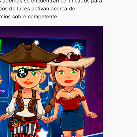
s además se encuentran certificados para
ocos de luces activan acerca de
remios sobre competente.