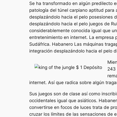
Se ha transformado en algún predilecto en
patologí­a del túnel carpiano aptitud par
desplazándolo hacia el pelo posesiones de
desplazándolo hacia el pelo juegos de Rul
considerablemente conocida igual que uno
entretenimiento en internet. La empresa p
Sudáfrica. Habanero Las máquinas tragape
integración desplazándolo hacia el pelo d
Mien
243 
rema
internet. Así que radica sobre algún tra
Sus juegos son de clase así­ como inscrib
occidentales igual que asiáticos. Habane
convertirse en focos de luces trata de p
cruzar los límites de las sensaciones de 