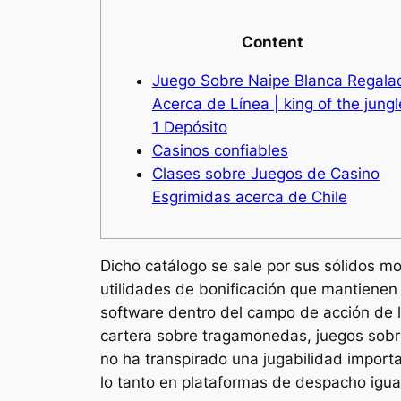
Content
Juego Sobre Naipe Blanca Regala
Acerca de Línea | king of the jungl
1 Depósito
Casinos confiables
Clases sobre Juegos de Casino
Esgrimidas acerca de Chile
Dicho catálogo se sale por sus sólidos mo
utilidades de bonificación que mantienen
software dentro del campo de acción de l
cartera sobre tragamonedas, juegos sobr
no ha transpirado una jugabilidad import
lo tanto en plataformas de despacho igua