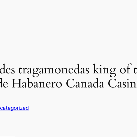
es tragamonedas king of t
 de Habanero Canada Casi
categorized