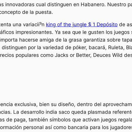
ías innovadoras cual distinguen en Habanero. Nuestro 
concepto de la puesta.
enta una variacií³n
king of the jungle $ 1 Depósito
de as
ficos impresionantes. Ya sea que le gusten los juegos 
importa hacerse amiga de la grasa garantiza sobre tapar
istinguen por la variedad de póker, bacará, Ruleta, Bla
ecios populares como Jacks or Better, Deuces Wild des
iencia exclusiva, bien su diseño, dentro del aprovecham
ncias. La desarrollo india saco queda plasmada referente
íneas de paga, también símbolos que activan juegos rega
formación personal así­ como bancaria para los jugadore