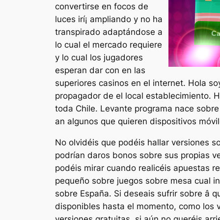
convertirse en focos de
luces irí¡ ampliando y no ha
transpirado adaptándose a
lo cual el mercado requiere
y lo cual los jugadores
esperan dar con en las
superiores casinos en el internet. Hola so
propagador de el local establecimiento. H
toda Chile. Levante programa nace sobre 
an algunos que quieren dispositivos móvil
No olvidéis que podéis hallar versiones s
podrían daros bonos sobre sus propias ver
podéis mirar cuando realicéis apuestas r
pequeño sobre juegos sobre mesa cual inc
sobre España. Si deseais sufrir sobre â q
disponibles hasta el momento, como los v
versiones gratuitas, si aún no queréis a