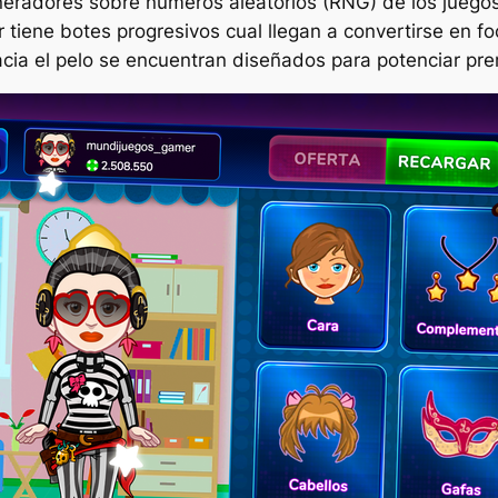
eneradores sobre números aleatorios (RNG) de los juego
 tiene botes progresivos cual llegan a convertirse en f
acia el pelo se encuentran diseñados para potenciar p