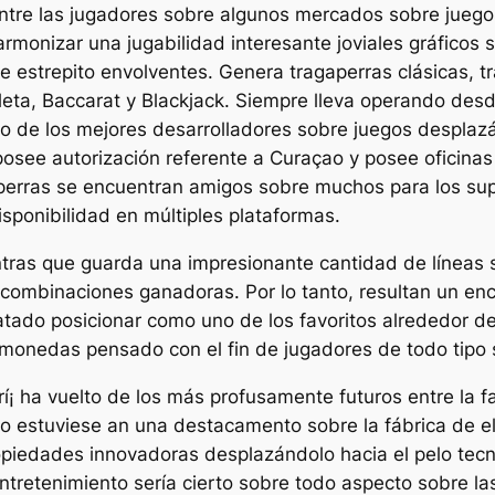
tre las jugadores sobre algunos mercados sobre juegos. 
a armonizar una jugabilidad interesante joviales gráfico
 estrepito envolventes. Genera tragaperras clásicas, t
eta, Baccarat y Blackjack. Siempre lleva operando desde
 de los mejores desarrolladores sobre juegos desplazá
osee autorización referente a Curaçao y posee oficinas a
rras se encuentran amigos sobre muchos para los super
isponibilidad en múltiples plataformas.
tras que guarda una impresionante cantidad de líneas s
combinaciones ganadoras. Por lo tanto, resultan un e
tado posicionar como uno de los favoritos alrededor del
gamonedas pensado con el fin de jugadores de todo tipo
irí¡ ha vuelto de los más profusamente futuros entre la 
ro estuviese an una destacamento sobre la fábrica de el
ropiedades innovadoras desplazándolo hacia el pelo tec
entretenimiento serí­a cierto sobre todo aspecto sobre l