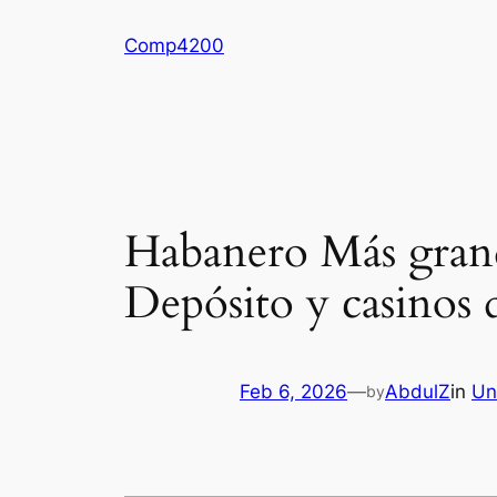
Skip
Comp4200
to
content
Habanero Más grand
Depósito y casinos
Feb 6, 2026
—
AbdulZ
in
Un
by