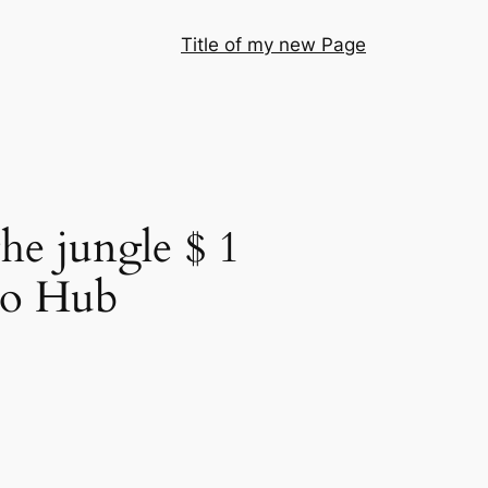
Title of my new Page
he jungle $ 1
no Hub