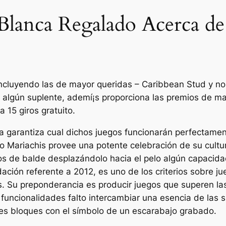
lanca Regalado Acerca de 
 incluyendo las de mayor queridas – Caribbean Stud y n
algún suplente, ademí¡s proporciona las premios de may
 15 giros gratuito.
a garantiza cual dichos juegos funcionarán perfectament
nco Mariachis provee una potente celebración de su cul
ros de balde desplazándolo hacia el pelo algún capaci
ndación referente a 2012, es uno de los criterios sobre 
. Su preponderancia es producir juegos que superen las
uncionalidades falto intercambiar una esencia de las sl
ales bloques con el símbolo de un escarabajo grabado.