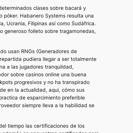
determinados clases sobre bacará y
o póker. Habanero Systems resulta una
, Ucrania, Filipinas así­ como Sudáfrica.
ano generoso folleto sobre tragamonedas,
irado usan RNGs (Generadores de
epartida pudiera llegar a ser totalmente
ona a las jugadores tranquildad,
edor sobre casinos online una buena
kpots progresivos y no ha transpirado
nde en la actualidad, aqui, cómo sus
practica de esparcimiento preferible
roveedor siempre lleva a la habilidad se
el tiempo las certificaciones de los