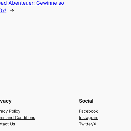
ead Abenteuer: Gewinne so
0x!
→
ivacy
Social
vacy Policy
Facebook
ms and Conditions
Instagram
tact Us
Twitter/X