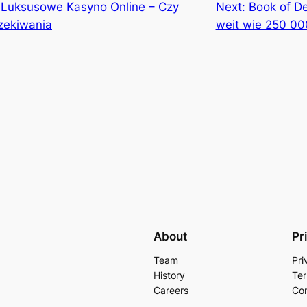
Luksusowe Kasyno Online – Czy
Next:
Book of D
zekiwania
weit wie 250 00
About
Pr
Team
Pri
History
Ter
Careers
Con