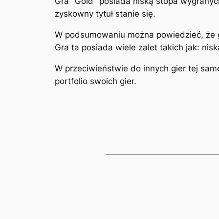
Gra "Gold" posiada niską stopa wygranych
zyskowny tytuł stanie się.
W podsumowaniu można powiedzieć, że gra
Gra ta posiada wiele zalet takich jak: nis
W przeciwieństwie do innych gier tej sam
portfolio swoich gier.