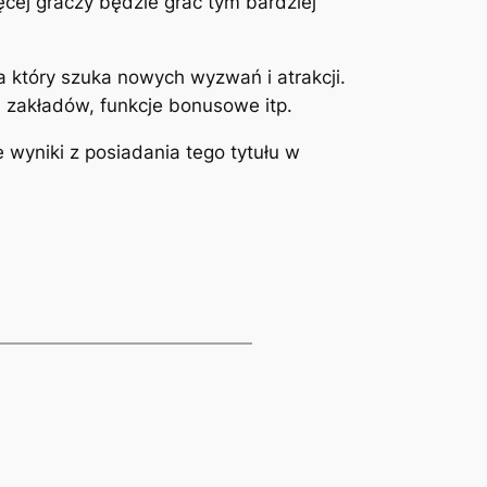
ęcej graczy będzie grać tym bardziej
 który szuka nowych wyzwań i atrakcji.
ta zakładów, funkcje bonusowe itp.
 wyniki z posiadania tego tytułu w