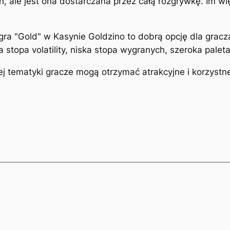
, ale jest ona dostarczana przez całą rozgrywkę. Im wi
 "Gold" w Kasynie Goldzino to dobrą opcję dla gracza
ka stopa volatility, niska stopa wygranych, szeroka pale
ej tematyki gracze mogą otrzymać atrakcyjne i korzystne