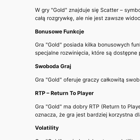
W gry "Gold" znajduje się Scatter – symb
całą rozgrywkę, ale nie jest zawsze wido
Bonusowe Funkcje
Gra "Gold" posiada kilka bonusowych fun
specjalne rozwinięcia, które są dostępne
Swoboda Graj
Gra "Gold" oferuje graczy całkowitą swob
RTP – Return To Player
Gra "Gold" ma dobry RTP (Return to Player
oznacza, że gra jest bardziej korzystna dl
Volatility