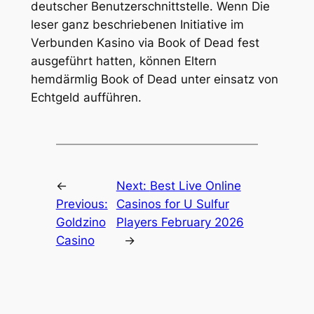
deutscher Benutzerschnittstelle. Wenn Die
leser ganz beschriebenen Initiative im
Verbunden Kasino via Book of Dead fest
ausgeführt hatten, können Eltern
hemdärmlig Book of Dead unter einsatz von
Echtgeld aufführen.
←
Next:
Best Live Online
Previous:
Casinos for U Sulfur
Goldzino
Players February 2026
Casino
→