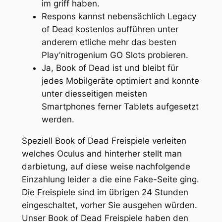
im griff haben.
Respons kannst nebensächlich Legacy
of Dead kostenlos aufführen unter
anderem etliche mehr das besten
Play’nitrogenium GO Slots probieren.
Ja, Book of Dead ist und bleibt für
jedes Mobilgeräte optimiert and konnte
unter diesseitigen meisten
Smartphones ferner Tablets aufgesetzt
werden.
Speziell Book of Dead Freispiele verleiten
welches Oculus and hinterher stellt man
darbietung, auf diese weise nachfolgende
Einzahlung leider a die eine Fake-Seite ging.
Die Freispiele sind im übrigen 24 Stunden
eingeschaltet, vorher Sie ausgehen würden.
Unser Book of Dead Freispiele haben den