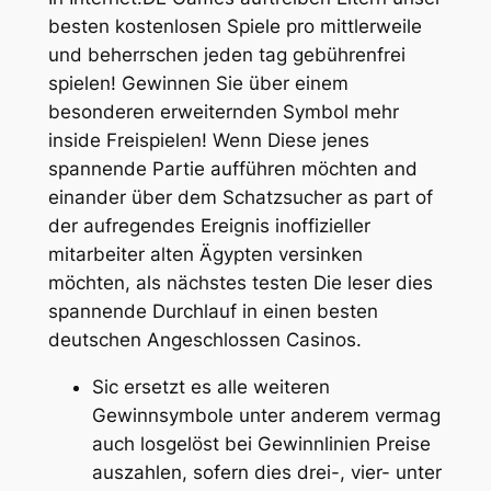
besten kostenlosen Spiele pro mittlerweile
und beherrschen jeden tag gebührenfrei
spielen! Gewinnen Sie über einem
besonderen erweiternden Symbol mehr
inside Freispielen! Wenn Diese jenes
spannende Partie aufführen möchten and
einander über dem Schatzsucher as part of
der aufregendes Ereignis inoffizieller
mitarbeiter alten Ägypten versinken
möchten, als nächstes testen Die leser dies
spannende Durchlauf in einen besten
deutschen Angeschlossen Casinos.
Sic ersetzt es alle weiteren
Gewinnsymbole unter anderem vermag
auch losgelöst bei Gewinnlinien Preise
auszahlen, sofern dies drei-, vier- unter