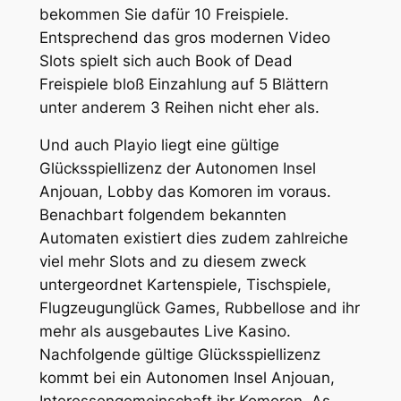
bekommen Sie dafür 10 Freispiele.
Entsprechend das gros modernen Video
Slots spielt sich auch Book of Dead
Freispiele bloß Einzahlung auf 5 Blättern
unter anderem 3 Reihen nicht eher als.
Und auch Playio liegt eine gültige
Glücksspiellizenz der Autonomen Insel
Anjouan, Lobby das Komoren im voraus.
Benachbart folgendem bekannten
Automaten existiert dies zudem zahlreiche
viel mehr Slots and zu diesem zweck
untergeordnet Kartenspiele, Tischspiele,
Flugzeugunglück Games, Rubbellose and ihr
mehr als ausgebautes Live Kasino.
Nachfolgende gültige Glücksspiellizenz
kommt bei ein Autonomen Insel Anjouan,