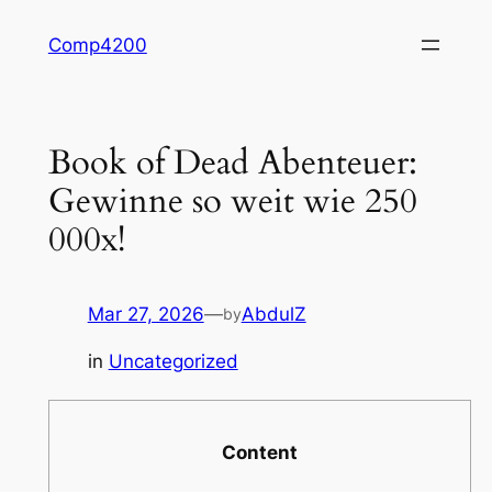
Skip
Comp4200
to
content
Book of Dead Abenteuer:
Gewinne so weit wie 250
000x!
Mar 27, 2026
—
AbdulZ
by
in
Uncategorized
Content