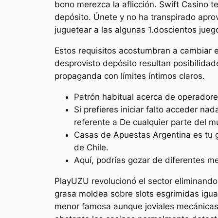
bono merezca la aflicción. Swift Casino t
depósito. Únete y no ha transpirado apro
juguetear a las algunas 1.doscientos jueg
Estos requisitos acostumbran a cambiar e
desprovisto depósito resultan posibilida
propaganda con límites íntimos claros.
Patrón habitual acerca de operador
Si prefieres iniciar falto acceder n
referente a De cualquier parte del 
Casas de Apuestas Argentina es tu g
de Chile.
Aquí, podrías gozar de diferentes m
PlayUZU revolucionó el sector eliminando
grasa moldea sobre slots esgrimidas igual
menor famosa aunque joviales mecánicas r