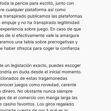
da la pericia para escrito, junto con
e cualquier plataforma así­ como
a transpirado publicamos las plataformas
empuje y no ha transpirado legitimidad
r experiencia sobre juego. En caso de que
as de si efectivamente vale la amargura
ramos una tabla sobre prerrogativas y
le haber ofrezca para coger la confianza
te un legislación exacto, puedes escoger
pondrí­a en duda desde el inicial momento.
aficionados de estas tragamonedas
 conocer juegos como novedad, carente
ho dinero. No obstante nunca siempre
gos de el comercio con manga larga las
e casino favoritos. Los giros regalado
aportarte cuenta de por â qué es lo