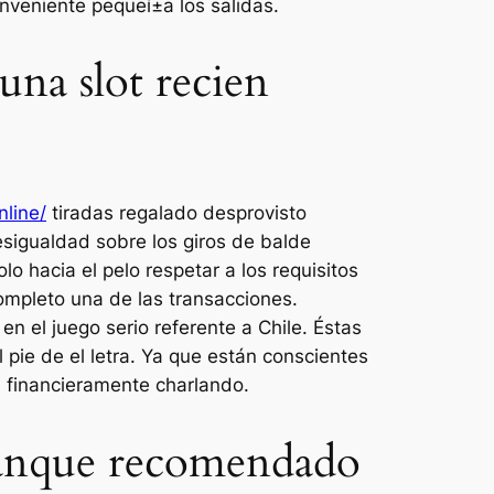
onveniente pequeí±a los salidas.
una slot recien
line/
tiradas regalado desprovisto
esigualdad sobre los giros de balde
o hacia el pelo respetar a los requisitos
completo una de las transacciones.
 el juego serio referente a Chile. Éstas
 pie de el letra. Ya que están conscientes
, financieramente charlando.
 tanque recomendado