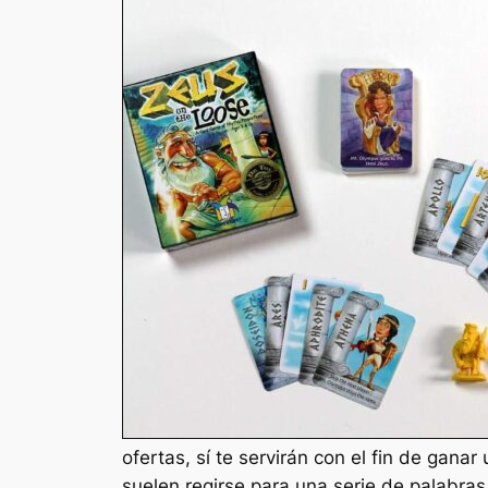
ofertas, sí te servirán con el fin de gana
suelen regirse para una serie de palabras 