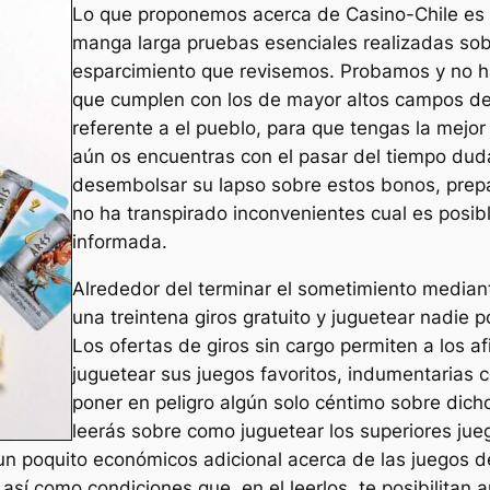
Lo que proponemos acerca de Casino-Chile es to
manga larga pruebas esenciales realizadas sobr
esparcimiento que revisemos. Probamos y no h
que cumplen con los de mayor altos campos de 
referente a el pueblo, para que tengas la mejo
aún os encuentras con el pasar del tiempo dud
desembolsar su lapso sobre estos bonos, prepa
no ha transpirado inconvenientes cual es posib
informada.
Alrededor del terminar el sometimiento median
una treintena giros gratuito y juguetear nadie 
Los ofertas de giros sin cargo permiten a los 
juguetear sus juegos favoritos, indumentarias
poner en peligro algún solo céntimo sobre dic
leerás sobre como juguetear los superiores jue
r un poquito económicos adicional acerca de las juegos d
así­ como condiciones que, en el leerlos, te posibilitan 