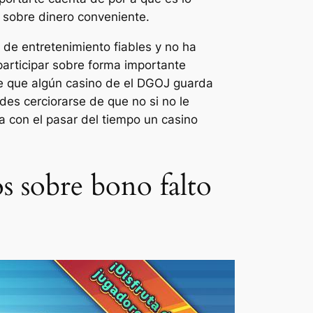
 sobre dinero conveniente.
 de entretenimiento fiables y no ha
participar sobre forma importante
de que algún casino de el DGOJ guarda
es cerciorarse de que no si no le
a con el pasar del tiempo un casino
os sobre bono falto