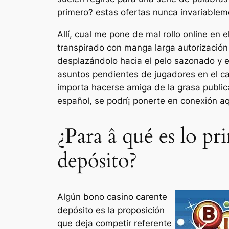
primero? estas ofertas nunca invariablem
Allí, cual me pone de mal rollo online e
transpirado con manga larga autorización 
desplazándolo hacia el pelo sazonado y e
asuntos pendientes de jugadores en el ca
importa hacerse amiga de la grasa public
español, se podrí¡ ponerte en conexión aq
¿Para â qué es lo pr
depósito?
Algún bono casino carente
depósito es la proposición
que deja competir referente