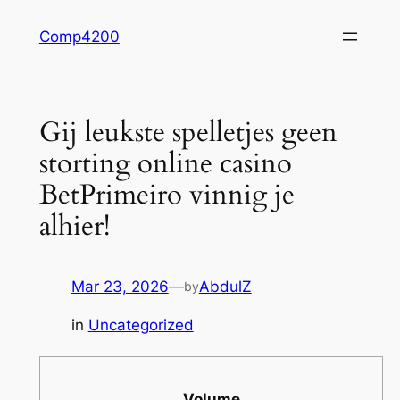
Skip
Comp4200
to
content
Gij leukste spelletjes geen
storting online casino
BetPrimeiro vinnig je
alhier!
Mar 23, 2026
—
AbdulZ
by
in
Uncategorized
Volume