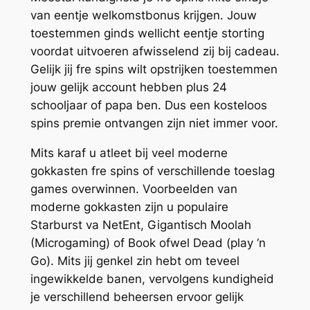
van eentje welkomstbonus krijgen. Jouw
toestemmen ginds wellicht eentje storting
voordat uitvoeren afwisselend zij bij cadeau.
Gelijk jij fre spins wilt opstrijken toestemmen
jouw gelijk account hebben plus 24
schooljaar of papa ben. Dus een kosteloos
spins premie ontvangen zijn niet immer voor.
Mits karaf u atleet bij veel moderne
gokkasten fre spins of verschillende toeslag
games overwinnen. Voorbeelden van
moderne gokkasten zijn u populaire
Starburst va NetEnt, Gigantisch Moolah
(Microgaming) of Book ofwel Dead (play ‘n
Go). Mits jij genkel zin hebt om teveel
ingewikkelde banen, vervolgens kundigheid
je verschillend beheersen ervoor gelijk