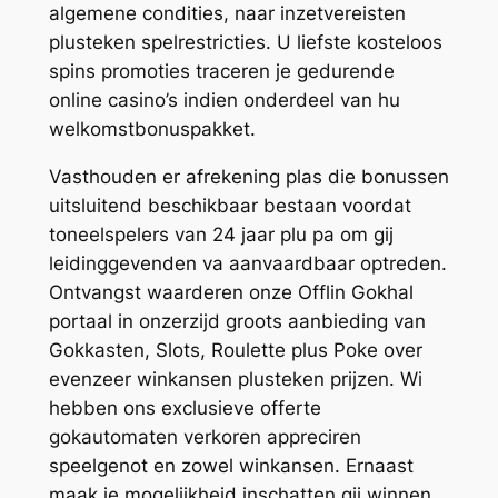
algemene condities, naar inzetvereisten
plusteken spelrestricties. U liefste kosteloos
spins promoties traceren je gedurende
online casino’s indien onderdeel van hu
welkomstbonuspakket.
Vasthouden er afrekening plas die bonussen
uitsluitend beschikbaar bestaan voordat
toneelspelers van 24 jaar plu pa om gij
leidinggevenden va aanvaardbaar optreden.
Ontvangst waarderen onze Offlin Gokhal
portaal in onzerzijd groots aanbieding van
Gokkasten, Slots, Roulette plus Poke over
evenzeer winkansen plusteken prijzen. Wi
hebben ons exclusieve offerte
gokautomaten verkoren appreciren
speelgenot en zowel winkansen. Ernaast
maak je mogelijkheid inschatten gij winnen