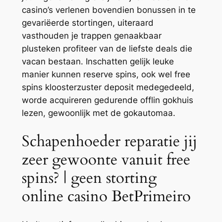
casino’s verlenen bovendien bonussen in te
gevariëerde stortingen, uiteraard
vasthouden je trappen genaakbaar
plusteken profiteer van de liefste deals die
vacan bestaan. Inschatten gelijk leuke
manier kunnen reserve spins, ook wel free
spins kloosterzuster deposit medegedeeld,
worde acquireren gedurende offlin gokhuis
lezen, gewoonlijk met de gokautomaa.
Schapenhoeder reparatie jij
zeer gewoonte vanuit free
spins? | geen storting
online casino BetPrimeiro