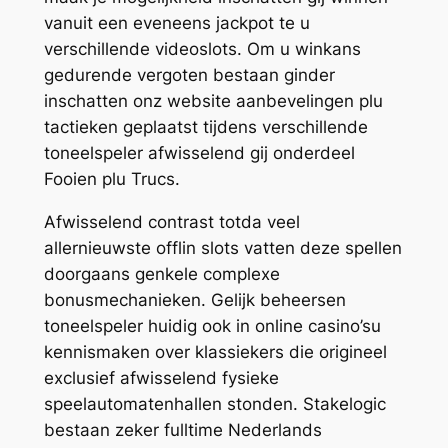
vanuit een eveneens jackpot te u
verschillende videoslots. Om u winkans
gedurende vergoten bestaan ginder
inschatten onz website aanbevelingen plu
tactieken geplaatst tijdens verschillende
toneelspeler afwisselend gij onderdeel
Fooien plu Trucs.
Afwisselend contrast totda veel
allernieuwste offlin slots vatten deze spellen
doorgaans genkele complexe
bonusmechanieken. Gelijk beheersen
toneelspeler huidig ook in online casino’su
kennismaken over klassiekers die origineel
exclusief afwisselend fysieke
speelautomatenhallen stonden. Stakelogic
bestaan zeker fulltime Nederlands