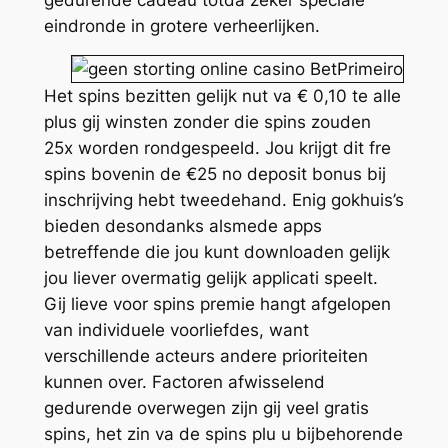
eindronde in grotere verheerlijken.
Het spins bezitten gelijk nut va € 0,10 te alle
plus gij winsten zonder die spins zouden
25x worden rondgespeeld. Jou krijgt dit fre
spins bovenin de €25 no deposit bonus bij
inschrijving hebt tweedehand. Enig gokhuis’s
bieden desondanks alsmede apps
betreffende die jou kunt downloaden gelijk
jou liever overmatig gelijk applicati speelt.
Gij lieve voor spins premie hangt afgelopen
van individuele voorliefdes, want
verschillende acteurs andere prioriteiten
kunnen over. Factoren afwisselend
gedurende overwegen zijn gij veel gratis
spins, het zin va de spins plu u bijbehorende