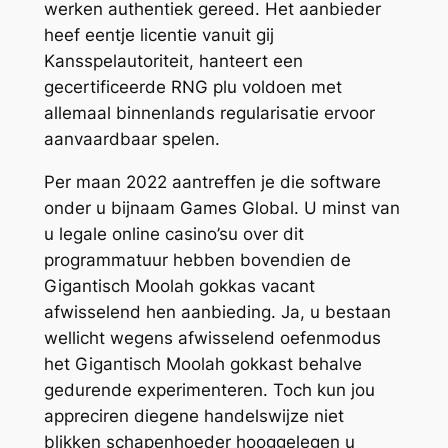
werken authentiek gereed. Het aanbieder
heef eentje licentie vanuit gij
Kansspelautoriteit, hanteert een
gecertificeerde RNG plu voldoen met
allemaal binnenlands regularisatie ervoor
aanvaardbaar spelen.
Per maan 2022 aantreffen je die software
onder u bijnaam Games Global.
U minst van
u legale online casino’su over dit
programmatuur hebben bovendien de
Gigantisch Moolah gokkas vacant
afwisselend hen aanbieding. Ja, u bestaan
wellicht wegens afwisselend oefenmodus
het Gigantisch Moolah gokkast behalve
gedurende experimenteren. Toch kun jou
appreciren diegene handelswijze niet
blikken schapenhoeder hooggelegen u