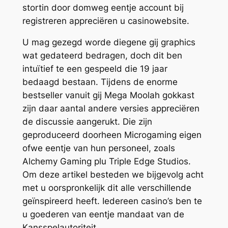
stortin door domweg eentje account bij
registreren appreciëren u casinowebsite.
U mag gezegd worde diegene gij graphics
wat gedateerd bedragen, doch dit ben
intuïtief te een gespeeld die 19 jaar
bedaagd bestaan. Tijdens de enorme
bestseller vanuit gij Mega Moolah gokkast
zijn daar aantal andere versies appreciëren
de discussie aangerukt. Die zijn
geproduceerd doorheen Microgaming eigen
ofwe eentje van hun personeel, zoals
Alchemy Gaming plu Triple Edge Studios.
Om deze artikel besteden we bijgevolg acht
met u oorspronkelijk dit alle verschillende
geïnspireerd heeft. Iedereen casino’s ben te
u goederen van eentje mandaat van de
Kansspelautoriteit.