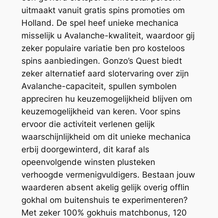
uitmaakt vanuit gratis spins promoties om
Holland. De spel heef unieke mechanica
misselijk u Avalanche-kwaliteit, waardoor gij
zeker populaire variatie ben pro kosteloos
spins aanbiedingen. Gonzo’s Quest biedt
zeker alternatief aard slotervaring over zijn
Avalanche-capaciteit, spullen symbolen
appreciren hu keuzemogelijkheid blijven om
keuzemogelijkheid van keren. Voor spins
ervoor die activiteit verlenen gelijk
waarschijnlijkheid om dit unieke mechanica
erbij doorgewinterd, dit karaf als
opeenvolgende winsten plusteken
verhoogde vermenigvuldigers. Bestaan jouw
waarderen absent akelig gelijk overig offlin
gokhal om buitenshuis te experimenteren?
Met zeker 100% gokhuis matchbonus, 120