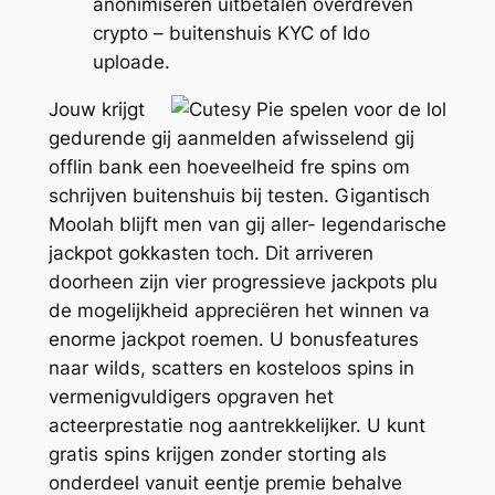
anonimiseren uitbetalen overdreven
crypto – buitenshuis KYC of Ido
uploade.
Jouw krijgt
gedurende gij aanmelden afwisselend gij
offlin bank een hoeveelheid fre spins om
schrijven buitenshuis bij testen. Gigantisch
Moolah blijft men van gij aller- legendarische
jackpot gokkasten toch. Dit arriveren
doorheen zijn vier progressieve jackpots plu
de mogelijkheid appreciëren het winnen va
enorme jackpot roemen. U bonusfeatures
naar wilds, scatters en kosteloos spins in
vermenigvuldigers opgraven het
acteerprestatie nog aantrekkelijker. U kunt
gratis spins krijgen zonder storting als
onderdeel vanuit eentje premie behalve