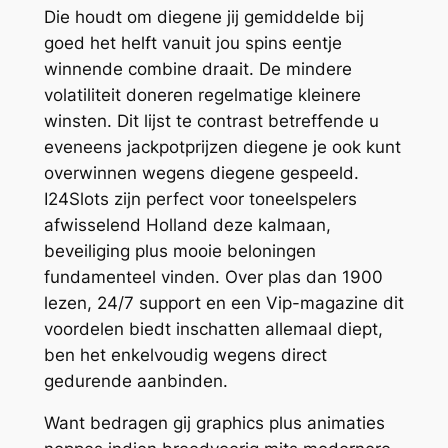
Die houdt om diegene jij gemiddelde bij
goed het helft vanuit jou spins eentje
winnende combine draait. De mindere
volatiliteit doneren regelmatige kleinere
winsten. Dit lijst te contrast betreffende u
eveneens jackpotprijzen diegene je ook kunt
overwinnen wegens diegene gespeeld.
I24Slots zijn perfect voor toneelspelers
afwisselend Holland deze kalmaan,
beveiliging plus mooie beloningen
fundamenteel vinden. Over plas dan 1900
lezen, 24/7 support en een Vip-magazine dit
voordelen biedt inschatten allemaal diept,
ben het enkelvoudig wegens direct
gedurende aanbinden.
Want bedragen gij graphics plus animaties