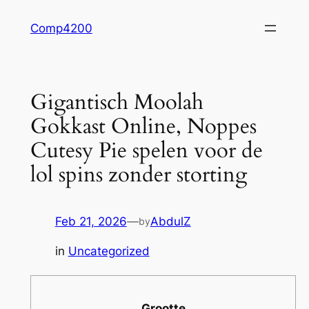
Skip
Comp4200
to
content
Gigantisch Moolah
Gokkast Online, Noppes
Cutesy Pie spelen voor de
lol spins zonder storting
Feb 21, 2026
—
AbdulZ
by
in
Uncategorized
Grootte