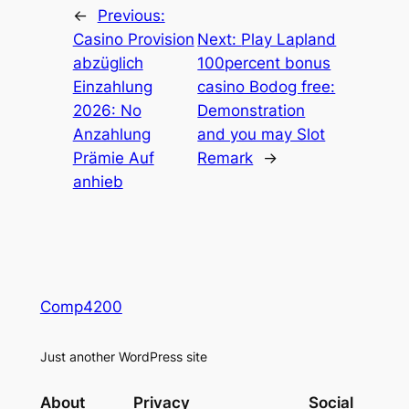
←
Previous:
Casino Provision
Next:
Play Lapland
abzüglich
100percent bonus
Einzahlung
casino Bodog free:
2026: No
Demonstration
Anzahlung
and you may Slot
Prämie Auf
Remark
→
anhieb
Comp4200
Just another WordPress site
About
Privacy
Social