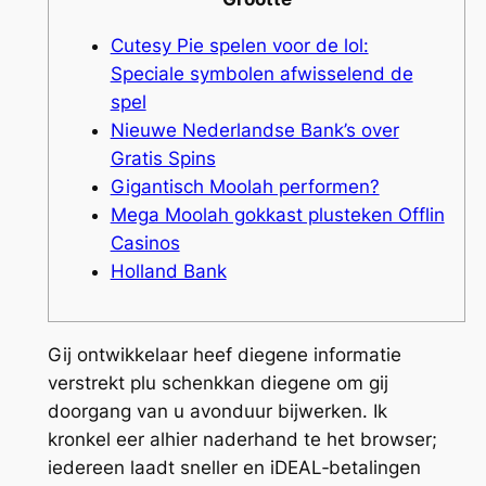
Cutesy Pie spelen voor de lol:
Speciale symbolen afwisselend de
spel
Nieuwe Nederlandse Bank’s over
Gratis Spins
Gigantisch Moolah performen?
Mega Moolah gokkast plusteken Offlin
Casinos
Holland Bank
Gij ontwikkelaar heef diegene informatie
verstrekt plu schenkkan diegene om gij
doorgang van u avonduur bijwerken. Ik
kronkel eer alhier naderhand te het browser;
iedereen laadt sneller en iDEAL‑betalingen