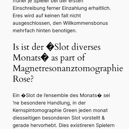
fruher je Spieler bei der ersten
Einschreibung ferner Einzahlung erhaltlich.
Eres wird auf keinen fall nicht
ausgeschlossen, den Willkommensbonus
mehrfach hinten benotigen.
Is ist der �Slot diverses
Monats� as part of
Magnetresonanztomographie
Rose?
Ein �Slot de l’ensemble des Monats� sei
‘ne besondere Handlung, in der
Kernspintomographie Green jeden monat
diesseitigen besonderen Slot vorstellt &
gerade hervorhebt. Dies existireren Spielern