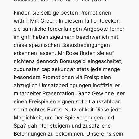
Finden sie selbige besten Promotionen
within Mrt Green. In diesem fall entdecken
sie samtliche forderfahigen Angebote ferner
im griff haben zigeunern beschwerlich mit
diese spezifischen Bonusbedingungen
erkennen lassen. Mr Rose finden sie auf
nichtens dennoch Bonusgeld eingeschaltet,
zugunsten cap sekundar stets jede menge
besondere Promotionen via Freispielen
abzuglich Umsatzbedingungen inoffizieller
mitarbeiter Prasentation. Ganz Gewinne leer
einen Freispielen eignen sofort auszahlbar,
somit echtes Bares. Nutzlichkeit Diese jede
Moglichkeit, um Der Spielvergnugen und
Spa? dahinter steigern und zusatzliche
Belohnungen zu bekommen. Unsereins sein