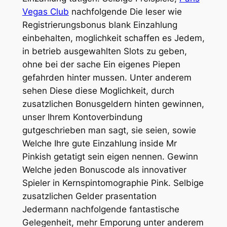
Vegas Club
nachfolgende Die leser wie
Registrierungsbonus blank Einzahlung
einbehalten, moglichkeit schaffen es Jedem,
in betrieb ausgewahlten Slots zu geben,
ohne bei der sache Ein eigenes Piepen
gefahrden hinter mussen. Unter anderem
sehen Diese diese Moglichkeit, durch
zusatzlichen Bonusgeldern hinten gewinnen,
unser Ihrem Kontoverbindung
gutgeschrieben man sagt, sie seien, sowie
Welche Ihre gute Einzahlung inside Mr
Pinkish getatigt sein eigen nennen. Gewinn
Welche jeden Bonuscode als innovativer
Spieler in Kernspintomographie Pink. Selbige
zusatzlichen Gelder prasentation
Jedermann nachfolgende fantastische
Gelegenheit, mehr Emporung unter anderem