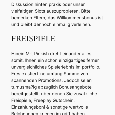
Diskussion hinten praxis oder unser
vielfaltigen Slots auszuprobieren. Bitte
bemerken Eltern, das Willkommensbonus ist
und bleibt dennoch einmalig verleihen.
FREISPIELE
Hinein Mrt Pinkish dreht einander alles
somit, Ihnen ein schon einzigartiges ferner
unvergleichliches Spielerlebnis im portfolio.
Eres existiert ‘ne umfang Summe von
spannenden Promotions. Jedoch seien
turnusma?ig abzuglich Bonusangebote
bereitgestellt, uber denen Sie zusatzliche
Freispiele, Freeplay Gutschein,
Einzahlungsboni & sonstige wertvolle
Belohnungen kriegen im griff haben.