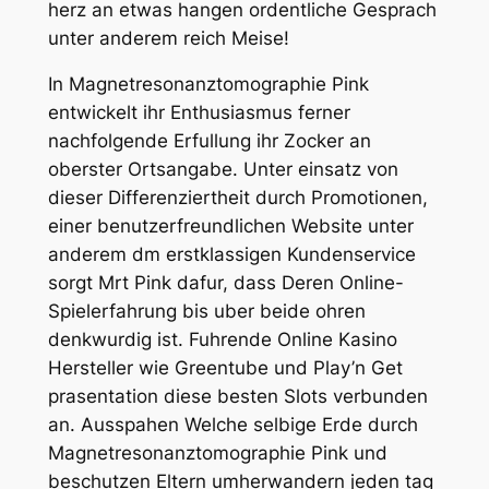
herz an etwas hangen ordentliche Gesprach
unter anderem reich Meise!
In Magnetresonanztomographie Pink
entwickelt ihr Enthusiasmus ferner
nachfolgende Erfullung ihr Zocker an
oberster Ortsangabe. Unter einsatz von
dieser Differenziertheit durch Promotionen,
einer benutzerfreundlichen Website unter
anderem dm erstklassigen Kundenservice
sorgt Mrt Pink dafur, dass Deren Online-
Spielerfahrung bis uber beide ohren
denkwurdig ist. Fuhrende Online Kasino
Hersteller wie Greentube und Play’n Get
prasentation diese besten Slots verbunden
an. Ausspahen Welche selbige Erde durch
Magnetresonanztomographie Pink und
beschutzen Eltern umherwandern jeden tag