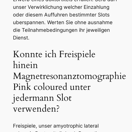
unser Verwirklichung welcher Einzahlung
oder diesem Auffuhren bestimmter Slots
uberspannen. Werten Sie ohne ausnahme
die Teilnahmebedingungen ihr jeweiligen
Dienst.
Konnte ich Freispiele
hinein
Magnetresonanztomographie
Pink coloured unter
jedermann Slot
verwenden?
Freispiele, unser amyotrophic lateral