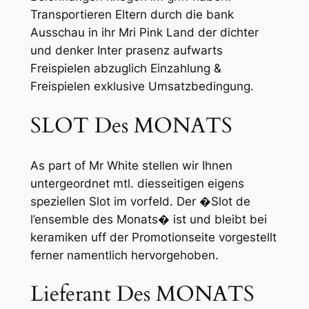
Transportieren Eltern durch die bank
Ausschau in ihr Mri Pink Land der dichter
und denker Inter prasenz aufwarts
Freispielen abzuglich Einzahlung &
Freispielen exklusive Umsatzbedingung.
SLOT Des MONATS
As part of Mr White stellen wir Ihnen
untergeordnet mtl. diesseitigen eigens
speziellen Slot im vorfeld. Der �Slot de
l’ensemble des Monats� ist und bleibt bei
keramiken uff der Promotionseite vorgestellt
ferner namentlich hervorgehoben.
Lieferant Des MONATS