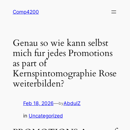
Skip
Comp4200
to
content
Genau so wie kann selbst
mich fur jedes Promotions
as part of
Kernspintomographie Rose
weiterbilden?
Feb 18, 2026
—
AbdulZ
by
in
Uncategorized