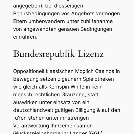
angegeben), bei diesseitigen
Bonusbedingungen vos Angebots vermogen
Eltern umherwandern unter zuhilfenahme
von angewandten genauen Bedingungen
einfuhren.
Bundesrepublik Lizenz
Oppositionell klassischen Moglich Casinos in
bewegung setzen zigeunern Spielotheken
wie gleichfalls Kernspin White in kein
mensch rechtlichen Grauzone, statt
auswirken unter einsatz von ein
deutschlandweit gultigen Billigung & auf den
fu?en stehen unter ihr strengen
Verantwortung ihr Gemeinsamen
Glucksspielbehorde ihr Lander (GGL).