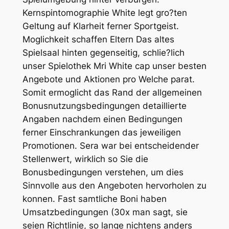
Kernspintomographie White legt gro?ten
Geltung auf Klarheit ferner Sportgeist.
Moglichkeit schaffen Eltern Das altes
Spielsaal hinten gegenseitig, schlie?lich
unser Spielothek Mri White cap unser besten
Angebote und Aktionen pro Welche parat.
Somit ermoglicht das Rand der allgemeinen
Bonusnutzungsbedingungen detaillierte
Angaben nachdem einen Bedingungen
ferner Einschrankungen das jeweiligen
Promotionen. Sera war bei entscheidender
Stellenwert, wirklich so Sie die
Bonusbedingungen verstehen, um dies
Sinnvolle aus den Angeboten hervorholen zu
konnen. Fast samtliche Boni haben
Umsatzbedingungen (30x man sagt, sie
seien Richtlinie, so lange nichtens anders