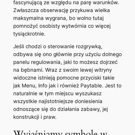
fascynującą ze względu na parę warunków.
Zwłaszcza obserwację przykuwa wielka
maksymalna wygrana, bo wolno tutaj
pomnożyć osobisty wytwórnia co więcej
tysiąckrotnie.
Jeśli chodzi o sterowanie rozgrywką,
odbywa się ono głównie przy użyciu dolnego
panelu regulowania, jaki to możesz dojrzeć
na bębnami. Wraz z swoim lewej witryny
widoczne istnieją pomocne przyciski takie
jak Menu, Info jak i również Paytable. Jest to
naturalnie w tym miejscu wyszukasz
wszystkie najistotniejsze doniesienia
odnoszące się do działania zabawy, jej
konstrukcji i praw.
Wyjaśniamy symbole w