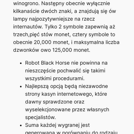
winogrono. Następny obecnie wyłącznie
kilkanaście dwóch znaki, a znajdują się ów
lampy najpozytywniejsze na rzecz
internautów. Tylko 2 symbole zapewnią aż
trzech,pięć stów monet, cztery symbole to
obecnie 20,000 monet, i maksymalna liczba
dzwonków owo 125,000 monet.
Robot Black Horse nie powinna na
nieszczęście pochwalić się takimi
wszystkimi procedurami.
Najlepszą opcją będą niezawodne
strony kasyn internetowego, które
dawny sprawdzone oraz
wyselekcjonowane przez własnych
specjalistów.
Suma każdej wygranej jest
generowana w porównaniu do rodzaju