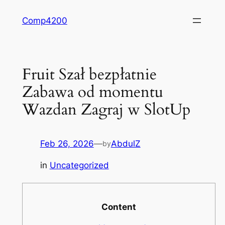
Skip
Comp4200
to
content
Fruit Szał bezpłatnie
Zabawa od momentu
Wazdan Zagraj w SlotUp
Feb 26, 2026
—
AbdulZ
by
in
Uncategorized
Content