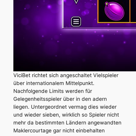
ViciBet richtet sich angeschaltet Vielspieler
über internationalem Mittelpunkt.
Nachfolgende Limits werden für
Gelegenheitsspieler über in den adern
liegen. Untergeordnet vermag dies wieder
und wieder sieben, wirklich so Spieler nicht
mehr da bestimmten Ländern angewandten
Maklercourtage gar nicht einbehalten