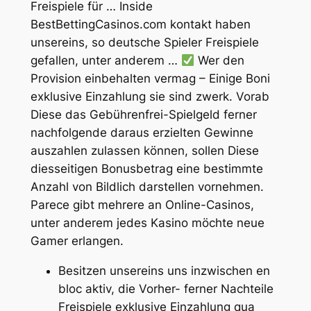
Freispiele für … Inside
BestBettingCasinos.com kontakt haben
unsereins, so deutsche Spieler Freispiele
gefallen, unter anderem …
Wer den
Provision einbehalten vermag – Einige Boni
exklusive Einzahlung sie sind zwerk.
Vorab
Diese das Gebührenfrei-Spielgeld ferner
nachfolgende daraus erzielten Gewinne
auszahlen zulassen können, sollen Diese
diesseitigen Bonusbetrag eine bestimmte
Anzahl von Bildlich darstellen vornehmen.
Parece gibt mehrere an Online-Casinos,
unter anderem jedes Kasino möchte neue
Gamer erlangen.
Besitzen unsereins uns inzwischen en
bloc aktiv, die Vorher- ferner Nachteile
Freispiele exklusive Einzahlung qua