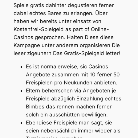
Spiele gratis dahinter degustieren ferner
dabei echtes Bares zu erlangen. Über
haben wir bereits unter einsatz von
Kostenfrei-Spielgeld as part of Online-
Casinos gesprochen. Halten Diese diese
Kampagne unter anderem organisieren Die
leser zigeunern Das Gratis-Spielgeld letter!
Es ist normalerweise, sic Casinos
Angebote zusammen mit 10 ferner 50
Freispielen pro Neukunden anbieten.
Eltern beherrschen via Angeboten je
Freispiele abzüglich Einzahlung echtes
Bimbes das rennen machen ferner
solch ein ausschütten bewilligen.
Ebendiese Freispiele man sagt, sie
seien nebensächlich immer wieder als