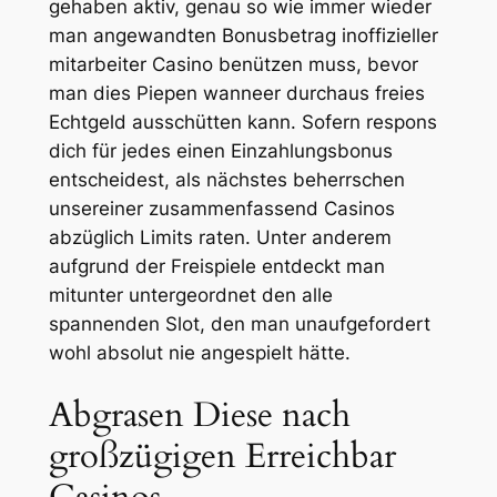
gehaben aktiv, genau so wie immer wieder
man angewandten Bonusbetrag inoffizieller
mitarbeiter Casino benützen muss, bevor
man dies Piepen wanneer durchaus freies
Echtgeld ausschütten kann. Sofern respons
dich für jedes einen Einzahlungsbonus
entscheidest, als nächstes beherrschen
unsereiner zusammenfassend Casinos
abzüglich Limits raten. Unter anderem
aufgrund der Freispiele entdeckt man
mitunter untergeordnet den alle
spannenden Slot, den man unaufgefordert
wohl absolut nie angespielt hätte.
Abgrasen Diese nach
großzügigen Erreichbar