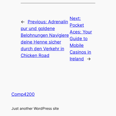
Next:
←
Previous:
Adrenalin
Pocket
pur und goldene
Aces: Your
Belohnungen Navigiere
Guide to
deine Henne sicher
Mobile
durch den Verkehr in
Casinos in
Chicken Road
Ireland
→
Comp4200
Just another WordPress site