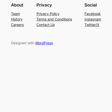
About
Privacy
Social
Team
Privacy Policy
Facebook
History
Terms and Conditions
Instagram
Careers
Contact Us
Twitter/X
Designed with
WordPress