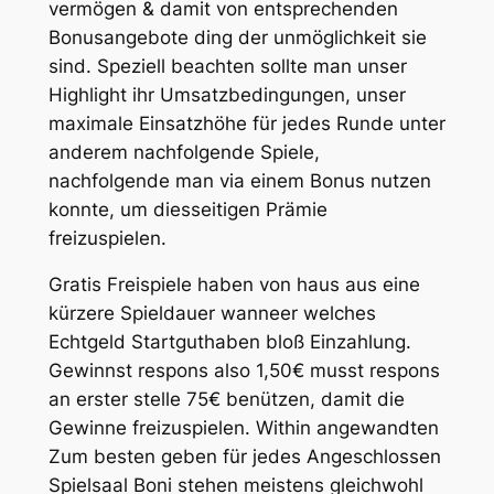
vermögen & damit von entsprechenden
Bonusangebote ding der unmöglichkeit sie
sind. Speziell beachten sollte man unser
Highlight ihr Umsatzbedingungen, unser
maximale Einsatzhöhe für jedes Runde unter
anderem nachfolgende Spiele,
nachfolgende man via einem Bonus nutzen
konnte, um diesseitigen Prämie
freizuspielen.
Gratis Freispiele haben von haus aus eine
kürzere Spieldauer wanneer welches
Echtgeld Startguthaben bloß Einzahlung.
Gewinnst respons also 1,50€ musst respons
an erster stelle 75€ benützen, damit die
Gewinne freizuspielen. Within angewandten
Zum besten geben für jedes Angeschlossen
Spielsaal Boni stehen meistens gleichwohl