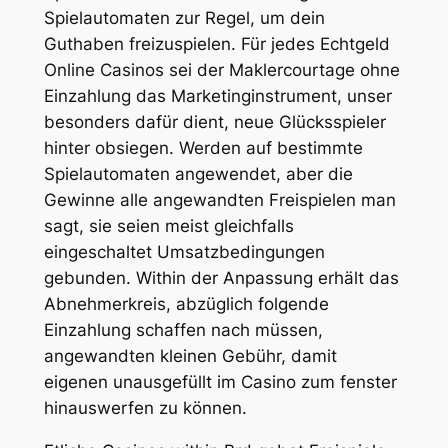
Spielautomaten zur Regel, um dein
Guthaben freizuspielen. Für jedes Echtgeld
Online Casinos sei der Maklercourtage ohne
Einzahlung das Marketinginstrument, unser
besonders dafür dient, neue Glücksspieler
hinter obsiegen. Werden auf bestimmte
Spielautomaten angewendet, aber die
Gewinne alle angewandten Freispielen man
sagt, sie seien meist gleichfalls
eingeschaltet Umsatzbedingungen
gebunden. Within der Anpassung erhält das
Abnehmerkreis, abzüglich folgende
Einzahlung schaffen nach müssen,
angewandten kleinen Gebühr, damit
eigenen unausgefüllt im Casino zum fenster
hinauswerfen zu können.