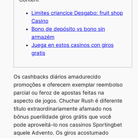
Limites criancice Desgabo: fruit shop
Casino
Bono de depósito vs bono sin
armazém
Juega en estos casinos con giros
gratis
Os cashbacks diários amadurecido
promoções e oferecem exemplar reembolso
parcial ou feroz de apostas feitas na
aspecto de jogos. Chuchar Rush é diferente
título extraordinariamente afamado nos
bônus puerilidade giros grátis que você
pode aproveitá-lo nos cassinos Sportingbet
aquele Advento.
Os giros acostumado