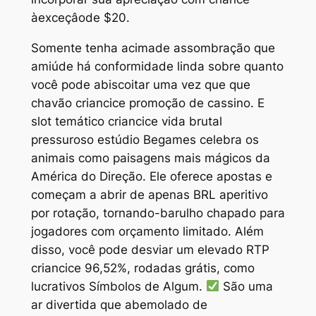
àexceçâode $20.
Somente tenha acimade assombração que
amiúde há conformidade linda sobre quanto
você pode abiscoitar uma vez que que
chavão criancice promoção de cassino. E
slot temático criancice vida brutal
pressuroso estúdio Begames celebra os
animais como paisagens mais mágicos da
América do Direção. Ele oferece apostas e
começam a abrir de apenas BRL aperitivo
por rotação, tornando-barulho chapado para
jogadores com orçamento limitado. Além
disso, você pode desviar um elevado RTP
criancice 96,52%, rodadas grátis, como
lucrativos Símbolos de Algum.
São uma
ar divertida que abemolado de