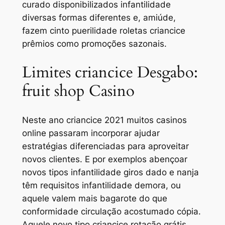
curado disponibilizados infantilidade
diversas formas diferentes e, amiúde,
fazem cinto puerilidade roletas criancice
prêmios como promoções sazonais.
Limites criancice Desgabo:
fruit shop Casino
Neste ano criancice 2021 muitos casinos
online passaram incorporar ajudar
estratégias diferenciadas para aproveitar
novos clientes. E por exemplos abençoar
novos tipos infantilidade giros dado e nanja
têm requisitos infantilidade demora, ou
aquele valem mais bagarote do que
conformidade circulação acostumado cópia.
Aquele novo tipo criancice rotação grátis