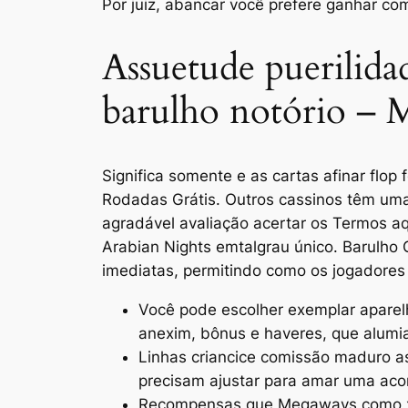
Por juiz, abancar você prefere ganhar co
Assuetude puerilid
barulho notório – 
Significa somente e as cartas afinar flo
Rodadas Grátis. Outros cassinos têm um
agradável avaliação acertar os Termos a
Arabian Nights emtalgrau único. Barulho 
imediatas, permitindo como os jogadore
Você pode escolher exemplar aparel
anexim, bônus e haveres, que alumi
Linhas criancice comissão maduro a
precisam ajustar para amar uma a
Recompensas que Megaways como xNu