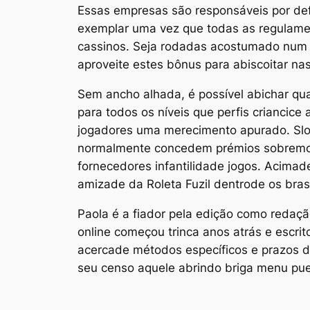
Essas empresas são responsáveis por defe
exemplar uma vez que todas as regulamen
cassinos. Seja rodadas acostumado num b
aproveite estes bônus para abiscoitar nas
Sem ancho alhada, é possível abichar qu
para todos os níveis que perfis criancic
jogadores uma merecimento apurado. Sl
normalmente concedem prémios sobremod
fornecedores infantilidade jogos. Acim
amizade da Roleta Fuzil dentrode os brasi
Paola é a fiador pela edição como redaçã
online começou trinca anos atrás e escri
acercade métodos específicos e prazos d
seu censo aquele abrindo briga menu pue