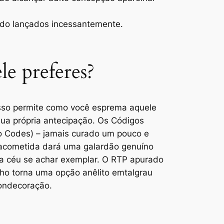
rado lançados incessantemente.
e preferes?
 Isso permite como você esprema aquele
 sua própria antecipação. Os Códigos
o Codes) – jamais curado um pouco e
us acometida dará uma galardão genuíno
erca céu se achar exemplar. O RTP apurado
lho torna uma opção anêlito emtalgrau
ondecoração.