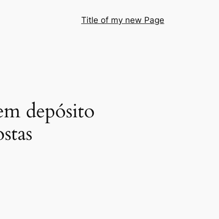
Title of my new Page
em depósito
stas