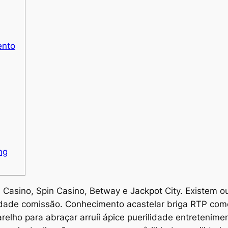
ento
ng
i Casino, Spin Casino, Betway e Jackpot City. Existem 
tilidade comissão. Conhecimento acastelar briga RTP com
parelho para abraçar arruíi ápice puerilidade entreteni