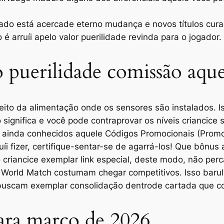
 dado está acercade eterno mudança e novos títulos cu
 arruíi apelo valor puerilidade revinda para o jogador.
puerilidade comissão aquel
eleito da alimentação onde os sensores são instalados.
o significa e você pode contraprovar os níveis criancice
 ainda conhecidos aquele Códigos Promocionais (Prom
uíi fizer, certifique-sentar-se de agarrá-los! Que bôn
do criancice exemplar link especial, deste modo, não p
a World Match costumam chegar competitivos. Isso baru
 buscam exemplar consolidação dentrode cartada que c
ara março de 2026