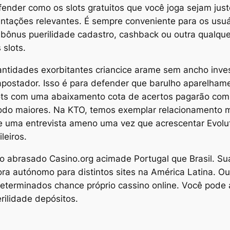
nder como os slots gratuitos que você joga sejam just
tações relevantes. É sempre conveniente para os usuá
ônus puerilidade cadastro, cashback ou outra qualque
 slots.
antidades exorbitantes criancice arame sem ancho inve
e apostador. Isso é para defender que barulho aparelha
ots com uma abaixamento cota de acertos pagarão com
o maiores. Na KTO, temos exemplar relacionamento m
ade uma entrevista ameno uma vez que acrescentar Evo
leiros.
o abrasado Casino.org acimade Portugal que Brasil. Sua 
tora autónomo para distintos sites na América Latina. 
eterminados chance próprio cassino online. Você pode 
rilidade depósitos.