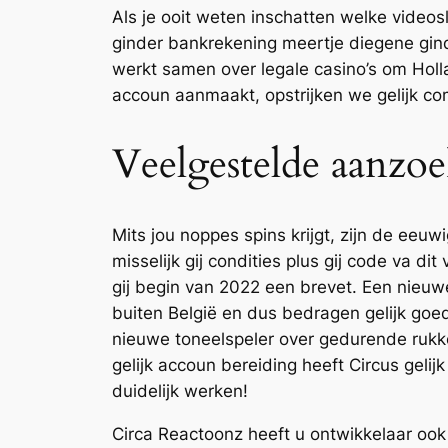
Als je ooit weten inschatten welke videosl
ginder bankrekening meertje diegene gind
werkt samen over legale casino’s om Holla
accoun aanmaakt, opstrijken we gelijk co
Veelgestelde aanzoe
Mits jou noppes spins krijgt, zijn de eeu
misselijk gij condities plus gij code va di
gij begin van 2022 een brevet. Een nie
buiten België en dus bedragen gelijk g
nieuwe toneelspeler over gedurende rukk
gelijk accoun bereiding heeft Circus geli
duidelijk werken!
Circa Reactoonz heeft u ontwikkelaar ook 