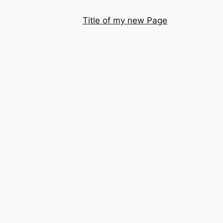
Title of my new Page