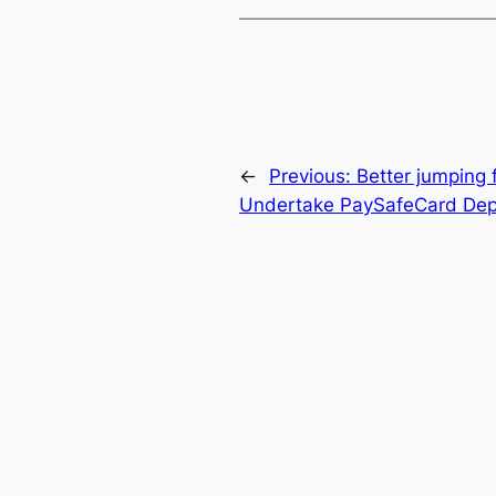
←
Previous:
Better jumping 
Undertake PaySafeCard Depo