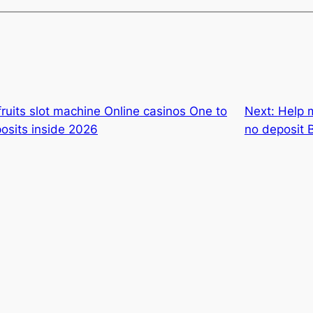
fruits slot machine Online casinos One to
Next:
Help m
sits inside 2026
no deposit 