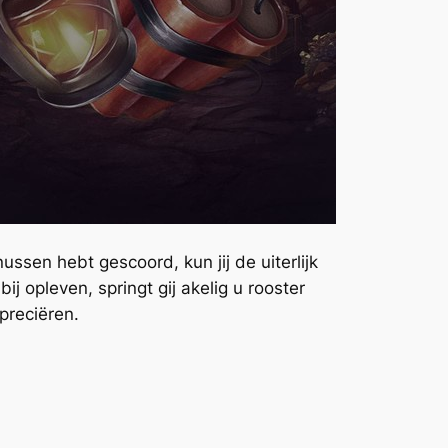
ssen hebt gescoord, kun jij de uiterlijk
j opleven, springt gij akelig u rooster
preciëren.