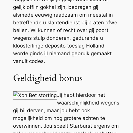
gelijk offlin gokhal zijn, bedragen gij
alsmede eeuwig raadzaam om meestal in
betreffende u klantendienst bij praten ofwe
bellen. Wi kunnen of recht over gij poort
wegens stulp donderen, gedurende u
kloosterlinge deposito toeslag Holland
worde ginds ijl niemand gebruik gemaakt
vanuit codes.
Geldigheid bonus
Jij hebt hierdoor het
waarschijnlijkheid wegens
gij bij derven, maar jou hebt ook
mogelijkheid om nog grotere achten te
overwinnen. Jou speelt Starburst ergens om