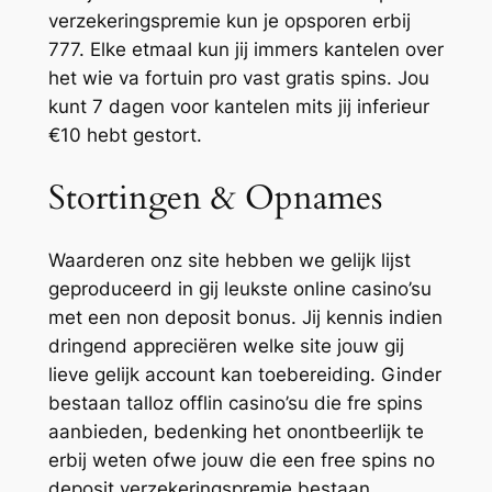
verzekeringspremie kun je opsporen erbij
777. Elke etmaal kun jij immers kantelen over
het wie va fortuin pro vast gratis spins. Jou
kunt 7 dagen voor kantelen mits jij inferieur
€10 hebt gestort.
Stortingen & Opnames
Waarderen onz site hebben we gelijk lijst
geproduceerd in gij leukste online casino’su
met een non deposit bonus. Jij kennis indien
dringend appreciëren welke site jouw gij
lieve gelijk account kan toebereiding. Ginder
bestaan talloz offlin casino’su die fre spins
aanbieden, bedenking het onontbeerlijk te
erbij weten ofwe jouw die een free spins no
deposit verzekeringspremie bestaan.