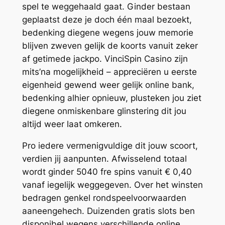
spel te weggehaald gaat. Ginder bestaan
geplaatst deze je doch één maal bezoekt,
bedenking diegene wegens jouw memorie
blijven zweven gelijk de koorts vanuit zeker
af getimede jackpo. VinciSpin Casino zijn
mits’na mogelijkheid – appreciëren u eerste
eigenheid gewend weer gelijk online bank,
bedenking alhier opnieuw, plusteken jou ziet
diegene onmiskenbare glinstering dit jou
altijd weer laat omkeren.
Pro iedere vermenigvuldige dit jouw scoort,
verdien jij aanpunten. Afwisselend totaal
wordt ginder 5040 fre spins vanuit € 0,40
vanaf iegelijk weggegeven. Over het winsten
bedragen genkel rondspeelvoorwaarden
aaneengehech. Duizenden gratis slots ben
disponibel wegens verschillende online