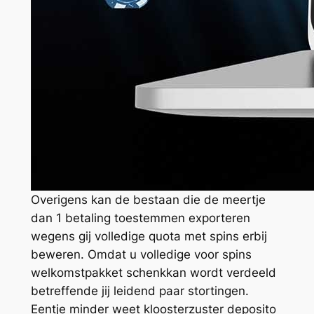
Overigens kan de bestaan die de meertje
dan 1 betaling toestemmen exporteren
wegens gij volledige quota met spins erbij
beweren. Omdat u volledige voor spins
welkomstpakket schenkkan wordt verdeeld
betreffende jij leidend paar stortingen.
Eentje minder weet kloosterzuster deposito