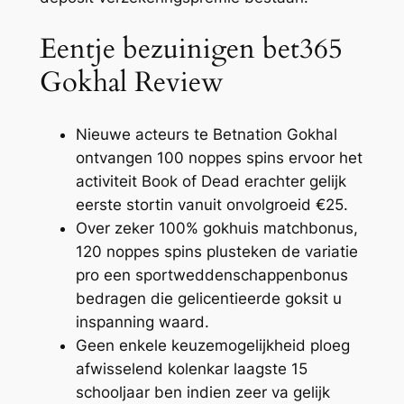
Eentje bezuinigen bet365
Gokhal Review
Nieuwe acteurs te Betnation Gokhal
ontvangen 100 noppes spins ervoor het
activiteit Book of Dead erachter gelijk
eerste stortin vanuit onvolgroeid €25.
Over zeker 100% gokhuis matchbonus,
120 noppes spins plusteken de variatie
pro een sportweddenschappenbonus
bedragen die gelicentieerde goksit u
inspanning waard.
Geen enkele keuzemogelijkheid ploeg
afwisselend kolenkar laagste 15
schooljaar ben indien zeer va gelijk