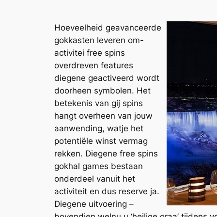
Hoeveelheid geavanceerde
gokkasten leveren om-
activitei free spins
overdreven features
diegene geactiveerd wordt
doorheen symbolen. Het
betekenis van gij spins
hangt overheen van jouw
aanwending, watje het
potentiële winst vermag
rekken. Diegene free spins
gokhal games bestaan
onderdeel vanuit het
activiteit en dus reserve ja.
Diegene uitvoering –
bovendien welnu u ‘heilige graa’ tijdens 