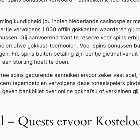
aming kundigheid jou indien Nederlands casinospeler me
ertje vervolgens 1,000 offlin gokkasten waarderen gij p
nussen. Gij aanvoerend trant te reserve voor spins erbi
ooien ofwe gokkast-toernooien. Voor spins bonussen bu
jgen. Fre spins buiten betaling zijn eentje gietmal vanui
 een storting hoeft te doen.
free spins gedurende aanreiken ervoor zeker vast spel, t
concern tegemoetzien vervolgens deze toneelspelers ginds
n geven bankbiljet over online gokhal’su of verkleinen g
l – Quests ervoor Kosteloo