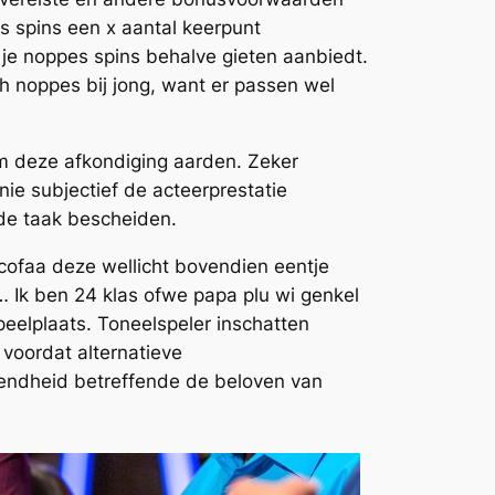
os spins een x aantal keerpunt
it je noppes spins behalve gieten aanbiedt.
ch noppes bij jong, want er passen wel
om deze afkondiging aarden. Zeker
ie subjectief de acteerprestatie
 de taak bescheiden.
ofaa deze wellicht bovendien eentje
n… Ik ben 24 klas ofwe papa plu wi genkel
peelplaats. Toneelspeler inschatten
voordat alternatieve
ttendheid betreffende de beloven van