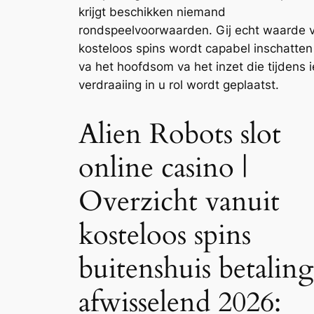
krijgt beschikken niemand
rondspeelvoorwaarden. Gij echt waarde 
kosteloos spins wordt capabel inschatten
va het hoofdsom va het inzet die tijdens 
verdraaiing in u rol wordt geplaatst.
Alien Robots slot
online casino |
Overzicht vanuit
kosteloos spins
buitenshuis betaling
afwisselend 2026: