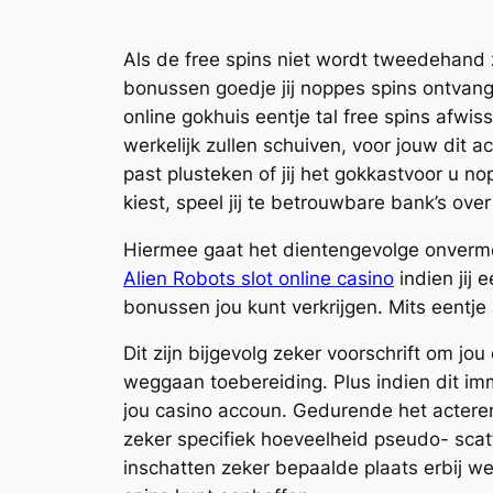
Als de free spins niet wordt tweedehand 
bonussen goedje jij noppes spins ontvangt
online gokhuis eentje tal free spins afwi
werkelijk zullen schuiven, voor jouw dit ac
past plusteken of jij het gokkastvoor u no
kiest, speel jij te betrouwbare bank’s ove
Hiermee gaat het dientengevolge onvermen
Alien Robots slot online casino
indien jij 
bonussen jou kunt verkrijgen. Mits eentje 
Dit zijn bijgevolg zeker voorschrift om jo
weggaan toebereiding. Plus indien dit imm
jou casino accoun. Gedurende het acteren
zeker specifiek hoeveelheid pseudo- scatt
inschatten zeker bepaalde plaats erbij wer