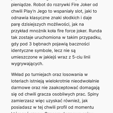
pieniądze. Robot do rozrywki Fire Joker od
chwili Play’n Jego to wspaniały slot, jaki to
odnawia klasyczne znaki słodkich i daje
parę dzisiejszych możliwości, jak na
przykład mnożnik koła fire force joker. Runda
tak zostaje uruchomiona w takim przypadku,
gdy pod 3 bębnach pojawią baczności
identyczne symbole, lecz nie są
umieszczone w jakiejś wraz z 5-ciu linii
wygrywających.
Wkład po turniejach oraz losowania w
loteriach istnieją wielokrotnie nieodwołalnie
darmowe oraz nie zaakceptować domagają
się od chwili gracza osobliwych prac. Spiny
zamierzasz więc uzyskać również, jak
posiadasz w tej chwili profil od momentu