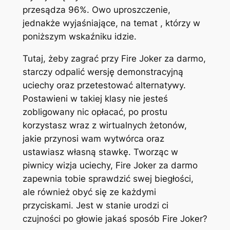
przesądza 96%. Owo uproszczenie,
jednakże wyjaśniające, na temat , którzy w
poniższym wskaźniku idzie.
Tutaj, żeby zagrać przy Fire Joker za darmo,
starczy odpalić wersję demonstracyjną
uciechy oraz przetestować alternatywy.
Postawieni w takiej klasy nie jesteś
zobligowany nic opłacać, po prostu
korzystasz wraz z wirtualnych żetonów,
jakie przynosi wam wytwórca oraz
ustawiasz własną stawkę. Tworząc w
piwnicy wizja uciechy, Fire Joker za darmo
zapewnia tobie sprawdzić swej biegłości,
ale również obyć się ze każdymi
przyciskami. Jest w stanie urodzi ci
czujności po głowie jakaś sposób Fire Joker?