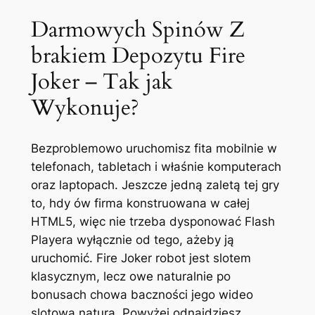
Darmowych Spinów Z
brakiem Depozytu Fire
Joker – Tak jak
Wykonuje?
Bezproblemowo uruchomisz fita mobilnie w
telefonach, tabletach i właśnie komputerach
oraz laptopach. Jeszcze jedną zaletą tej gry
to, hdy ów firma konstruowana w całej
HTML5, więc nie trzeba dysponować Flash
Playera wyłącznie od tego, ażeby ją
uruchomić. Fire Joker robot jest slotem
klasycznym, lecz owe naturalnie po
bonusach chowa baczności jego wideo
slotowa natura. Powyżej odnajdziesz