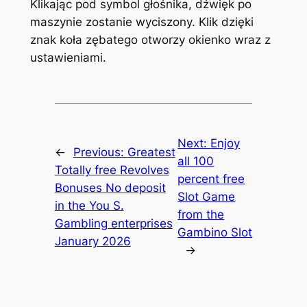
Klikając pod symbol głośnika, dźwięk po
maszynie zostanie wyciszony. Klik dzięki
znak koła zębatego otworzy okienko wraz z
ustawieniami.
Next:
Enjoy
←
Previous:
Greatest
all 100
Totally free Revolves
percent free
Bonuses No deposit
Slot Game
in the You S.
from the
Gambling enterprises
Gambino Slot
January 2026
→