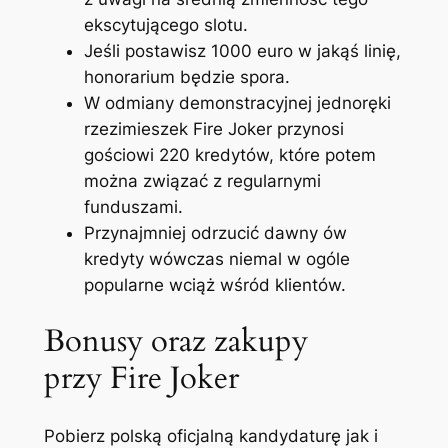
ekscytującego slotu.
Jeśli postawisz 1000 euro w jakąś linię,
honorarium będzie spora.
W odmiany demonstracyjnej jednoręki
rzezimieszek Fire Joker przynosi
gościowi 220 kredytów, które potem
można związać z regularnymi
funduszami.
Przynajmniej odrzucić dawny ów
kredyty wówczas niemal w ogóle
popularne wciąż wśród klientów.
Bonusy oraz zakupy
przy Fire Joker
Pobierz polską oficjalną kandydaturę jak i