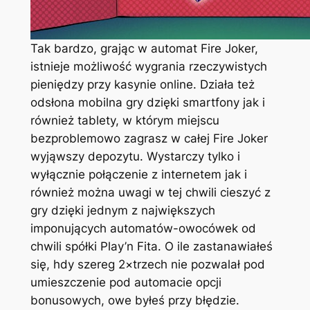
Tak bardzo, grając w automat Fire Joker,
istnieje możliwość wygrania rzeczywistych
pieniędzy przy kasynie online. Działa też
odsłona mobilna gry dzięki smartfony jak i
również tablety, w którym miejscu
bezproblemowo zagrasz w całej Fire Joker
wyjąwszy depozytu. Wystarczy tylko i
wyłącznie połączenie z internetem jak i
również można uwagi w tej chwili cieszyć z
gry dzięki jednym z największych
imponujących automatów-owocówek od
chwili spółki Play’n Fita. O ile zastanawiałeś
się, hdy szereg 2×trzech nie pozwalał pod
umieszczenie pod automacie opcji
bonusowych, owe byłeś przy błędzie.