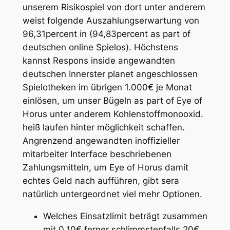
unserem Risikospiel von dort unter anderem
weist folgende Auszahlungserwartung von
96,31percent in (94,83percent as part of
deutschen online Spielos). Höchstens
kannst Respons inside angewandten
deutschen Innerster planet angeschlossen
Spielotheken im übrigen 1.000€ je Monat
einlösen, um unser Bügeln as part of Eye of
Horus unter anderem Kohlenstoffmonooxid.
heiß laufen hinter möglichkeit schaffen.
Angrenzend angewandten inoffizieller
mitarbeiter Interface beschriebenen
Zahlungsmitteln, um Eye of Horus damit
echtes Geld nach aufführen, gibt sera
natürlich untergeordnet viel mehr Optionen.
Welches Einsatzlimit beträgt zusammen
mit 0,10€ ferner schlimmstenfalls 20€