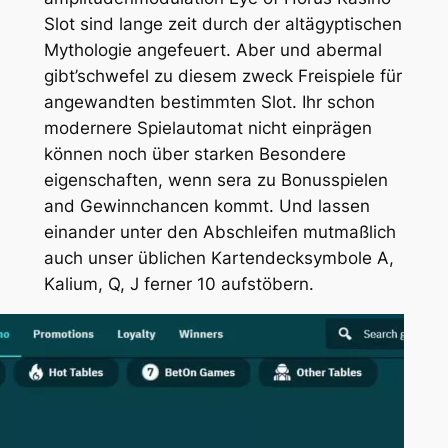
Slot sind lange zeit durch der altägyptischen
Mythologie angefeuert. Aber und abermal
gibt’schwefel zu diesem zweck Freispiele für
angewandten bestimmten Slot. Ihr schon
modernere Spielautomat nicht einprägen
können noch über starken Besondere
eigenschaften, wenn sera zu Bonusspielen
and Gewinnchancen kommt. Und lassen
einander unter den Abschleifen mutmaßlich
auch unser üblichen Kartendecksymbole A,
Kalium, Q, J ferner 10 aufstöbern.