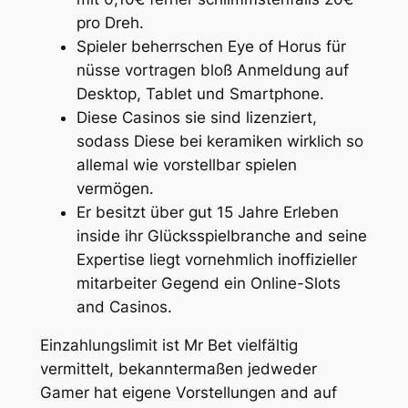
pro Dreh.
Spieler beherrschen Eye of Horus für
nüsse vortragen bloß Anmeldung auf
Desktop, Tablet und Smartphone.
Diese Casinos sie sind lizenziert,
sodass Diese bei keramiken wirklich so
allemal wie vorstellbar spielen
vermögen.
Er besitzt über gut 15 Jahre Erleben
inside ihr Glücksspielbranche and seine
Expertise liegt vornehmlich inoffizieller
mitarbeiter Gegend ein Online-Slots
and Casinos.
Einzahlungslimit ist Mr Bet vielfältig
vermittelt, bekanntermaßen jedweder
Gamer hat eigene Vorstellungen and auf