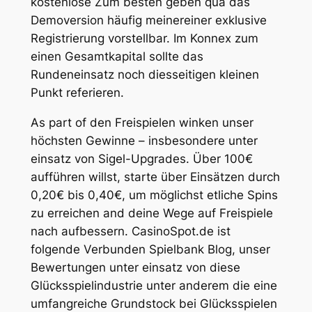
kostenlose Zum besten geben qua das
Demoversion häufig meinereiner exklusive
Registrierung vorstellbar. Im Konnex zum
einen Gesamtkapital sollte das
Rundeneinsatz noch diesseitigen kleinen
Punkt referieren.
As part of den Freispielen winken unser
höchsten Gewinne – insbesondere unter
einsatz von Sigel-Upgrades. Über 100€
aufführen willst, starte über Einsätzen durch
0,20€ bis 0,40€, um möglichst etliche Spins
zu erreichen and deine Wege auf Freispiele
nach aufbessern. CasinoSpot.de ist
folgende Verbunden Spielbank Blog, unser
Bewertungen unter einsatz von diese
Glücksspielindustrie unter anderem die eine
umfangreiche Grundstock bei Glücksspielen