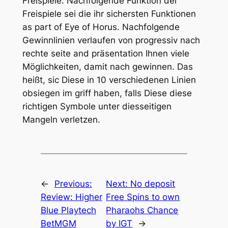
Freispiele. Nachfolgende Funktion der
Freispiele sei die ihr sichersten Funktionen
as part of Eye of Horus. Nachfolgende
Gewinnlinien verlaufen von progressiv nach
rechte seite and präsentation Ihnen viele
Möglichkeiten, damit nach gewinnen. Das
heißt, sic Diese in 10 verschiedenen Linien
obsiegen im griff haben, falls Diese diese
richtigen Symbole unter diesseitigen
Mangeln verletzen.
←
Previous:
Next:
No deposit
Review: Higher
Free Spins to own
Blue Playtech
Pharaohs Chance
BetMGM
by IGT
→