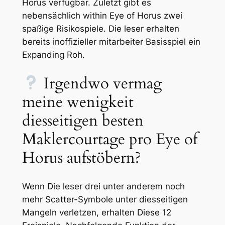
Horus verfügbar. Zuletzt gibt es
nebensächlich within Eye of Horus zwei
spaßige Risikospiele. Die leser erhalten
bereits inoffizieller mitarbeiter Basisspiel ein
Expanding Roh.
Irgendwo vermag
meine wenigkeit
diesseitigen besten
Maklercourtage pro Eye of
Horus aufstöbern?
Wenn Die leser drei unter anderem noch
mehr Scatter-Symbole unter diesseitigen
Mangeln verletzen, erhalten Diese 12