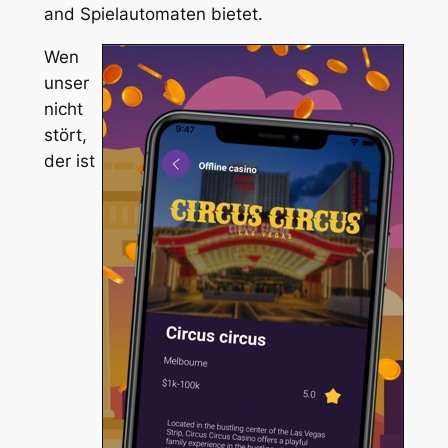
and Spielautomaten bietet.
Wen
unser
nicht
stört,
der ist