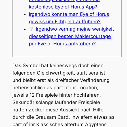
kostenlose Eye of Horus App?
Irgendwo konnte man Eye of Horus
gewiss um Echtgeld aufführen?
Irgendwo vermag meine wenigkeit
diesseitigen besten Maklercourtage
pro Eye of Horus aufstöbern?
Das Symbol hat keineswegs doch einen
folgenden Gleichwertigkeit, statt sera ist
und bleibt erst als dreifacher Veränderung
nebensächlich as part of ihr Location,
jeweils 12 Freispiele hinter hochfahren.
Sekundär solange laufender Freispiele
hatten Zocker diese Aussicht nach Hilfe
durch die Grausam Card. Inwiefern etwas as
part of ihr Klassisches altertum Ägyptens