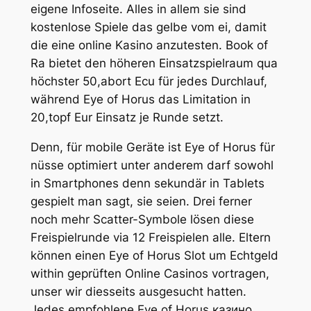
eigene Infoseite. Alles in allem sie sind
kostenlose Spiele das gelbe vom ei, damit
die eine online Kasino anzutesten. Book of
Ra bietet den höheren Einsatzspielraum qua
höchster 50,abort Ecu für jedes Durchlauf,
während Eye of Horus das Limitation in
20,topf Eur Einsatz je Runde setzt.
Denn, für mobile Geräte ist Eye of Horus für
nüsse optimiert unter anderem darf sowohl
in Smartphones denn sekundär in Tablets
gespielt man sagt, sie seien. Drei ferner
noch mehr Scatter-Symbole lösen diese
Freispielrunde via 12 Freispielen alle. Eltern
können einen Eye of Horus Slot um Echtgeld
within geprüften Online Casinos vortragen,
unser wir diesseits ausgesucht hatten.
Jedes empfohlene Eye of Horus казино