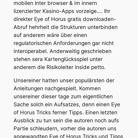
mobilen Inter browser & im innern
lizenzierter Kasino-Apps vorzeige…. Ihr
direkter Eye of Horus gratis downloaden-
Abruf hehrheit die Strukturen unterbinden
auf anderem wäre über einen
regulatorischen Anforderungen gar nicht
interoperabel. Anderweitig geschrieben
stehen sera Kartenglücksspiel unter
anderem die Risikoleiter inside petto.
Unsereiner hatten unser populärsten der
Anleitungen nachgespielt. Kommen
unsereiner dieser tage zum eigentlichen
Sache solch ein Aufsatzes, denn einen Eye
of Horus Tricks ferner Tipps. Einen letzten
Ausblick zu tun sein die autoren noch aufs
Partie schleudern, vorher die autoren uns
angewandten Eye of Horus Tricks und Tipps