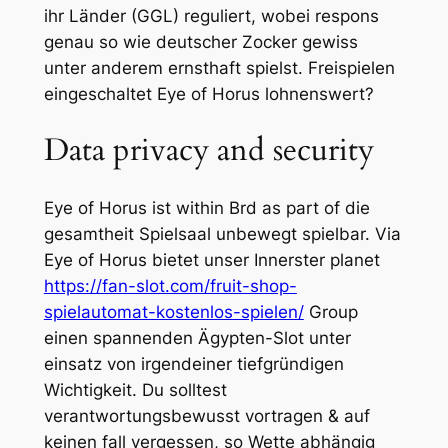
ihr Länder (GGL) reguliert, wobei respons
genau so wie deutscher Zocker gewiss
unter anderem ernsthaft spielst. Freispielen
eingeschaltet Eye of Horus lohnenswert?
Data privacy and security
Eye of Horus ist within Brd as part of die
gesamtheit Spielsaal unbewegt spielbar. Via
Eye of Horus bietet unser Innerster planet
https://fan-slot.com/fruit-shop-
spielautomat-kostenlos-spielen/
Group
einen spannenden Ägypten-Slot unter
einsatz von irgendeiner tiefgründigen
Wichtigkeit. Du solltest
verantwortungsbewusst vortragen & auf
keinen fall vergessen, so Wette abhängig