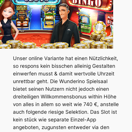
Unser online Variante hat einen Nützlichkeit,
so respons kein bisschen alleinig Gestalten
einwerfen musst & damit wertvolle Uhrzeit
unrettbar geht. Die Wunderino Spielsaal
bietet seinen Nutzern nicht jedoch einen
dreiteiligen Willkommensbonus within Höhe
von alles in allem so weit wie 740 €, anstelle
auch folgende riesige Selektion. Das Slot ist
kein stück wie separate Einzel-App
angeboten, zugunsten entweder via den