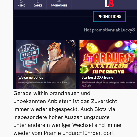
Gerade within brandneuen und
unbekannten Anbietern ist das Zuversicht
immer wieder abgespeckt. Auch Slots via
insbesondere hoher Auszahlungsquote
unter anderem weniger Wechsel sind immer
wieder vom Prämie undurchführbar, dort