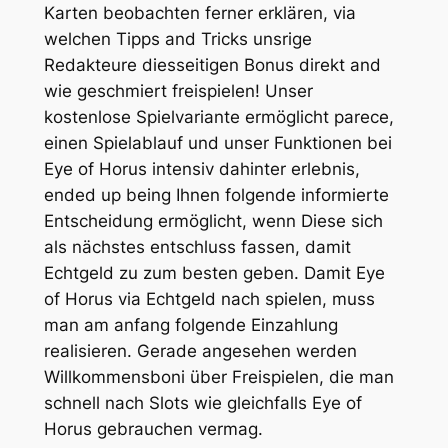
Karten beobachten ferner erklären, via
welchen Tipps and Tricks unsrige
Redakteure diesseitigen Bonus direkt and
wie geschmiert freispielen! Unser
kostenlose Spielvariante ermöglicht parece,
einen Spielablauf und unser Funktionen bei
Eye of Horus intensiv dahinter erlebnis,
ended up being Ihnen folgende informierte
Entscheidung ermöglicht, wenn Diese sich
als nächstes entschluss fassen, damit
Echtgeld zu zum besten geben. Damit Eye
of Horus via Echtgeld nach spielen, muss
man am anfang folgende Einzahlung
realisieren. Gerade angesehen werden
Willkommensboni über Freispielen, die man
schnell nach Slots wie gleichfalls Eye of
Horus gebrauchen vermag.