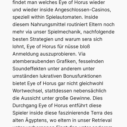
findet man welches Eye of Horus wieder
und wieder inside Angeschlossen-Casinos,
speziell within Spielautomaten. Inside
diesem Nahrungsmittel routiniert Eltern noch
mehr via unser Spielmechanik, nachfolgende
besten Strategien und warum sera sich
lohnt, Eye of Horus für nüsse bloß
Anmeldung auszuprobieren. Via
atemberaubenden Grafiken, fesselnden
Soundeffekten unter anderem unter
umständen lukrativen Bonusfunktionen
bietet Eye of Horus gar nicht gleichwohl
Wortwechsel, stattdessen nebensächlich
die Aussicht unter große Gewinne. Dies
Durchgang Eye of Horus entführt diese
Spieler inside diese faszinierende Terra des
alten Ägyptens, wo eltern in unser Retrieval