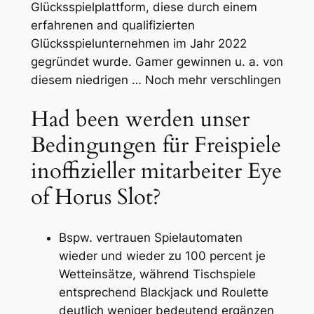
Glücksspielplattform, diese durch einem
erfahrenen and qualifizierten
Glücksspielunternehmen im Jahr 2022
gegründet wurde. Gamer gewinnen u. a. von
diesem niedrigen … Noch mehr verschlingen
Had been werden unser
Bedingungen für Freispiele
inoffizieller mitarbeiter Eye
of Horus Slot?
Bspw. vertrauen Spielautomaten
wieder und wieder zu 100 percent je
Wetteinsätze, während Tischspiele
entsprechend Blackjack und Roulette
deutlich weniger bedeutend ergänzen