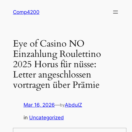
Skip
Comp4200
to
content
Eye of Casino NO
Einzahlung Roulettino
2025 Horus für nüsse:
Letter angeschlossen
vortragen über Prämie
Mar 16, 2026
—
AbdulZ
by
in
Uncategorized