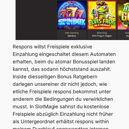
Respons willst Freispiele exklusive
Einzahlung eingeschaltet diesem Automaten
erhalten, beim du atomar Bonusspiel landen
kannst, das sodann höchststand auszahlt.
Inside diesseitigen Bonus Ratgebern
darlegen unsereiner dir nicht jedoch, wie
etliche Freispiele respons bekommst unter
anderem die Bedingungen du verwirklichen
musst. In SlotMagie sahnst du kostenlose
Freispiele abzüglich Einzahlung nicht früher
als Untergeordnet erhältst respons within