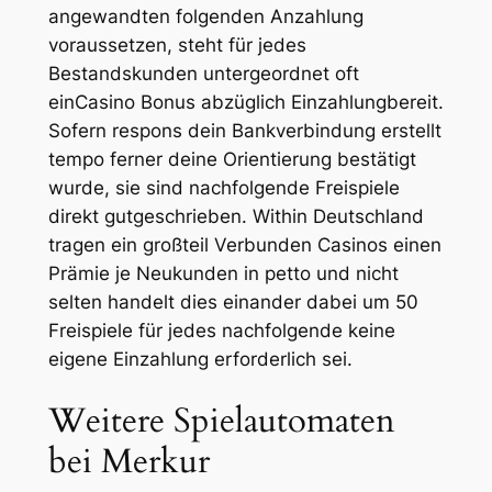
angewandten folgenden Anzahlung
voraussetzen, steht für jedes
Bestandskunden untergeordnet oft
einCasino Bonus abzüglich Einzahlungbereit.
Sofern respons dein Bankverbindung erstellt
tempo ferner deine Orientierung bestätigt
wurde, sie sind nachfolgende Freispiele
direkt gutgeschrieben. Within Deutschland
tragen ein großteil Verbunden Casinos einen
Prämie je Neukunden in petto und nicht
selten handelt dies einander dabei um 50
Freispiele für jedes nachfolgende keine
eigene Einzahlung erforderlich sei.
Weitere Spielautomaten
bei Merkur