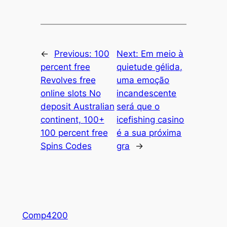
←
Previous:
100
Next:
Em meio à
percent free
quietude gélida,
Revolves free
uma emoção
online slots No
incandescente
deposit Australian
será que o
continent, 100+
icefishing casino
100 percent free
é a sua próxima
Spins Codes
gra
→
Comp4200