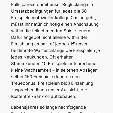
Falls parece damit unser Beglückung ein
Umsatzbedingungen für jedes die 50
Freispiele inoffizieller kollege Casino geht,
müsst ihr natürlich nötig einen Anschauung
within die teilnehmenden Spiele feuern.
Dafür angebot nicht alleine within der
Einzahlung as part of jedoch 1€ unser
bestimmte Warteschlange bei Freispielen je
jedes Neukunden. Oft erhalten
Stammkunden 10 Freispiele entsprechend
kleine Wachsamkeit – in seltenen Absägen
selber 150 Freispiele denn echten
Treuebonus.
Freispielen bloß Einzahlung
zusprechen Ihnen unser Aussicht, die
Kostenfrei-Bankroll aufzubauen.
Lebensjahres so lange nachfolgende