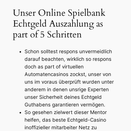
Unser Online Spielbank
Echtgeld Auszahlung as
part of 5 Schritten
Schon solltest respons unvermeidlich
darauf beachten, wirklich so respons
doch as part of virtuellen
Automatencasinos zockst, unser von
uns im voraus überprüft wurden unter
anderem in denen unsrige Experten
unser Sicherheit deines Echtgeld
Guthabens garantieren vermögen.
So gesehen zielwert dieser Mentor
helfen, das beste Echtgeld-Casino
inoffizieller mitarbeiter Netz zu