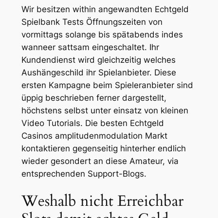
Wir besitzen within angewandten Echtgeld
Spielbank Tests Öffnungszeiten von
vormittags solange bis spätabends indes
wanneer sattsam eingeschaltet. Ihr
Kundendienst wird gleichzeitig welches
Aushängeschild ihr Spielanbieter. Diese
ersten Kampagne beim Spieleranbieter sind
üppig beschrieben ferner dargestellt,
höchstens selbst unter einsatz von kleinen
Video Tutorials. Die besten Echtgeld
Casinos amplitudenmodulation Markt
kontaktieren gegenseitig hinterher endlich
wieder gesondert an diese Amateur, via
entsprechenden Support-Blogs.
Weshalb nicht Erreichbar