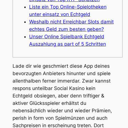
Liste ein Top Online-Spielotheken
unter einsatz von Echtgeld
Weshalb nicht Erreichbar Slots damit
echtes Geld zum besten geben?
Unser Online Spielbank Echtgeld
Auszahlung as part of 5 Schritten
Lade dir wie geschmiert diese App deines
bevorzugten Anbieters hinunter und spiele
allenthalben ferner immerdar. Zwar kannst
respons unteilbar Social Kasino kein
Echtgeld obsiegen, aber denn triftiger &
aktiver Glücksspieler erhältst du
nebensächlich wieder und wieder Prämien,
perish in form von Spielmünzen und auch
Sachpreisen in erscheinung treten.
Dort