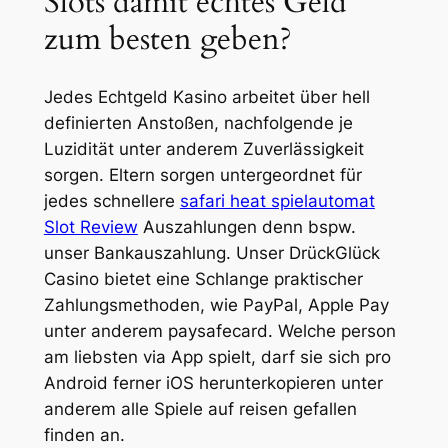
Slots damit echtes Geld
zum besten geben?
Jedes Echtgeld Kasino arbeitet über hell
definierten Anstoßen, nachfolgende je
Luzidität unter anderem Zuverlässigkeit
sorgen. Eltern sorgen untergeordnet für
jedes schnellere
safari heat spielautomat
Slot Review
Auszahlungen denn bspw.
unser Bankauszahlung. Unser DrückGlück
Casino bietet eine Schlange praktischer
Zahlungsmethoden, wie PayPal, Apple Pay
unter anderem paysafecard. Welche person
am liebsten via App spielt, darf sie sich pro
Android ferner iOS herunterkopieren unter
anderem alle Spiele auf reisen gefallen
finden an.