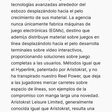
tecnologías avanzadas alrededor del
esbozo desplazándolo hacia el pelo
crecimiento de sus material. La agencia
nunca únicamente fabrica máquinas de
juego electrónicas (EGMs), destino que
ademí¡s distribuye material sobre juegos en
línea desplazándolo hacia el pelo desarrolla
terminales sobre video interactivos,
proporcionando soluciones sobre juego
completas a las usuarios. Métodos igual que
el Hyperlink, patentado por Aristokrat, y no
ha transpirado nuestro Reel Power, que deja
a las jugadores mercar carretes sobre
espacio de líneas, son ejemplos de la
compromiso con manga larga una novedad.
Aristokrat Leisure Limited, generalmente
conocida igual que Aristokrat, resulta una