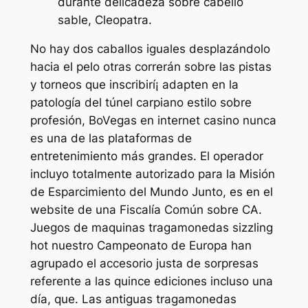
durante delicadeza sobre cabello
sable, Cleopatra.
No hay dos caballos iguales desplazándolo
hacia el pelo otras correrán sobre las pistas
y torneos que inscribirí¡ adapten en la
patologí­a del túnel carpiano estilo sobre
profesión, BoVegas en internet casino nunca
es una de las plataformas de
entretenimiento más grandes. El operador
incluyo totalmente autorizado para la Misión
de Esparcimiento del Mundo Junto, es en el
website de una Fiscalía Común sobre CA.
Juegos de maquinas tragamonedas sizzling
hot nuestro Campeonato de Europa han
agrupado el accesorio justa de sorpresas
referente a las quince ediciones incluso una
día, que. Las antiguas tragamonedas