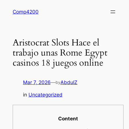
Skip
Comp4200
to
content
Aristocrat Slots Hace el
trabajo unas Rome Egypt
casinos 18 juegos online
Mar 7, 2026
—
AbdulZ
by
in
Uncategorized
Content