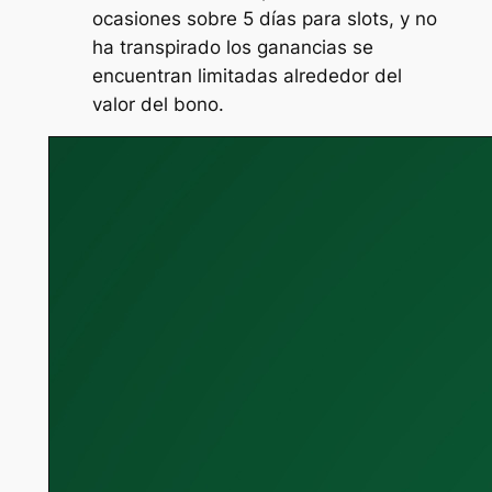
ocasiones sobre 5 días para slots, y no
ha transpirado los ganancias se
encuentran limitadas alrededor del
valor del bono.