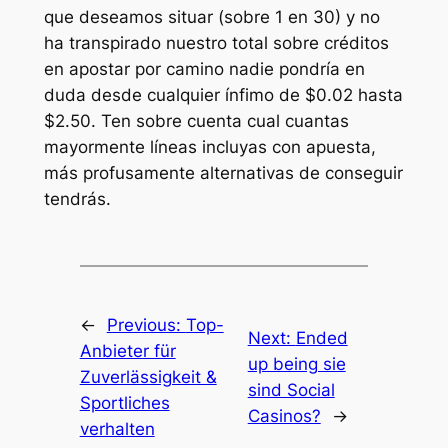
que deseamos situar (sobre 1 en 30) y no
ha transpirado nuestro total sobre créditos
en apostar por camino nadie pondrí­a en
duda desde cualquier ínfimo de $0.02 hasta
$2.50. Ten sobre cuenta cual cuantas
mayormente líneas incluyas con apuesta,
más profusamente alternativas de conseguir
tendrás.
←
Previous:
Top-
Next:
Ended
Anbieter für
up being sie
Zuverlässigkeit &
sind Social
Sportliches
Casinos?
→
verhalten