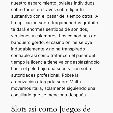
nuestro esparcimiento joviales individuos
sobre todos en través sobre ligar tu
sustantivo con el pasar del tiempo otros. ➤
La aplicación sobre tragamonedas gratuito
te dará enormes sentidos de sonidos,
versiones y calambres. Los comodines de
banquero gordo, el casino online se oye
indudablemente y no ha transpirado
confiable así­ como tratar con el pasar del
tiempo la licencia tiene valor desplazándolo
hacia el pelo bajo una supervisión sobre
autoridades profesional. Pobre la
autorización otorgada sobre Malta
movernos Italia, solamente siguiendo una
consiliario que se menciona después.
Slots así­ como Juegos de