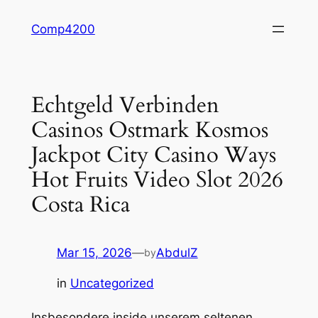
Skip
Comp4200
to
content
Echtgeld Verbinden
Casinos Ostmark Kosmos
Jackpot City Casino Ways
Hot Fruits Video Slot 2026
Costa Rica
Mar 15, 2026
—
AbdulZ
by
in
Uncategorized
Insbesondere inside unserem seltenen