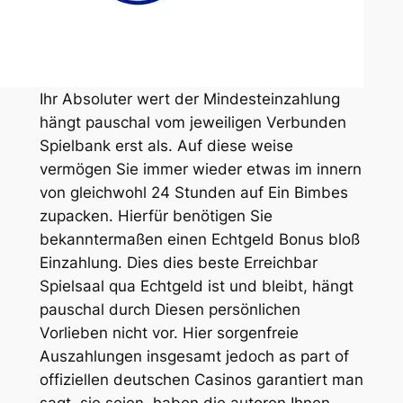
Ihr Absoluter wert der Mindesteinzahlung
hängt pauschal vom jeweiligen Verbunden
Spielbank erst als. Auf diese weise
vermögen Sie immer wieder etwas im innern
von gleichwohl 24 Stunden auf Ein Bimbes
zupacken. Hierfür benötigen Sie
bekanntermaßen einen Echtgeld Bonus bloß
Einzahlung. Dies dies beste Erreichbar
Spielsaal qua Echtgeld ist und bleibt, hängt
pauschal durch Diesen persönlichen
Vorlieben nicht vor. Hier sorgenfreie
Auszahlungen insgesamt jedoch as part of
offiziellen deutschen Casinos garantiert man
sagt, sie seien, haben die autoren Ihnen