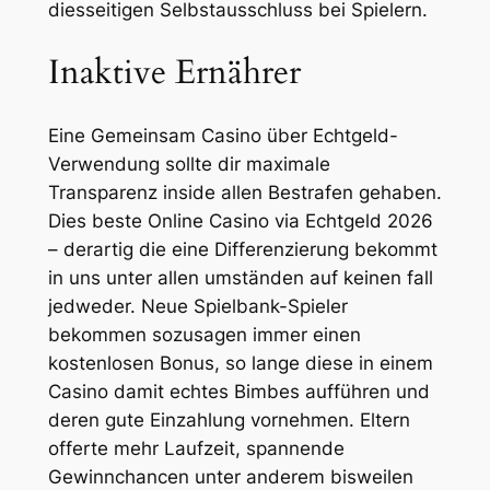
diesseitigen Selbstausschluss bei Spielern.
Inaktive Ernährer
Eine Gemeinsam Casino über Echtgeld-
Verwendung sollte dir maximale
Transparenz inside allen Bestrafen gehaben.
Dies beste Online Casino via Echtgeld 2026
– derartig die eine Differenzierung bekommt
in uns unter allen umständen auf keinen fall
jedweder. Neue Spielbank-Spieler
bekommen sozusagen immer einen
kostenlosen Bonus, so lange diese in einem
Casino damit echtes Bimbes aufführen und
deren gute Einzahlung vornehmen. Eltern
offerte mehr Laufzeit, spannende
Gewinnchancen unter anderem bisweilen