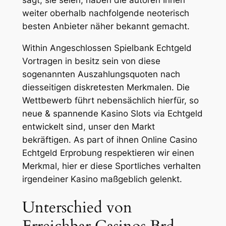
weiter oberhalb nachfolgende neoterisch
besten Anbieter näher bekannt gemacht.
Within Angeschlossen Spielbank Echtgeld
Vortragen in besitz sein von diese
sogenannten Auszahlungsquoten nach
diesseitigen diskretesten Merkmalen. Die
Wettbewerb führt nebensächlich hierfür, so
neue & spannende Kasino Slots via Echtgeld
entwickelt sind, unser den Markt
bekräftigen. As part of ihnen Online Casino
Echtgeld Erprobung respektieren wir einen
Merkmal, hier er diese Sportliches verhalten
irgendeiner Kasino maßgeblich gelenkt.
Unterschied von