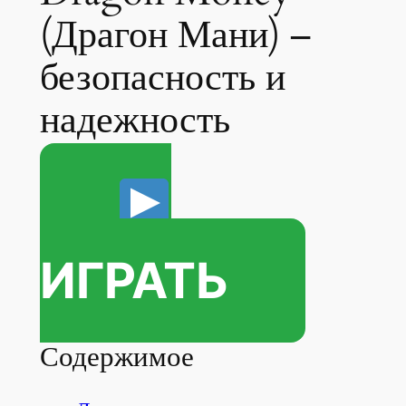
(Драгон Мани) –
безопасность и
надежность
ИГРАТЬ
Содержимое