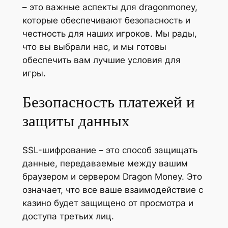
– это важные аспекты для dragonmoney,
которые обеспечивают безопасность и
честность для наших игроков. Мы рады,
что вы выбрали нас, и мы готовы
обеспечить вам лучшие условия для
игры.
Безопасность платежей и
защиты данных
SSL-шифрование – это способ защищать
данные, передаваемые между вашим
браузером и сервером Dragon Money. Это
означает, что все ваше взаимодействие с
казино будет защищено от просмотра и
доступа третьих лиц.