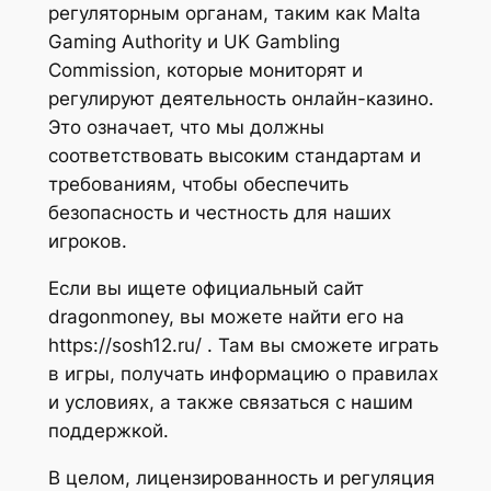
регуляторным органам, таким как Malta
Gaming Authority и UK Gambling
Commission, которые мониторят и
регулируют деятельность онлайн-казино.
Это означает, что мы должны
соответствовать высоким стандартам и
требованиям, чтобы обеспечить
безопасность и честность для наших
игроков.
Если вы ищете официальный сайт
dragonmoney, вы можете найти его на
https://sosh12.ru/ . Там вы сможете играть
в игры, получать информацию о правилах
и условиях, а также связаться с нашим
поддержкой.
В целом, лицензированность и регуляция