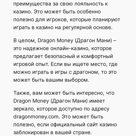
преимущества за свою лояльность к
казино. Это может быть особенно
полезно для игроков, которые планируют
играть в казино на регулярной основе.
В целом, Dragon Money (Драгон Мани) –
это надежное онлайн-казино, которое
предлагает безопасный и комфортный
игровой опыт. Если вы ищете место, где
можно играть в игры с драгоном, то это
может быть вашим выбором.
Также, вам может быть интересно, что
Dragon Money (Драгон Мани) имеет
зеркало, которое доступно по адресу
dragonmoney.com. Это может быть
полезно, если официальный сайт казино
заблокирован в вашей стране.