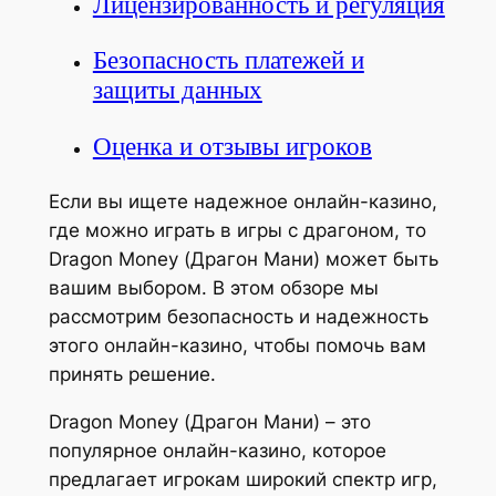
Лицензированность и регуляция
Безопасность платежей и
защиты данных
Оценка и отзывы игроков
Если вы ищете надежное онлайн-казино,
где можно играть в игры с драгоном, то
Dragon Money (Драгон Мани) может быть
вашим выбором. В этом обзоре мы
рассмотрим безопасность и надежность
этого онлайн-казино, чтобы помочь вам
принять решение.
Dragon Money (Драгон Мани) – это
популярное онлайн-казино, которое
предлагает игрокам широкий спектр игр,