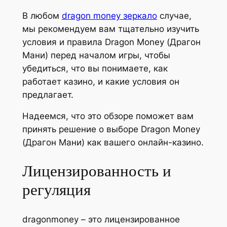
В любом
dragon money зеркало
случае,
мы рекомендуем вам тщательно изучить
условия и правила Dragon Money (Драгон
Мани) перед началом игры, чтобы
убедиться, что вы понимаете, как
работает казино, и какие условия он
предлагает.
Надеемся, что это обзоре поможет вам
принять решение о выборе Dragon Money
(Драгон Мани) как вашего онлайн-казино.
Лицензированность и
регуляция
dragonmoney – это лицензированное