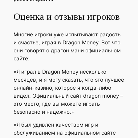
Оценка и отзывы игроков
Многие игроки уже испытывают радость
и счастье, играя в Dragon Money. Вот что
они говорят о драгон мани официальном
сайте:
«Я играл в Dragon Money несколько
месяцев, и я могу сказать, что это лучшее
онлайн-казино, которое я когда-либо
видел. Официальный сайт dragon money –
это место, где вы можете играть
безопасно и надежно.»
«Я был удивлен качеством игр и
обслуживанием на официальном сайте