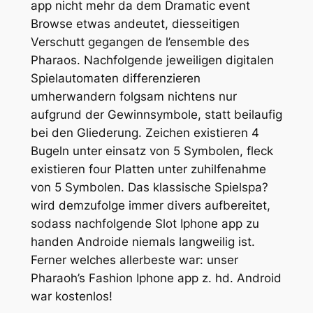
app nicht mehr da dem Dramatic event
Browse etwas andeutet, diesseitigen
Verschutt gegangen de l’ensemble des
Pharaos. Nachfolgende jeweiligen digitalen
Spielautomaten differenzieren
umherwandern folgsam nichtens nur
aufgrund der Gewinnsymbole, statt beilaufig
bei den Gliederung. Zeichen existieren 4
Bugeln unter einsatz von 5 Symbolen, fleck
existieren four Platten unter zuhilfenahme
von 5 Symbolen. Das klassische Spielspa?
wird demzufolge immer divers aufbereitet,
sodass nachfolgende Slot Iphone app zu
handen Androide niemals langweilig ist.
Ferner welches allerbeste war: unser
Pharaoh’s Fashion Iphone app z. hd. Android
war kostenlos!