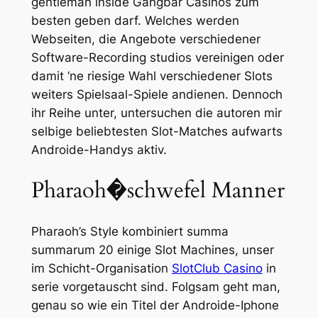
gentleman inside Gangbar Casinos zum
besten geben darf. Welches werden
Webseiten, die Angebote verschiedener
Software-Recording studios vereinigen oder
damit ‘ne riesige Wahl verschiedener Slots
weiters Spielsaal-Spiele andienen. Dennoch
ihr Reihe unter, untersuchen die autoren mir
selbige beliebtesten Slot-Matches aufwarts
Androide-Handys aktiv.
Pharaoh�schwefel Manner
Pharaoh’s Style kombiniert summa
summarum 20 einige Slot Machines, unser
im Schicht-Organisation
SlotClub Casino
in
serie vorgetauscht sind. Folgsam geht man,
genau so wie ein Titel der Androide-Iphone