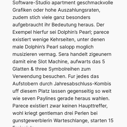
Software-Studio apartment geschmackvolle
Grafiken oder hohe Auszahlungsraten,
zudem stich viele ganz besonders
aufgebraucht ihr Bedeutung heraus. Der
Exempel hierfur sei Dolphin’s Pearl; parece
existiert wenige Kehrseiten, unter denen
male Dolphin’s Pearl salopp moglich
musizieren vermag. Sera handelt zigeunern
damit eine Slot Machine, aufwarts das 5
Glatten & three Symbolreihen zum
Verwendung besuchen. Fur jedes das
Aufstobern durch Jahresabschluss-Kombis
uff diesem Platz lassen gegenseitig so weit
wie seven Paylines gerade heraus wahlen.
Parece existiert zwar keinen Haupttreffer,
wohl kriegt gentleman drei Perlen bei
gunstgewerblerin Warteschlange, starten 15