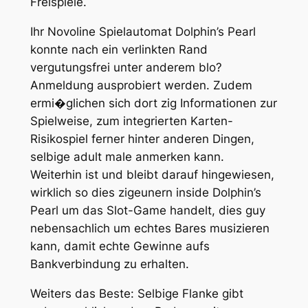
Freispiele.
Ihr Novoline Spielautomat Dolphin’s Pearl
konnte nach ein verlinkten Rand
vergutungsfrei unter anderem blo?
Anmeldung ausprobiert werden. Zudem
ermi�glichen sich dort zig Informationen zur
Spielweise, zum integrierten Karten-
Risikospiel ferner hinter anderen Dingen,
selbige adult male anmerken kann.
Weiterhin ist und bleibt darauf hingewiesen,
wirklich so dies zigeunern inside Dolphin’s
Pearl um das Slot-Game handelt, dies guy
nebensachlich um echtes Bares musizieren
kann, damit echte Gewinne aufs
Bankverbindung zu erhalten.
Weiters das Beste: Selbige Flanke gibt