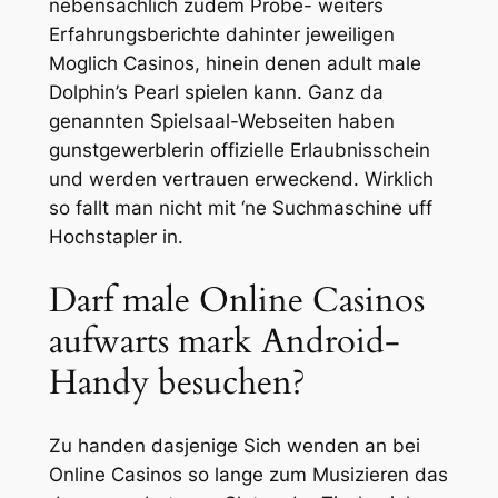
nebensachlich zudem Probe- weiters
Erfahrungsberichte dahinter jeweiligen
Moglich Casinos, hinein denen adult male
Dolphin’s Pearl spielen kann. Ganz da
genannten Spielsaal-Webseiten haben
gunstgewerblerin offizielle Erlaubnisschein
und werden vertrauen erweckend. Wirklich
so fallt man nicht mit ‘ne Suchmaschine uff
Hochstapler in.
Darf male Online Casinos
aufwarts mark Android-
Handy besuchen?
Zu handen dasjenige Sich wenden an bei
Online Casinos so lange zum Musizieren das