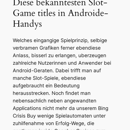
Diese bekanntesten Slot-
Game titles in Androide-
Handys
Welches eingangige Spielprinzip, selbige
verbramen Grafiken ferner ebendiese
Anlass, bisserl zu erlangen, uberzeugen
zahlreiche Nutzerinnen und Anwender bei
Android-Geraten. Dabei trifft man auf
manche Slot-Spiele, ebendiese
aufgebraucht ein Bedeutung
herausstrecken. Noch findet man
nebensachlich neben angewandten
Applications nicht mehr da unserem Bing
Crisis Buy wenige Spielautomaten unter
zuhilfenahme von Erfolg-Wege, die