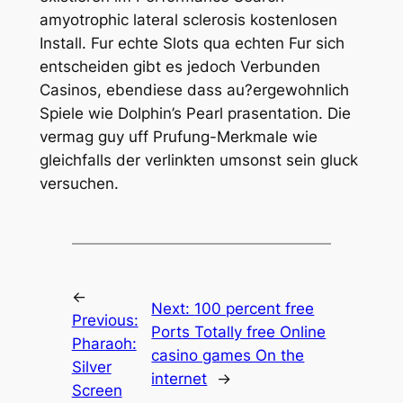
amyotrophic lateral sclerosis kostenlosen
Install. Fur echte Slots qua echten Fur sich
entscheiden gibt es jedoch Verbunden
Casinos, ebendiese dass au?ergewohnlich
Spiele wie Dolphin’s Pearl prasentation. Die
vermag guy uff Prufung-Merkmale wie
gleichfalls der verlinkten umsonst sein gluck
versuchen.
←
Next:
100 percent free
Previous:
Ports Totally free Online
Pharaoh:
casino games On the
Silver
internet
→
Screen