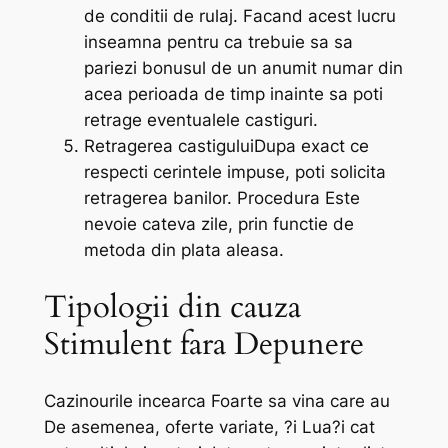
de conditii de rulaj. Facand acest lucru
inseamna pentru ca trebuie sa sa
pariezi bonusul de un anumit numar din
acea perioada de timp inainte sa poti
retrage eventualele castiguri.
Retragerea castiguluiDupa exact ce
respecti cerintele impuse, poti solicita
retragerea banilor. Procedura Este
nevoie cateva zile, prin functie de
metoda din plata aleasa.
Tipologii din cauza
Stimulent fara Depunere
Cazinourile incearca Foarte sa vina care au
De asemenea, oferte variate, ?i Lua?i cat