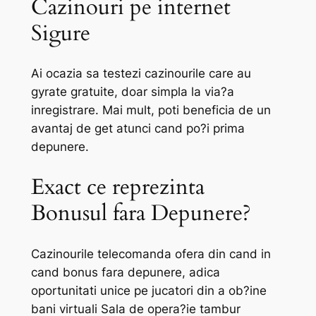
Cazinouri pe internet
Sigure
Ai ocazia sa testezi cazinourile care au
gyrate gratuite, doar simpla la via?a
inregistrare. Mai mult, poti beneficia de un
avantaj de get atunci cand po?i prima
depunere.
Exact ce reprezinta
Bonusul fara Depunere?
Cazinourile telecomanda ofera din cand in
cand bonus fara depunere, adica
oportunitati unice pe jucatori din a ob?ine
bani virtuali Sala de opera?ie tambur