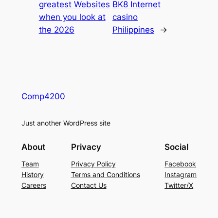
greatest Websites
BK8 Internet
when you look at
casino
the 2026
Philippines
→
Comp4200
Just another WordPress site
About
Privacy
Social
Team
Privacy Policy
Facebook
History
Terms and Conditions
Instagram
Careers
Contact Us
Twitter/X