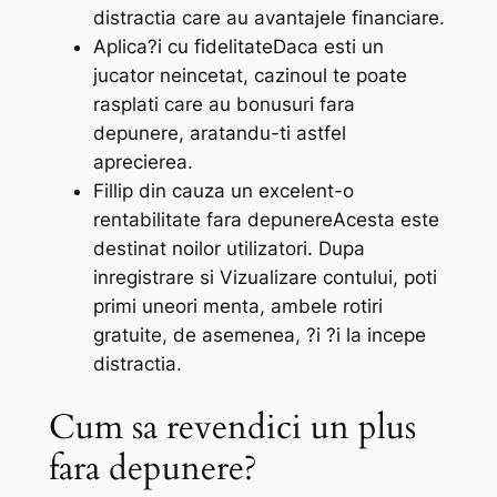
distractia care au avantajele financiare.
Aplica?i cu fidelitateDaca esti un
jucator neincetat, cazinoul te poate
rasplati care au bonusuri fara
depunere, aratandu-ti astfel
aprecierea.
Fillip din cauza un excelent-o
rentabilitate fara depunereAcesta este
destinat noilor utilizatori. Dupa
inregistrare si Vizualizare contului, poti
primi uneori menta, ambele rotiri
gratuite, de asemenea, ?i ?i la incepe
distractia.
Cum sa revendici un plus
fara depunere?