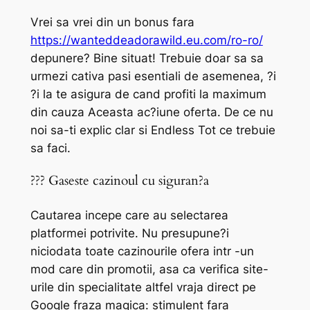
Vrei sa vrei din un bonus fara
https://wanteddeadorawild.eu.com/ro-ro/
depunere? Bine situat! Trebuie doar sa sa
urmezi cativa pasi esentiali de asemenea, ?i
?i la te asigura de cand profiti la maximum
din cauza Aceasta ac?iune oferta. De ce nu
noi sa-ti explic clar si Endless Tot ce trebuie
sa faci.
??? Gaseste cazinoul cu siguran?a
Cautarea incepe care au selectarea
platformei potrivite. Nu presupune?i
niciodata toate cazinourile ofera intr -un
mod care din promotii, asa ca verifica site-
urile din specialitate altfel vraja direct pe
Google fraza magica: stimulent fara