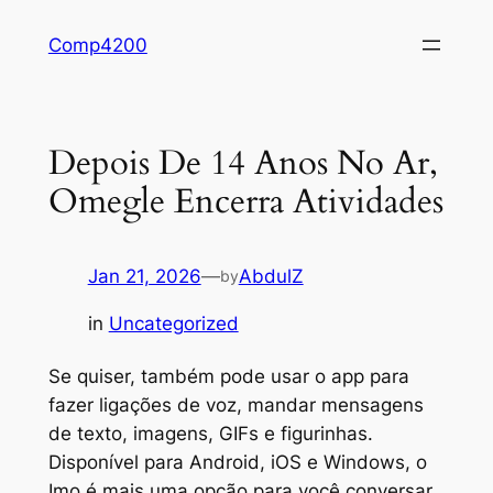
Skip
Comp4200
to
content
Depois De 14 Anos No Ar,
Omegle Encerra Atividades
Jan 21, 2026
—
AbdulZ
by
in
Uncategorized
Se quiser, também pode usar o app para
fazer ligações de voz, mandar mensagens
de texto, imagens, GIFs e figurinhas.
Disponível para Android, iOS e Windows, o
Imo é mais uma opção para você conversar