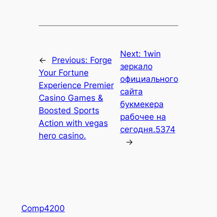
Next:
1win
←
Previous:
Forge
зеркало
Your Fortune
официального
Experience Premier
сайта
Casino Games &
букмекера
Boosted Sports
рабочее на
Action with vegas
сегодня.5374
hero casino.
→
Comp4200