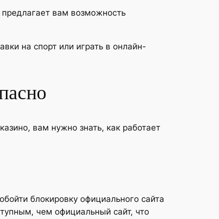
 предлагает вам возможность
авки на спорт или играть в онлайн-
опасно
казино, вам нужно знать, как работает
 обойти блокировку официального сайта
ступным, чем официальный сайт, что