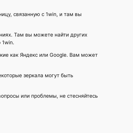
ицу, связанную с 1win, и там вы
ниях. Там вы можете найти других
 1win.
кие как Яндекс или Google. Вам может
екоторые зеркала могут быть
 вопросы или проблемы, не стесняйтесь