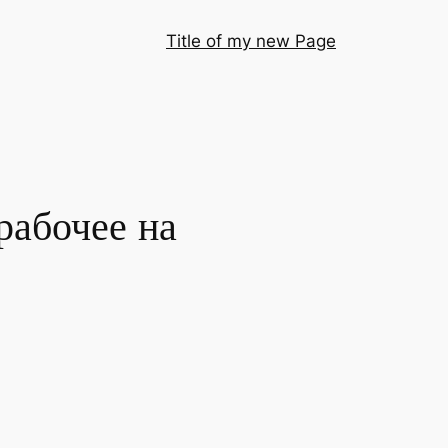
Title of my new Page
рабочее на