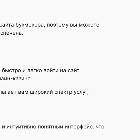
 сайта букмекера, поэтому вы можете
еспечена.
быстро и легко войти на сайт
лайн-казино.
агает вам широкий спектр услуг,
и интуитивно понятный интерфейс, что