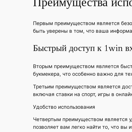
Преимущества испо
Первым преимуществом является безоп
быть уверены в том, что ваша информ
Быстрый доступ к 1win в
Вторым преимуществом является быстры
букмекера, что особенно важно для тех
Третьим преимуществом является досту
включая ставки на спорт, игры в онлай
Удобство использования
Четвертым преимуществом является удо
позволяет вам легко найти то, что вы 