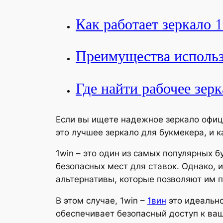
Как работает зеркало 
Преимущества использ
Где найти рабочее зер
Если вы ищете надежное зеркало офици
это лучшее зеркало для букмекера, и к
1win – это один из самых популярных 
безопасных мест для ставок. Однако, 
альтернативы, которые позволяют им п
В этом случае, 1win –
1вин
это идеально
обеспечивает безопасный доступ к ваш