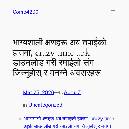
Skip
Comp4200
to
content
भाग्यशाली क्षणहरू अब तपाईको
हातमा, crazy time apk
डाउनलोड गरी रमाईलो संग
जित्नुहोस् र मनग्ने अवसरहरू
Mar 25, 2026
—
AbdulZ
by
in
Uncategorized
भाग्यशाली क्षणहरू अब तपाईको हातमा, crazy time
apk डाउनलोड गरी रमाईलो संग जित्नुहोस् र मनग्ने