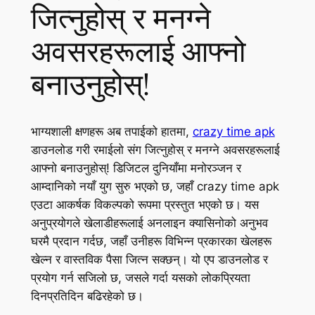
जित्नुहोस् र मनग्ने
अवसरहरूलाई आफ्नो
बनाउनुहोस्!
भाग्यशाली क्षणहरू अब तपाईको हातमा,
crazy time apk
डाउनलोड गरी रमाईलो संग जित्नुहोस् र मनग्ने अवसरहरूलाई
आफ्नो बनाउनुहोस्! डिजिटल दुनियाँमा मनोरञ्जन र
आम्दानिको नयाँ युग सुरु भएको छ, जहाँ crazy time apk
एउटा आकर्षक विकल्पको रूपमा प्रस्तुत भएको छ। यस
अनुप्रयोगले खेलाडीहरूलाई अनलाइन क्यासिनोको अनुभव
घरमै प्रदान गर्दछ, जहाँ उनीहरू विभिन्न प्रकारका खेलहरू
खेल्न र वास्तविक पैसा जित्न सक्छन्। यो एप डाउनलोड र
प्रयोग गर्न सजिलो छ, जसले गर्दा यसको लोकप्रियता
दिनप्रतिदिन बढिरहेको छ।