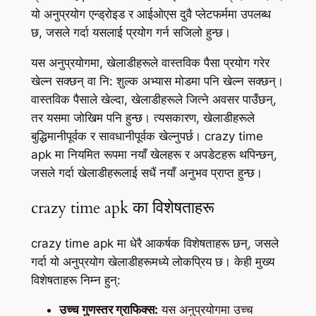
यो अनुप्रयोग एन्ड्रोइड र आईओएस दुवै प्लेटफर्ममा उपलब्ध
छ, जसले गर्दा यसलाई प्रयोग गर्न सजिलो हुन्छ।
यस अनुप्रयोगमा, खेलाडीहरूले वास्तविक पैसा प्रयोग गरेर
खेल्न सक्छन् वा नि: शुल्क अभ्यास मोडमा पनि खेल्न सक्छन्।
वास्तविक पैसाले खेल्दा, खेलाडीहरूले जित्ने अवसर पाउँछन्,
तर यसमा जोखिम पनि हुन्छ। त्यसकारण, खेलाडीहरूले
बुद्धिमानीपूर्वक र सावधानीपूर्वक खेल्नुपर्छ। crazy time
apk मा नियमित रूपमा नयाँ खेलहरू र अपडेटहरू थपिन्छन्,
जसले गर्दा खेलाडीहरूलाई सधैं नयाँ अनुभव प्राप्त हुन्छ।
crazy time apk का विशेषताहरू
crazy time apk मा धेरै आकर्षक विशेषताहरू छन्, जसले
गर्दा यो अनुप्रयोग खेलाडीहरूमध्ये लोकप्रिय छ। केही मुख्य
विशेषताहरू निम्न हुन्:
उच्च गुणस्तर ग्राफिक्स:
यस अनुप्रयोगमा उच्च