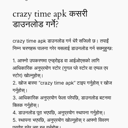
crazy time apk कसरी
डाउनलोड गर्ने?
crazy time apk डाउनलोड गर्न धेरै सजिलो छ। तपाईं
निम्न चरणहरू पालना गरेर यसलाई डाउनलोड गर्न सक्नुहुन्छ:
1. आफ्नो उपकरणमा एन्ड्रोइड वा आईओएसको लागि
आधिकारिक अनुप्रयोग स्टोर (गुगल प्ले स्टोर वा एप्पल एप
स्टोर) खोल्नुहोस्।
2. खोज बारमा “crazy time apk” टाइप गर्नुहोस् र खोज
गर्नुहोस्।
3. आधिकारिक अनुप्रयोग फेला परेपछि, डाउनलोड बटनमा
क्लिक गर्नुहोस्।
4. डाउनलोड पूरा भएपछि, अनुप्रयोग स्थापना गर्नुहोस्।
5. स्थापना भएपछि, अनुप्रयोग खोल्नुहोस् र आफ्नो विवरण
प्रयोग गरेर लग इन गर्नुहोस्।