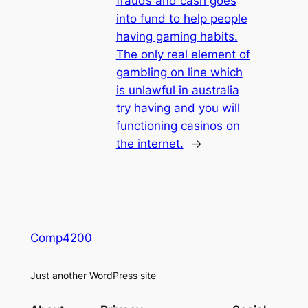
frauds and cash goes
into fund to help people
having gaming habits.
The only real element of
gambling on line which
is unlawful in australia
try having and you will
functioning casinos on
the internet.
→
Comp4200
Just another WordPress site