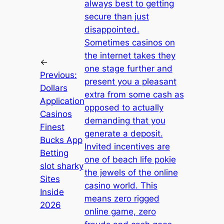
always best to getting
secure than just
disappointed.
Sometimes casinos on
the internet takes they
←
one stage further and
Previous:
present you a pleasant
Dollars
extra from some cash as
Application
opposed to actually
Casinos
demanding that you
Finest
generate a deposit.
Bucks App
Invited incentives are
Betting
one of beach life pokie
slot sharky
the jewels of the online
Sites
casino world. This
Inside
means zero rigged
2026
online game, zero