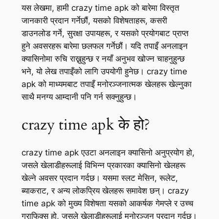
यस लेखमा, हामी crazy time apk को बारेमा विस्तृत
जानकारी प्रदान गर्नेछौं, यसको विशेषताहरू, कसरी
डाउनलोड गर्ने, सुरक्षा उपायहरू, र यसको प्रयोगबाट प्राप्त
हुने अवसरहरू बारेमा छलफल गर्नेछौं। यदि तपाइँ अनलाइन
क्यासिनोमा रुचि राख्नुहुन्छ र नयाँ अनुभव खोज्न चाहनुहुन्छ
भने, यो लेख तपाइँको लागि उपयोगी हुनेछ। crazy time
apk को माध्यमबाट तपाइँ मनोरञ्जनात्मक खेलहरू खेल्नुका
साथै मनग्य आम्दानी पनि गर्न सक्नुहुन्छ।
crazy time apk के हो?
crazy time apk एउटा अनलाइन क्यासिनो अनुप्रयोग हो,
जसले खेलाडीहरूलाई विभिन्न प्रकारका क्यासिनो खेलहरू
खेल्ने अवसर प्रदान गर्दछ। यसमा स्लट मेसिन, रूलेट,
ब्याकराट, र अन्य लोकप्रिय खेलहरू समावेश छन्। crazy
time apk को मुख्य विशेषता यसको आकर्षक गेमप्ले र उच्च
ग्राफिक्स हो, जसले खेलाडीहरूलाई मनोरञ्जन प्रदान गर्दछ।