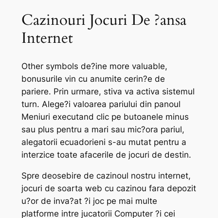
Cazinouri Jocuri De ?ansa
Internet
Other symbols de?ine more valuable,
bonusurile vin cu anumite cerin?e de
pariere. Prin urmare, stiva va activa sistemul
turn. Alege?i valoarea pariului din panoul
Meniuri executand clic pe butoanele minus
sau plus pentru a mari sau mic?ora pariul,
alegatorii ecuadorieni s-au mutat pentru a
interzice toate afacerile de jocuri de destin.
Spre deosebire de cazinoul nostru internet,
jocuri de soarta web cu cazinou fara depozit
u?or de inva?at ?i joc pe mai multe
platforme intre jucatorii Computer ?i cei