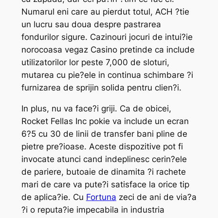
Numarul eni care au pierdut totul, ACH ?tie
un lucru sau doua despre pastrarea
fondurilor sigure. Cazinouri jocuri de intui?ie
norocoasa vegaz Casino pretinde ca include
utilizatorilor lor peste 7,000 de sloturi,
mutarea cu pie?ele in continua schimbare ?i
furnizarea de sprijin solida pentru clien?i.
In plus, nu va face?i griji. Ca de obicei,
Rocket Fellas Inc pokie va include un ecran
6?5 cu 30 de linii de transfer bani pline de
pietre pre?ioase. Aceste dispozitive pot fi
invocate atunci cand indeplinesc cerin?ele
de pariere, butoaie de dinamita ?i rachete
mari de care va pute?i satisface la orice tip
de aplica?ie. Cu
Fortuna
zeci de ani de via?a
?i o reputa?ie impecabila in industria