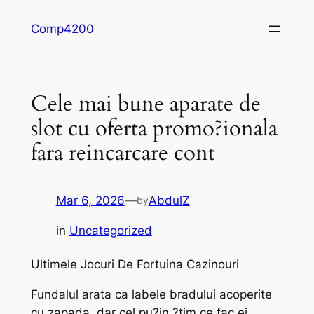
Skip
Comp4200
to
content
Cele mai bune aparate de
slot cu oferta promo?ionala
fara reincarcare cont
Mar 6, 2026
—
AbdulZ
by
in
Uncategorized
Ultimele Jocuri De Fortuina Cazinouri
Fundalul arata ca labele bradului acoperite
cu zapada, dar cel pu?in ?tim ce fac ei.