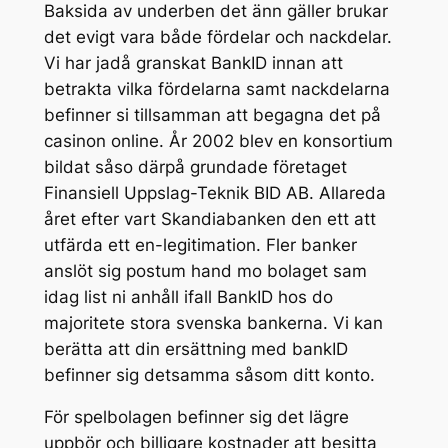
Baksida av underben det änn gäller brukar
det evigt vara både fördelar och nackdelar.
Vi har jadå granskat BankID innan att
betrakta vilka fördelarna samt nackdelarna
befinner si tillsamman att begagna det på
casinon online. År 2002 blev en konsortium
bildat såso därpå grundade företaget
Finansiell Uppslag-Teknik BID AB. Allareda
året efter vart Skandiabanken den ett att
utfärda ett en-legitimation. Fler banker
anslöt sig postum hand mo bolaget sam
idag list ni anhåll ifall BankID hos do
majoritete stora svenska bankerna. Vi kan
berätta att din ersättning med bankID
befinner sig detsamma såsom ditt konto.
För spelbolagen befinner sig det lägre
uppbör och billigare kostnader att besitta