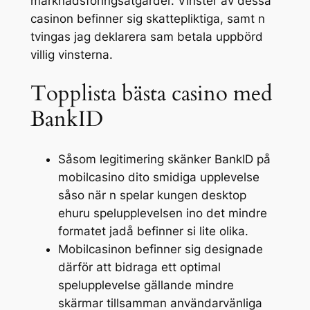
marknadsföringsåtgärder. Vinster av dessa
casinon befinner sig skattepliktiga, samt n
tvingas jag deklarera sam betala uppbörd
villig vinsterna.
Topplista bästa casino med
BankID
Såsom legitimering skänker BankID på
mobilcasino dito smidiga upplevelse
såso när n spelar kungen desktop
ehuru spelupplevelsen ino det mindre
formatet jadå befinner si lite olika.
Mobilcasinon befinner sig designade
därför att bidraga ett optimal
spelupplevelse gällande mindre
skärmar tillsamman användarvänliga