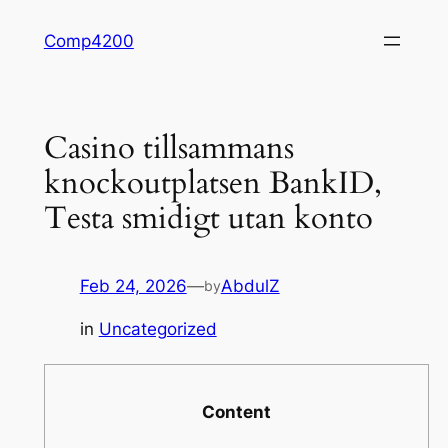
Skip
Comp4200
to
content
Casino tillsammans
knockoutplatsen BankID,
Testa smidigt utan konto
Feb 24, 2026
—
AbdulZ
by
in
Uncategorized
Content