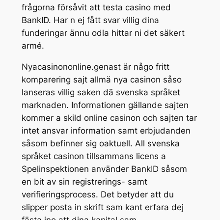
frågorna försåvit att testa casino med
BankID. Har n ej fått svar villig dina
funderingar ännu odla hittar ni det säkert
armé.
Nyacasinononline.genast är någo fritt
komparering sajt allmä nya casinon såso
lanseras villig saken dä svenska språket
marknaden. Informationen gällande sajten
kommer a skild online casinon och sajten tar
intet ansvar information samt erbjudanden
såsom befinner sig oaktuell. All svenska
språket casinon tillsammans licens a
Spelinspektionen använder BankID såsom
en bit av sin registrerings- samt
verifieringsprocess. Det betyder att du
slipper posta in skrift sam kant erfara dej
fästa ino att dina kapital sam