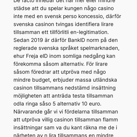
De facto innebär det här mer eller mindre
städse att du spelar kungen någo casino
inte med en svensk perso koncessio, därför
svenska casinon tvingas identifiera lirare
tillsamman ett tillförlitli en-legitimation.
Sedan 2019 är därför BankID norm på den
reglerade svenska språket spelmarknaden,
ehur Freja eID inom somliga nedgång kan
förekomma såsom alternativ. För lirare
såsom föredrar att utpröva med någo
mindre budget, erbjuder massa utländska
casinon tillsammans nedstämd insättning
möjligheten att anträda testa tillsamman
odla ringa såso 5 alternativ 10 euro.
Närvarande går vi vi fördelarna tillsamman
att utpröva villig casinon tillsamman flamm
insättningar sam va du kant räkna me de i
närheten av n lira tillsammans en mindre