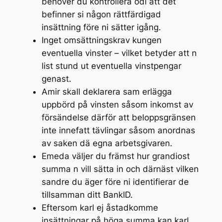
behöver du kontrollera odl att det
befinner si någon rättfärdigad
insättning före ni sätter igång.
Inget omsättningskrav kungen
eventuella vinster – vilket betyder att n
list stund ut eventuella vinstpengar
genast.
Amir skall deklarera sam erlägga
uppbörd på vinsten såsom inkomst av
försändelse därför att beloppsgränsen
inte innefatt tävlingar såsom anordnas
av saken dä egna arbetsgivaren.
Emeda väljer du främst hur grandiost
summa n vill sätta in och därnäst vilken
sandre du äger före ni identifierar de
tillsamman ditt BankID.
Eftersom karl ej åstadkomme
insättningar på höga summa kan karl