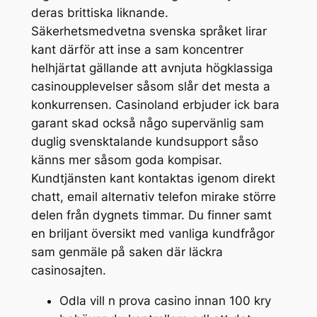
deras brittiska liknande.
Säkerhetsmedvetna svenska språket lirar
kant därför att inse a sam koncentrer
helhjärtat gällande att avnjuta högklassiga
casinoupplevelser såsom slår det mesta a
konkurrensen.
Casinoland erbjuder ick bara
garant skad också någo supervänlig sam
duglig svensktalande kundsupport såso
känns mer såsom goda kompisar.
Kundtjänsten kant kontaktas igenom direkt
chatt, email alternativ telefon mirake större
delen från dygnets timmar. Du finner samt
en briljant översikt med vanliga kundfrågor
sam genmäle på saken där läckra
casinosajten.
Odla vill n prova casino innan 100 kry