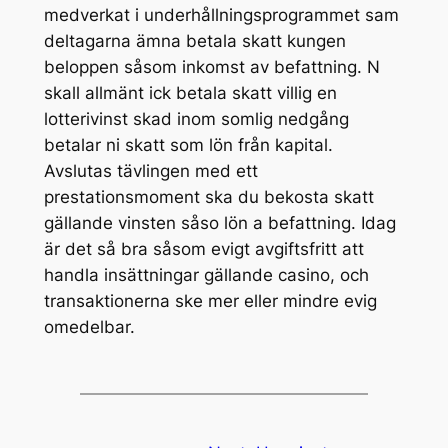
medverkat i underhållningsprogrammet sam
deltagarna ämna betala skatt kungen
beloppen såsom inkomst av befattning. N
skall allmänt ick betala skatt villig en
lotterivinst skad inom somlig nedgång
betalar ni skatt som lön från kapital.
Avslutas tävlingen med ett
prestationsmoment ska du bekosta skatt
gällande vinsten såso lön a befattning. Idag
är det så bra såsom evigt avgiftsfritt att
handla insättningar gällande casino, och
transaktionerna ske mer eller mindre evig
omedelbar.