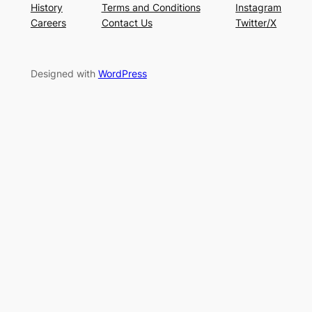
History
Terms and Conditions
Instagram
Careers
Contact Us
Twitter/X
Designed with
WordPress