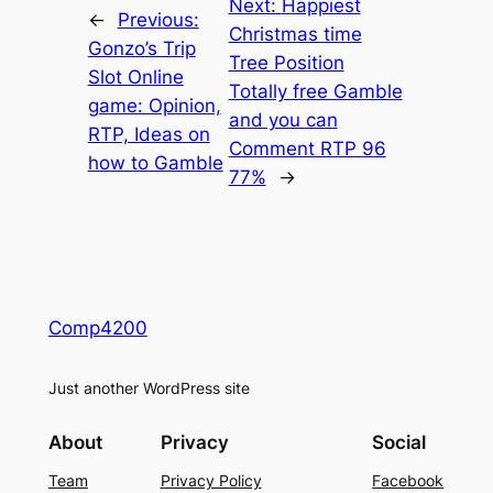
Next:
Happiest
←
Previous:
Christmas time
Gonzo’s Trip
Tree Position
Slot Online
Totally free Gamble
game: Opinion,
and you can
RTP, Ideas on
Comment RTP 96
how to Gamble
77%
→
Comp4200
Just another WordPress site
About
Privacy
Social
Team
Privacy Policy
Facebook