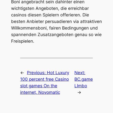
Boni angebracht sein dahinter einen
wichtigsten Angeboten, die erreichbar
casinos diesen Spielern offerieren. Die
besten Anbieter persuadieren via attraktiven
Willkommensboni, fairen Bedingungen und
spannenden Zusatzangeboten genau so wie
Freispielen.
←
Previous:
Hot Luxury
Next:
100 percent free Casino
BC.game
slot games On the
LImbo
internet, Novomatic
→