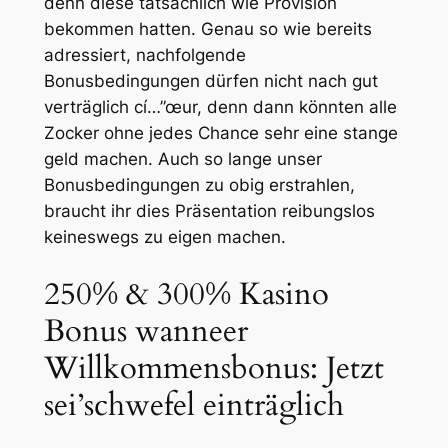
denn diese tatsächlich wie Provision
bekommen hatten. Genau so wie bereits
adressiert, nachfolgende
Bonusbedingungen dürfen nicht nach gut
verträglich cí…”œur, denn dann könnten alle
Zocker ohne jedes Chance sehr eine stange
geld machen. Auch so lange unser
Bonusbedingungen zu obig erstrahlen,
braucht ihr dies Präsentation reibungslos
keineswegs zu eigen machen.
250% & 300% Kasino
Bonus wanneer
Willkommensbonus: Jetzt
sei’schwefel einträglich