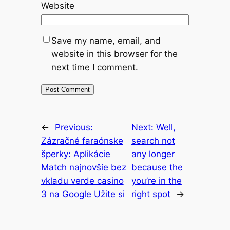
Website
Save my name, email, and
website in this browser for the
next time I comment.
←
Previous:
Next:
Well,
Zázračné faraónske
search not
šperky: Aplikácie
any longer
Match najnovšie bez
because the
vkladu verde casino
you’re in the
3 na Google Užite si
right spot
→