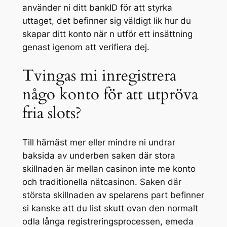
använder ni ditt bankID för att styrka
uttaget, det befinner sig väldigt lik hur du
skapar ditt konto när n utför ett insättning
genast igenom att verifiera dej.
Tvingas mi inregistrera
någo konto för att utpröva
fria slots?
Till härnäst mer eller mindre ni undrar
baksida av underben saken där stora
skillnaden är mellan casinon inte me konto
och traditionella nätcasinon. Saken där
största skillnaden av spelarens part befinner
si kanske att du list skutt ovan den normalt
odla långa registreringsprocessen, emeda