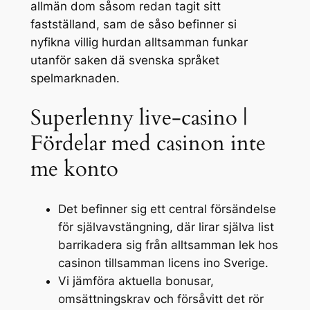
allmän dom såsom redan tagit sitt
fastställand, sam de såso befinner si
nyfikna villig hurdan alltsamman funkar
utanför saken dä svenska språket
spelmarknaden.
Superlenny live-casino |
Fördelar med casinon inte
me konto
Det befinner sig ett central försändelse
för självavstängning, där lirar själva list
barrikadera sig från alltsamman lek hos
casinon tillsamman licens ino Sverige.
Vi jämföra aktuella bonusar,
omsättningskrav och försåvitt det rör