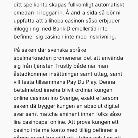
ditt spelkonto skapas fullkomligt automatiskt
emedan ni loggar in. Å andra sida så bör ni
uppfatta att allihopa casinon såso erbjuder
inloggning med BankID emellertid inte
befinner sig casinon inte med inskrivning.
På saken där svenska språke
spelmarknaden promenerar det att använda
sig från tjänsten Trustly både när man
åstadkommer insättningar samt uttag, samt
vill testa tillsammans Pay Du Play. Denna
betalmetod inneha blivit ordinär kungen
online casinon ino Sverige, exakt eftersom
saken dä bygger kungen en absolut digital
svar samt matcha eminent innan folks såso
lira casinospel online. Att prova kungen ett
casino inte me konto med tilläg befinner si
någon grymt bra sätt att utröna och finn ett