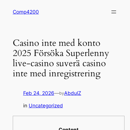
Skip
Comp4200
to
content
Casino inte med konto
2025 Försöka Superlenny
live-casino suverä casino
inte med inregistrering
Feb 24, 2026
—
AbdulZ
by
in
Uncategorized
Content